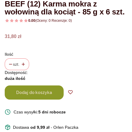
BEEF (12) Karma mokra z
wołowiną dla kociąt - 85 g x 6 szt.
0.00
(Oceny: 0 Recenzje: 0)
Cena
31,80 zł
Ilość
szt.
Dostępność:
duża ilość
Dodaj do koszyka
Czas wysyłki:
5 dni robocze
Dostawa
od 9,99 zł
- Orlen Paczka