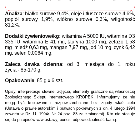
Analiza
: białko surowe 9,4%, oleje i tłuszcze surowe 4,6%,
popiół surowy 1,9%, włókno surowe 0,3%, wilgotność
81,2%.
Dodatki żywieniowe/kg:
witamina A 5000 IU, witamina D3
335 IU, witamina E 41 mg, tauryna 1000 mg, żelazo 1,58
mg miedź 0,63 mg, m
angan 7,97 mg, jod 10 mg cynk 6,42
mg, selen 0,0064 mg.
Zaleca dawka dzienna
: od 3. miesiąca do 1. roku
życia - 85-170 g.
Opakowanie
: 85 g x 6 szt.
Opisy, interpretacje słowne, zdjęcia, elementy graficzne są własnością
Zoologicznego Sklepu Internetowego KROPEK. Informujemy, że nie
mogą być kopiowane i rozpowszechniane bez zgody właściciela
(Ustawa o prawie autorskim i prawach pokrewnych z dn. 4 lutego 1994
zawarta w Dz. U. 1994r. Nr 24 poz. 83 ze zmianami). Kto nie stosuje
się do przepisów w/w ustawy, ponosi odpowiedzialność karną
.