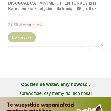
DISUGUAL CAT MINI ME KITTEN TURKEY (11)
Karma mokra z indykiem dla kociąt - 85 g x 6 szt.
Cena brutto
31,80 zł
w tym %s VAT
w tym
8%
VAT
Do koszyka
Codziennie wstawiamy nowości,
sprawdźcie, czy mamy do nich nosa!