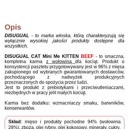
Opis
DISUGUAL
- to marka włoska, którą charakteryzują się
wyłącznie wysokiej jakości produkty dostępne dla
wszystkich.
DISUGUAL
CAT
Mini Me KITTEN
BEEF
- to smaczna,
kompletna karma
z wołowiną
dla kociąt. Produkt o
konsystencji pasztetu przygotowywany jest w 96% z mięsa
zakupionego od wybranych gwarantowanych dostawców,
pochodzącego z nadwyżek produkcyjnych
przeznaczonych do spożycia przez ludzi.
Jest to produkt z prebiotykami i przeciwutleniaczami,
niezbędnych w pracy jelit małych kociąt.
Karma bez dodatku: wzmacniaczy smaku, barwników,
konserwantów.
Skład
:
mięso i produkty pochodne 94% (wołowina
28%), zboża, olej rybny, olej kokosowy, minerały, cukry.