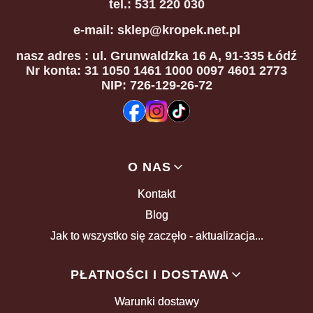
tel.: 531 220 030
e-mail: sklep@kropek.net.pl
nasz adres
: ul. Grunwaldzka 16 A, 91-335 Łódź
Nr konta: 31 1050 1461 1000 0097 4601 2773
NIP: 726-129-26-72
Linki w stopce
O NAS
Kontakt
Blog
Jak to wszystko się zaczęło - aktualizacja...
PŁATNOŚCI I DOSTAWA
Warunki dostawy