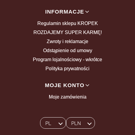
INFORMACJE
Regulamin sklepu KROPEK
ROZDAJEMY SUPER KARMĘ!
Zwroty i reklamacje
Odstąpienie od umowy
Program lojalnościowy - wkrótce
Polityka prywatności
MOJE KONTO
Moje zamówienia
PL
PLN
Wybrany język:
polski
Wybrana waluta: