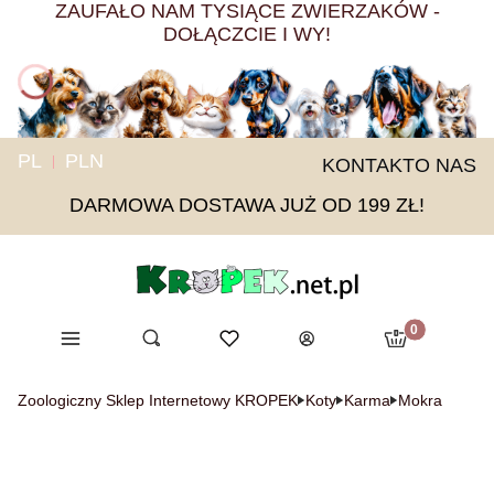
ZAUFAŁO NAM TYSIĄCE ZWIERZAKÓW -
DOŁĄCZCIE I WY!
PL
PLN
KONTAKT
O NAS
DARMOWA DOSTAWA JUŻ OD 199 ZŁ!
Produkty w ko
Menu
Otwórz wyszukiwarkę
Ulubione
Szukaj
Koszyk
Zaloguj się
Zoologiczny Sklep Internetowy KROPEK
Koty
Karma
Mokra