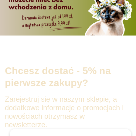
Chcesz dostać - 5% na
pierwsze zakupy?
Zarejestruj się w naszym sklepie, a
dodatkowe informacje o promocjach i
nowościach otrzymasz w
newsletterze.