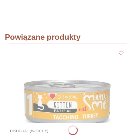
Powiązane produkty
PRODUCENT
DISUGUAL (WŁOCHY)