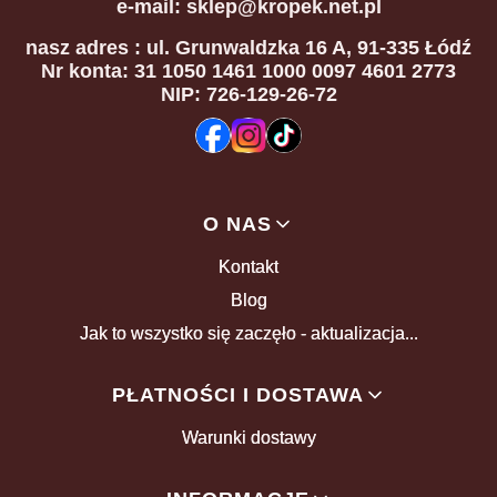
e-mail: sklep@kropek.net.pl
nasz adres
: ul. Grunwaldzka 16 A, 91-335 Łódź
Nr konta: 31 1050 1461 1000 0097 4601 2773
NIP: 726-129-26-72
Linki w stopce
O NAS
Kontakt
Blog
Jak to wszystko się zaczęło - aktualizacja...
PŁATNOŚCI I DOSTAWA
Warunki dostawy