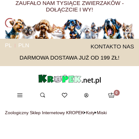
ZAUFAŁO NAM TYSIĄCE ZWIERZAKÓW -
DOŁĄCZCIE I WY!
PL
PLN
KONTAKT
O NAS
DARMOWA DOSTAWA JUŻ OD 199 ZŁ!
Produkty w ko
Menu
Otwórz wyszukiwarkę
Ulubione
Szukaj
Koszyk
Zaloguj się
Zoologiczny Sklep Internetowy KROPEK
Koty
Miski