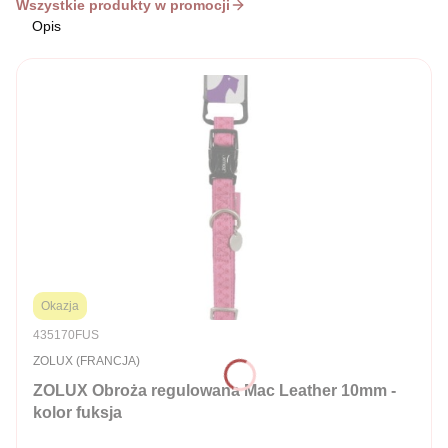
Wszystkie produkty w promocji
Opis
Okazja
Kod produktu
435170FUS
PRODUCENT
ZOLUX (FRANCJA)
ZOLUX Obroża regulowana Mac Leather 10mm -
kolor fuksja