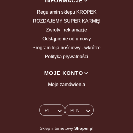
INFORMACJE
Regulamin sklepu KROPEK
ROZDAJEMY SUPER KARMĘ!
Zwroty i reklamacje
Odstąpienie od umowy
Program lojalnościowy - wkrótce
Polityka prywatności
MOJE KONTO
Moje zamówienia
PL
PLN
Wybrany język:
polski
Wybrana waluta:
Sklep internetowy
Shoper.pl