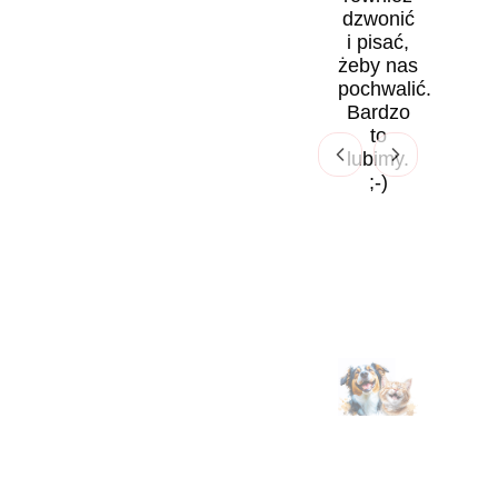
dzwonić
i pisać,
żeby nas
pochwalić.
Bardzo
to
lubimy.
;-)