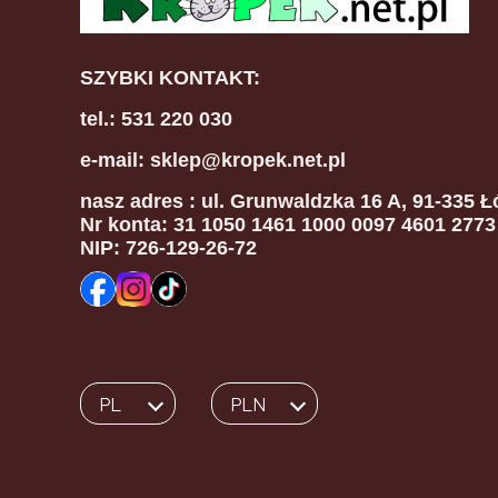
SZYBKI KONTAKT:
tel.: 531 220 030
e-mail: sklep@kropek.net.pl
nasz adres
: ul. Grunwaldzka 16 A, 91-335 Ł
Nr konta: 31 1050 1461 1000 0097 4601 2773
NIP: 726-129-26-72
PL
PLN
Wybrany język:
polski
Wybrana waluta: