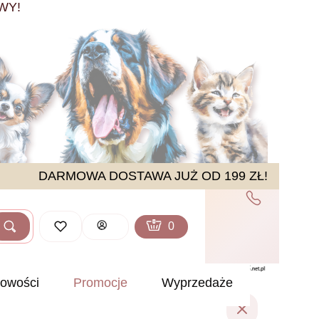
WY!
DARMOWA DOSTAWA JUŻ OD 199 ZŁ!
Produkty w koszyku: 0. Zobacz sz
Koszyk
Zaloguj się
Szukaj
ść
owości
Promocje
Wyprzedaże