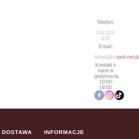
Telefon:
531 220
030
Email:
sklep@kropek.net.p
Kontakt z
nami w
godzinach:
10:00-
18:00
I DOSTAWA
INFORMACJE