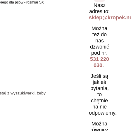
go dla psów - rozmiar SX
Nasz
adres to:
sklep@kropek.ne
Można
też do
nas
dzwonić
pod nr:
531 220
030
.
Jeśli są
jakieś
pytania,
staj z wyszukiwarki, żeby
to
chętnie
na nie
odpowiemy.
Można
również