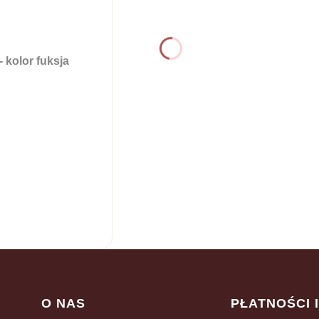
kolor fuksja
Linki w stopce
O NAS
PŁATNOŚCI 