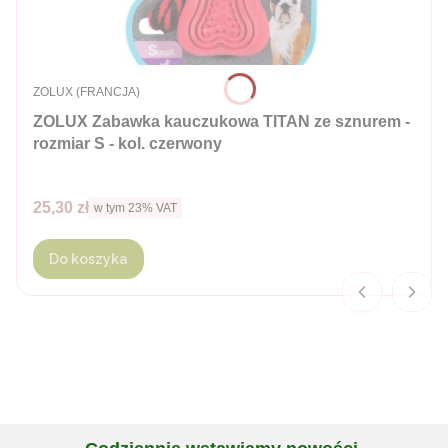
PRODUCENT
ZOLUX (FRANCJA)
ZOLUX Zabawka kauczukowa TITAN ze sznurem -
rozmiar S - kol. czerwony
Cena brutto
25,30 zł
w tym %s VAT
w tym
23%
VAT
Do koszyka