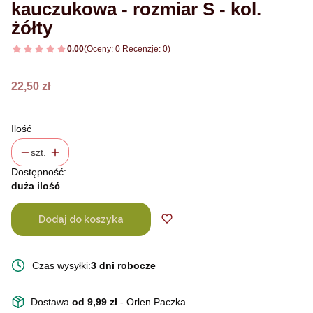
kauczukowa - rozmiar S - kol.
żółty
0.00
(Oceny: 0 Recenzje: 0)
Cena
22,50 zł
Ilość
szt.
Dostępność:
duża ilość
Dodaj do koszyka
Czas wysyłki:
3 dni robocze
Dostawa
od 9,99 zł
- Orlen Paczka