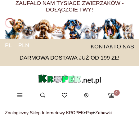
ZAUFAŁO NAM TYSIĄCE ZWIERZAKÓW -
DOŁĄCZCIE I WY!
PL
PLN
KONTAKT
O NAS
DARMOWA DOSTAWA JUŻ OD 199 ZŁ!
Produkty w ko
Menu
Otwórz wyszukiwarkę
Ulubione
Szukaj
Koszyk
Zaloguj się
Zoologiczny Sklep Internetowy KROPEK
Psy
Zabawki