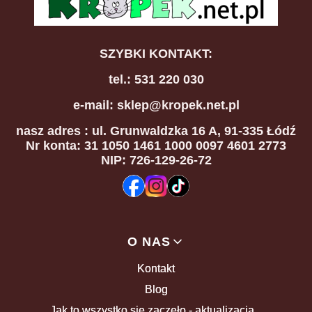
SZYBKI KONTAKT:
tel.: 531 220 030
e-mail: sklep@kropek.net.pl
nasz adres
: ul. Grunwaldzka 16 A, 91-335 Łódź
Nr konta: 31 1050 1461 1000 0097 4601 2773
NIP: 726-129-26-72
Linki w stopce
O NAS
Kontakt
Blog
Jak to wszystko się zaczęło - aktualizacja...