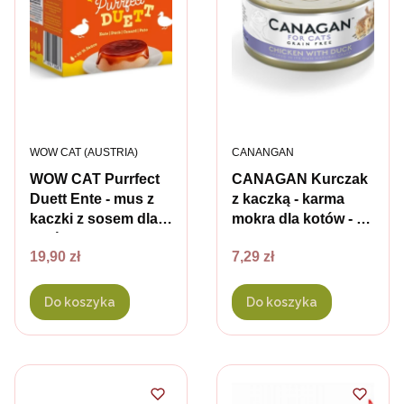
PRODUCENT
PRODUCENT
WOW CAT (AUSTRIA)
CANANGAN
WOW CAT Purrfect
CANAGAN Kurczak
Duett Ente - mus z
z kaczką - karma
kaczki z sosem dla
mokra dla kotów - 75
kotów - 2 szt. x 80 g
g
Cena
Cena
19,90 zł
7,29 zł
Do koszyka
Do koszyka