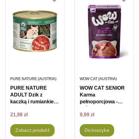
PRODUCENT
PRODUCENT
PURE NATURE (AUSTRIA)
WOW CAT (AUSTRIA)
PURE NATURE
WOW CAT SENIOR
ADULT Dzik z
Karma
kaczką i rumiankiem
pełnoporcjowa -
- karma mokra dla
drób z kaczką dla
Cena
Cena
21,98 zł
9,99 zł
kotów
starszych kotów -
125 g
Zobacz produkt
Do koszyka