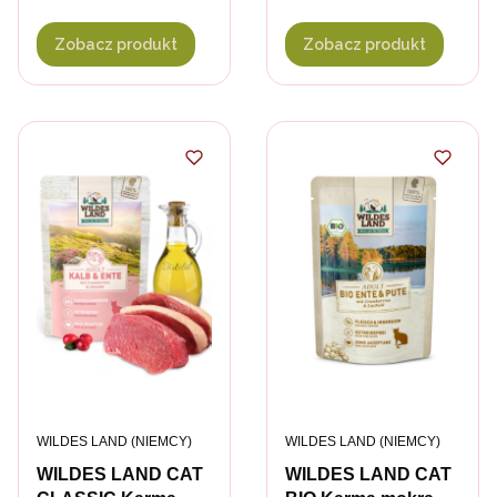
kaczką i żurawiną
indyk z żurawiną
Zobacz produkt
Zobacz produkt
PRODUCENT
PRODUCENT
WILDES LAND (NIEMCY)
WILDES LAND (NIEMCY)
WILDES LAND CAT
WILDES LAND CAT