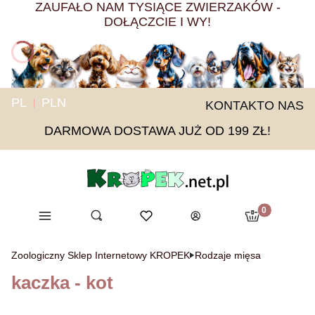
ZAUFAŁO NAM TYSIĄCE ZWIERZAKÓW -
DOŁĄCZCIE I WY!
PL
PLN
KONTAKT
O NAS
DARMOWA DOSTAWA JUŻ OD 199 ZŁ!
Produkty w ko
Menu
Otwórz wyszukiwarkę
Ulubione
Szukaj
Koszyk
Zaloguj się
Zoologiczny Sklep Internetowy KROPEK
Rodzaje mięsa
kaczka - kot