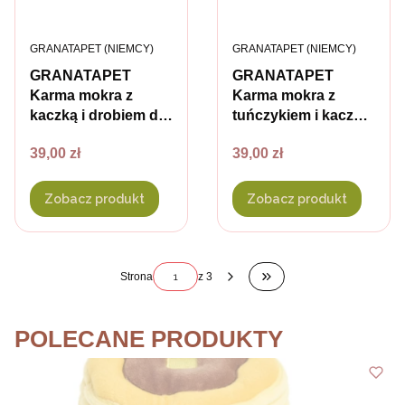
PRODUCENT
PRODUCENT
GRANATAPET (NIEMCY)
GRANATAPET (NIEMCY)
GRANATAPET
GRANATAPET
Karma mokra z
Karma mokra z
kaczką i drobiem dla
tuńczykiem i kaczką
kota
dla kota
Cena
Cena
39,00 zł
39,00 zł
Zobacz produkt
Zobacz produkt
Strona
z 3
Przejdź do ostatniej s
POLECANE PRODUKTY