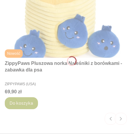
Nowość
ZippyPaws Pluszowa norka Naleśniki z borówkami -
zabawka dla psa
PRODUCENT
ZIPPYPAWS (USA)
Cena
69,90 zł
Do koszyka