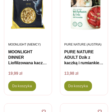
PRODUCENT
PRODUCENT
MOONLIGHT (NIEMCY)
PURE NATURE (AUSTRIA)
MOONLIGHT
PURE NATURE
DINNER
ADULT Dzik z
Liofilizowana kaczka
kaczką i rumiankiem
- przysmaki dla
- karma mokra dla
Cena
Cena
19,99 zł
13,98 zł
kotów
kotów - 85 g x 2 szt.
Do koszyka
Do koszyka