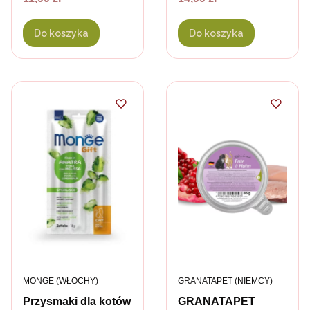
200 g
400 g
Do koszyka
Do koszyka
PRODUCENT
PRODUCENT
MONGE (WŁOCHY)
GRANATAPET (NIEMCY)
Przysmaki dla kotów
GRANATAPET