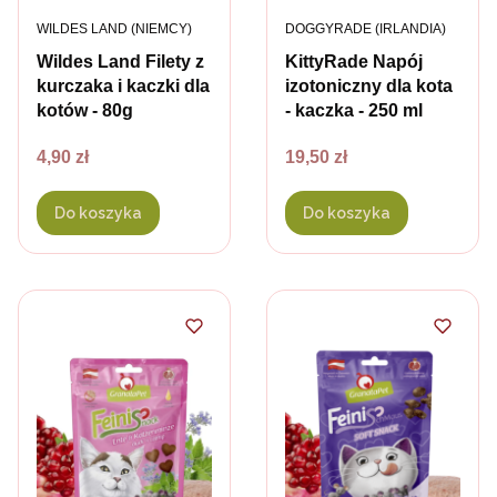
PRODUCENT
PRODUCENT
WILDES LAND (NIEMCY)
DOGGYRADE (IRLANDIA)
Wildes Land Filety z
KittyRade Napój
kurczaka i kaczki dla
izotoniczny dla kota
kotów - 80g
- kaczka - 250 ml
Cena
Cena
4,90 zł
19,50 zł
Do koszyka
Do koszyka