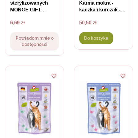
sterylizowanych
Karma mokra -
MONGE GIFT
kaczka i kurczak -
STICKS Kaczka z
fileciki w sosie
Cena
Cena
6,69 zł
50,50 zł
melisą i żurawiną -
własnym dla kota -
15 g
Filet à la carte
Powiadom mnie o
Do koszyka
dostępności