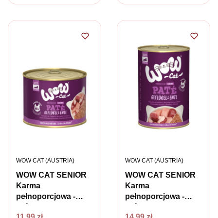
PRODUCENT
PRODUCENT
WOW CAT (AUSTRIA)
WOW CAT (AUSTRIA)
WOW CAT SENIOR
WOW CAT SENIOR
Karma
Karma
pełnoporcjowa -
pełnoporcjowa -
drób z kaczką dla
drób z kaczką dla
Cena
Cena
11,99 zł
14,99 zł
starszych kotów -
starszych kotów -