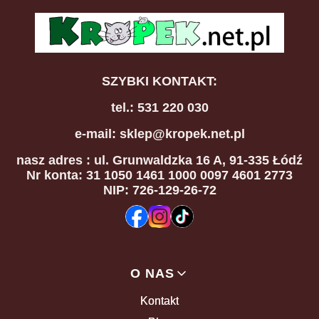
SZYBKI KONTAKT:
tel.: 531 220 030
e-mail: sklep@kropek.net.pl
nasz adres
: ul. Grunwaldzka 16 A, 91-335 Łódź
Nr konta: 31 1050 1461 1000 0097 4601 2773
NIP: 726-129-26-72
Linki w stopce
O NAS
Kontakt