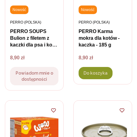
Nowość
Nowość
PRODUCENT
PRODUCENT
PERRO (POLSKA)
PERRO (POLSKA)
PERRO SOUPS
PERRO Karma
Bulion z filetem z
mokra dla kotów -
kaczki dla psa i kota
kaczka - 185 g
- 140 g
Cena
Cena
8,90 zł
8,90 zł
Powiadom mnie o
Do koszyka
dostępności