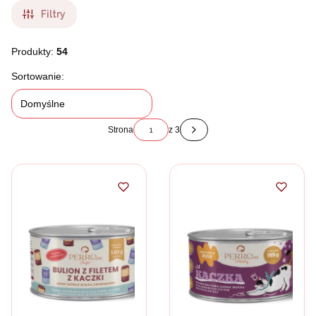
Filtry
Produkty:
54
Lista produktów
Sortowanie:
Domyślne
Strona
z 3
Następne produkty