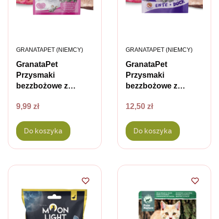
PRODUCENT
PRODUCENT
GRANATAPET (NIEMCY)
GRANATAPET (NIEMCY)
GranataPet
GranataPet
Przysmaki
Przysmaki
bezzbożowe z
bezzbożowe z
kaczką i kocimiętką
kaczką dla kota - 50
Cena
Cena
9,99 zł
12,50 zł
dla kotów - 50 g
g
Do koszyka
Do koszyka