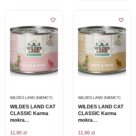
PRODUCENT
PRODUCENT
WILDES LAND (NIEMCY)
WILDES LAND (NIEMCY)
WILDES LAND CAT
WILDES LAND CAT
CLASSIC Karma
CLASSIC Karma
mokra
mokra
pełnoporcjowa dla
pełnoporcjowa dla
Cena
Cena
11,90 zł
11,90 zł
kotów - cielęcina z
kotów - kaczka i