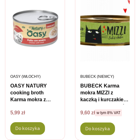
PRODUCENT
PRODUCENT
OASY (WŁOCHY)
BUBECK (NIEMCY)
OASY NATURY
BUBECK Karma
cooking broth
mokra MIZZI z
Karma mokra z
kaczką i kurczakiem
kurczakiem i kaczką
dla dorosłych kotów
Cena
Cena brutto
5,99 zł
9,60 zł
w tym %s VAT
dla kotów - 85 g
- 100g
w tym
8%
VAT
Do koszyka
Do koszyka