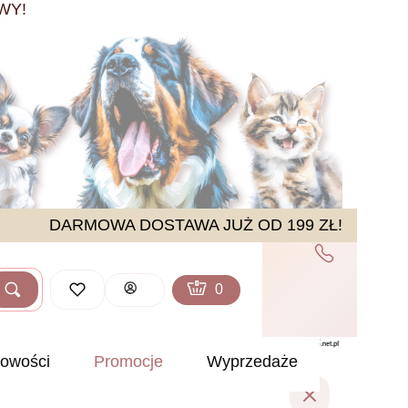
WY!
DARMOWA DOSTAWA JUŻ OD 199 ZŁ!
Produkty w koszyku: 0. Zobacz sz
Koszyk
Zaloguj się
Szukaj
ść
owości
Promocje
Wyprzedaże