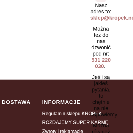
Nasz
adres to:
sklep@kropek.ne
Można
też do
nas
dzwonić
pod nr:
531 220
030
.
Jeśli są
jakieś
pytania,
to
chętnie
I DOSTAWA
INFORMACJE
na nie
Regulamin sklepu KROPEK
odpowiemy.
ROZDAJEMY SUPER KARMĘ!
Można
również
Zwroty i reklamacje