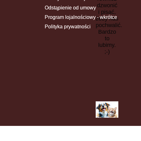
dzwonić
Odstąpienie od umowy
i pisać,
Program lojalnościowy - wkrótce
żeby nas
pochwalić.
Polityka prywatności
Bardzo
to
lubimy.
;-)