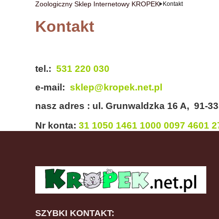
Zoologiczny Sklep Internetowy KROPEK
Kontakt
Kontakt
tel.:
531 220 030
e-mail:
sklep@kropek.net.pl
nasz adres
: ul. Grunwaldzka 16 A,
91-33
Nr konta:
31 1050 1461 1000 0097 4601 
SZYBKI KONTAKT: