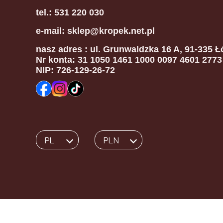
tel.: 531 220 030
e-mail: sklep@kropek.net.pl
nasz adres
: ul. Grunwaldzka 16 A, 91-335 Ł
Nr konta: 31 1050 1461 1000 0097 4601 2773
NIP: 726-129-26-72
PL
PLN
Wybrany język:
polski
Wybrana waluta: