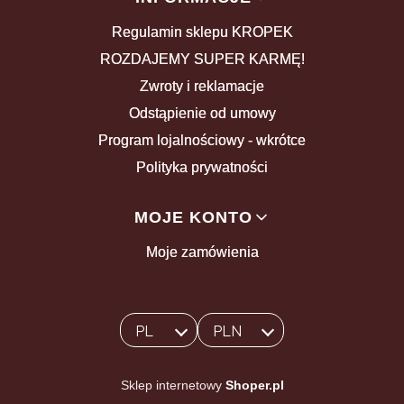
Regulamin sklepu KROPEK
ROZDAJEMY SUPER KARMĘ!
Zwroty i reklamacje
Odstąpienie od umowy
Program lojalnościowy - wkrótce
Polityka prywatności
MOJE KONTO
Moje zamówienia
PL
PLN
Wybrany język:
polski
Wybrana waluta:
Sklep internetowy
Shoper.pl