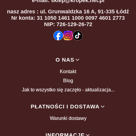
e-mail: sklep@kropek.net.pl
nasz adres
: ul. Grunwaldzka 16 A, 91-335 Łódź
Nr konta: 31 1050 1461 1000 0097 4601 2773
NIP: 726-129-26-72
Linki w stopce
O NAS
Kontakt
Blog
Jak to wszystko się zaczęło - aktualizacja...
PŁATNOŚCI I DOSTAWA
Warunki dostawy
INFORMACJE