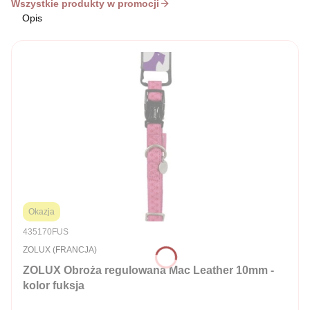
Wszystkie produkty w promocji
Opis
Okazja
Kod produktu
435170FUS
PRODUCENT
ZOLUX (FRANCJA)
ZOLUX Obroża regulowana Mac Leather 10mm -
kolor fuksja