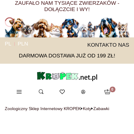
ZAUFAŁO NAM TYSIĄCE ZWIERZAKÓW -
DOŁĄCZCIE I WY!
PL
PLN
KONTAKT
O NAS
DARMOWA DOSTAWA JUŻ OD 199 ZŁ!
Produkty w ko
Menu
Otwórz wyszukiwarkę
Ulubione
Szukaj
Koszyk
Zaloguj się
Zoologiczny Sklep Internetowy KROPEK
Koty
Zabawki