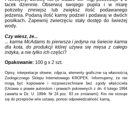
tacek dziennie. Obserwuj swojego pupila i w miarę
potrzeby zmniejsz lub zwiększ ilość podawanego
jedzenia. Podaną ilość karmy podziel i podawaj w dwóch
posiłkach. Zapewnij zwierzęciu stały dostęp do świeżej
wody.
Czy wiesz, że...
... karma McAdams to pierwsza i jedyna na świecie karma
dla kota, do produkcji której używa się mięsa z całego
indyka, a nie tylko ich c
zęści?
Opakowanie:
100 g x 2 szt.
Opisy, interpretacje słowne, zdjęcia, elementy graficzne są własnością
Zoologicznego Sklepu Internetowego KROPEK. Informujemy, że nie
mogą być kopiowane i rozpowszechniane bez zgody właściciela
(Ustawa o prawie autorskim i prawach pokrewnych z dn. 4 lutego 1994
zawarta w Dz. U. 1994r. Nr 24 poz. 83 ze zmianami). Kto nie stosuje
.
się do przepisów w/w ustawy, ponosi odpowiedzialność karną