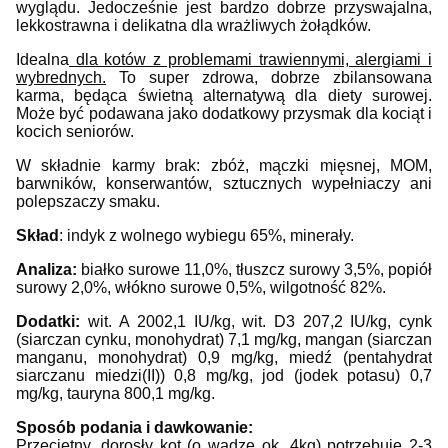
wyglądu. Jedocześnie jest bardzo dobrze przyswajalna,
lekkostrawna i delikatna dla wrażliwych żołądków.
Idealna
dla kotów z problemami trawiennymi, alergiami i
wybrednych.
To super zdrowa, dobrze zbilansowana
karma, będąca świetną alternatywą dla diety surowej.
Może być podawana jako dodatkowy przysmak dla kociąt i
kocich seniorów.
W składnie karmy brak: zbóż, mączki mięsnej, MOM,
barwników, konserwantów, sztucznych wypełniaczy ani
polepszaczy smaku.
Skład
: indyk z wolnego wybiegu 65%, minerały.
Analiza:
białko surowe 11,0%, tłuszcz surowy 3,5%, popiół
surowy 2,0%, włókno surowe 0,5%, wilgotność 82%.
Dodatki:
wit. A 2002,1 IU/kg, wit. D3 207,2 IU/kg, cynk
(siarczan cynku, monohydrat) 7,1 mg/kg, mangan (siarczan
manganu, monohydrat) 0,9 mg/kg, miedź (pentahydrat
siarczanu miedzi(II)) 0,8 mg/kg, jod (jodek potasu) 0,7
mg/kg, tauryna 800,1 mg/kg.
Sposób podania i dawkowanie:
Przeciętny, dorosły kot (o wadze ok. 4kg) potrzebuje 2-3