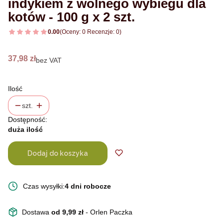
indykiem z wolnego wybiegu dla
kotów - 100 g x 2 szt.
0.00
(Oceny: 0 Recenzje: 0)
Cena
37,98 zł
bez VAT
Ilość
szt.
Dostępność:
duża ilość
Dodaj do koszyka
Czas wysyłki:
4 dni robocze
Dostawa
od 9,99 zł
- Orlen Paczka