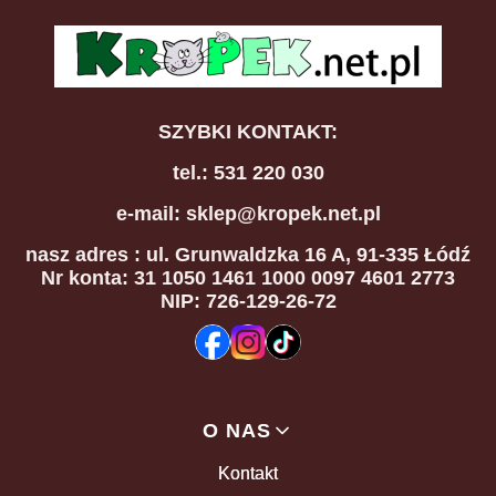
SZYBKI KONTAKT:
tel.: 531 220 030
e-mail: sklep@kropek.net.pl
nasz adres
: ul. Grunwaldzka 16 A, 91-335 Łódź
Nr konta: 31 1050 1461 1000 0097 4601 2773
NIP: 726-129-26-72
Linki w stopce
O NAS
Kontakt