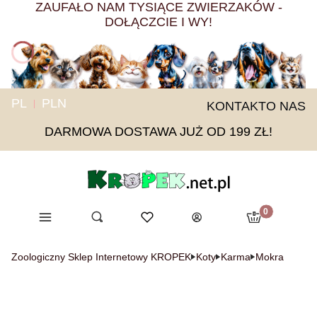
ZAUFAŁO NAM TYSIĄCE ZWIERZAKÓW -
DOŁĄCZCIE I WY!
PL
PLN
KONTAKT
O NAS
DARMOWA DOSTAWA JUŻ OD 199 ZŁ!
Produkty w ko
Menu
Otwórz wyszukiwarkę
Ulubione
Szukaj
Koszyk
Zaloguj się
Zoologiczny Sklep Internetowy KROPEK
Koty
Karma
Mokra