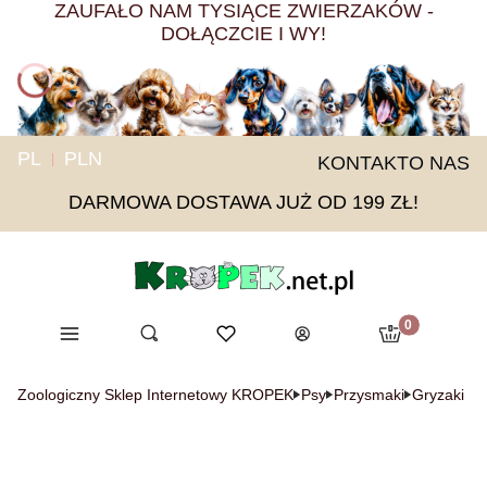
ZAUFAŁO NAM TYSIĄCE ZWIERZAKÓW -
DOŁĄCZCIE I WY!
PL
PLN
KONTAKT
O NAS
DARMOWA DOSTAWA JUŻ OD 199 ZŁ!
Produkty w ko
Menu
Otwórz wyszukiwarkę
Ulubione
Szukaj
Koszyk
Zaloguj się
Zoologiczny Sklep Internetowy KROPEK
Psy
Przysmaki
Gryzaki