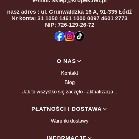
e-mail: sklep@kropek.net.pl
nasz adres
: ul. Grunwaldzka 16 A, 91-335 Łódź
Nr konta: 31 1050 1461 1000 0097 4601 2773
NIP: 726-129-26-72
Linki w stopce
O NAS
Kontakt
Blog
Jak to wszystko się zaczęło - aktualizacja...
PŁATNOŚCI I DOSTAWA
Warunki dostawy
INFORMACJE