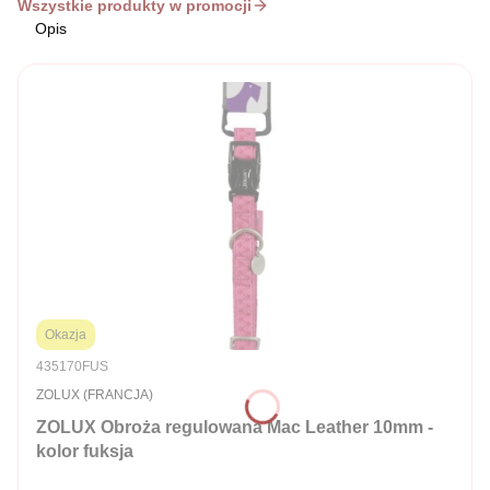
Wszystkie produkty w promocji
Opis
Okazja
Kod produktu
435170FUS
PRODUCENT
ZOLUX (FRANCJA)
ZOLUX Obroża regulowana Mac Leather 10mm -
kolor fuksja