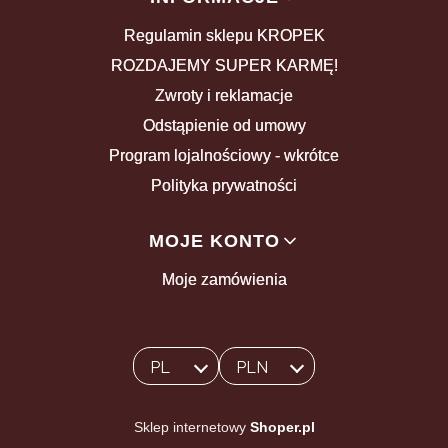
Regulamin sklepu KROPEK
ROZDAJEMY SUPER KARMĘ!
Zwroty i reklamacje
Odstąpienie od umowy
Program lojalnościowy - wkrótce
Polityka prywatności
MOJE KONTO
Moje zamówienia
PL
PLN
Wybrany język:
polski
Wybrana waluta:
Sklep internetowy
Shoper.pl