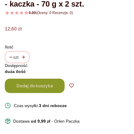
- kaczka - 70 g x 2 szt.
0.00
(Oceny: 0 Recenzje: 0)
Cena
12,60 zł
Ilość
szt.
Dostępność:
duża ilość
Dodaj do koszyka
Czas wysyłki:
3 dni robocze
Dostawa
od 9,99 zł
- Orlen Paczka