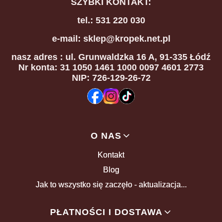
SZYBKI KONTAKT:
tel.: 531 220 030
e-mail: sklep@kropek.net.pl
nasz adres
: ul. Grunwaldzka 16 A, 91-335 Łódź
Nr konta: 31 1050 1461 1000 0097 4601 2773
NIP: 726-129-26-72
Linki w stopce
O NAS
Kontakt
Blog
Jak to wszystko się zaczęło - aktualizacja...
PŁATNOŚCI I DOSTAWA