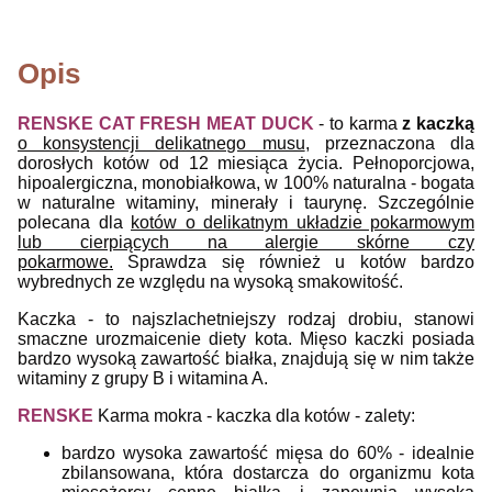
Opis
RENSKE CAT FRESH MEAT DUCK
- to
karma
z kaczką
o konsystencji delikatnego musu
, przeznaczona dla
dorosłych kotów od 12 miesiąca życia. Pełnoporcjowa,
hipoalergiczna, monobiałkowa, w
100% naturalna - bogata
w naturalne witaminy, minerały i taurynę.
S
zczególnie
polecana dla
kotów o delikatnym układzie pokarmowym
lub cierpiących na alergie skórne czy
pokarmowe.
Sprawdza się również u kotów bardzo
wybrednych ze względu na wysoką smakowitość.
Kaczka - to najszlachetniejszy rodzaj drobiu, stanowi
smaczne urozmaicenie diety kota. Mięso kaczki posiada
bardzo wysoką zawartość białka, znajdują się w nim także
witaminy z grupy B i witamina A.
RENSKE
Karma mokra - kaczka dla kotów - zalety:
bardzo wysoka zawartość mięsa do 60%
-
i
dealnie
zbilansowana, która
dostarcza do organizmu kota