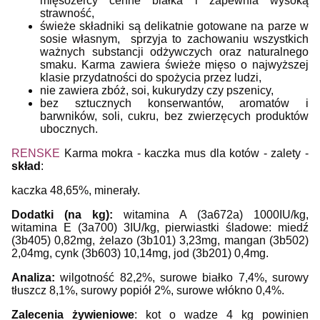
mięsożercy
cenne białka i zapewnia wysoką
strawność,
ś
wieże składniki są delikatnie gotowane na parze w
sosie własnym,
sprzyja to zachowaniu wszystkich
ważnych substancji odżywczych oraz naturalnego
smaku. K
arma zawiera świeże mięso o
najwyższej
klasie przydatności do spożycia przez ludzi,
nie zawiera zbóż, soi, kukurydzy czy pszenicy,
b
ez sztucznych konserwantów, aromatów i
barwników, soli, cukru, b
ez zwierzęcych produktów
ubocznych.
RENSKE
Karma mokra - kaczka mus dla kotów - zalety -
skład
:
k
aczka 48,65%, minerały.
Dodatki (na kg):
w
itamina A (3a672a) 1000IU/kg,
witamina E (3a700) 3IU/kg, pierwiastki śladowe: miedź
(3b405) 0,82mg, żelazo (3b101) 3,23mg, mangan (3b502)
2,04mg, cynk (3b603) 10,14mg, jod (3b201) 0,4mg.
Analiza:
wilgotność 82,2%, surowe białko 7,4%, surowy
tłuszcz 8,1%, surowy popiół 2%, surowe włókno 0,4%.
Zalecenia żywieniowe
: k
ot o wadze 4 kg powinien