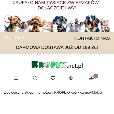
ZAUFAŁO NAM TYSIĄCE ZWIERZAKÓW -
DOŁĄCZCIE I WY!
PL
PLN
KONTAKT
O NAS
DARMOWA DOSTAWA JUŻ OD 199 ZŁ!
Produkty w ko
Menu
Otwórz wyszukiwarkę
Ulubione
Szukaj
Koszyk
Zaloguj się
Zoologiczny Sklep Internetowy KROPEK
Koty
Karma
Mokra