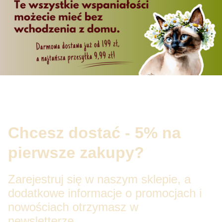
Chcesz dostać - 5% na
pierwsze zakupy?
Zarejestruj się w naszym sklepie, a
dodatkowe informacje o promocjach i
nowościach otrzymasz w
newsletterze.