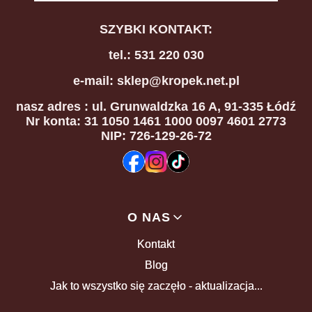
SZYBKI KONTAKT:
tel.: 531 220 030
e-mail: sklep@kropek.net.pl
nasz adres
: ul. Grunwaldzka 16 A, 91-335 Łódź
Nr konta: 31 1050 1461 1000 0097 4601 2773
NIP: 726-129-26-72
Linki w stopce
O NAS
Kontakt
Blog
Jak to wszystko się zaczęło - aktualizacja...