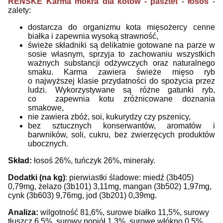
RENSKE Karma mokra dla kotów - pasztet
-
łosoś
-
zalety:
dostarcza do organizmu kota mięsożercy
cenne
białka i zapewnia wysoką strawność,
ś
wieże składniki są delikatnie gotowane na parze w
sosie własnym,
sprzyja to zachowaniu wszystkich
ważnych substancji odżywczych oraz naturalnego
smaku. K
arma zawiera świeże mięso ryb
o
najwyższej klasie przydatności do spożycia przez
ludzi. Wykorzystywane są różne gatunki ryb,
co
zapewnia kotu zróżnicowane doznania
smakowe,
nie zawiera zbóż, soi, kukurydzy czy pszenicy,
b
ez sztucznych konserwantów, aromatów i
barwników, soli, cukru, b
ez zwierzęcych produktów
ubocznych.
Skład:
łosoś 26%, tuńczyk 26%, minerały.
Dodatki (na kg)
: p
ierwiastki śladowe: miedź (3b405)
0,79mg, żelazo (3b101) 3,11mg, mangan (3b502) 1,97mg,
cynk (3b603) 9,76mg, jod (3b201) 0,39mg.
Analiza:
wilgotność 81,6%, surowe białko 11,5%, surowy
tłuszcz 6,5%, surowy popiół 1,3%, surowe włókno 0,5%.