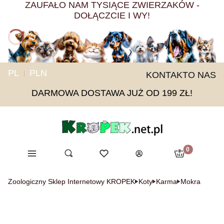
ZAUFAŁO NAM TYSIĄCE ZWIERZAKÓW -
DOŁĄCZCIE I WY!
PL
PLN
KONTAKT
O NAS
DARMOWA DOSTAWA JUŻ OD 199 ZŁ!
Produkty w ko
Menu
Otwórz wyszukiwarkę
Ulubione
Szukaj
Koszyk
Zaloguj się
Zoologiczny Sklep Internetowy KROPEK
Koty
Karma
Mokra