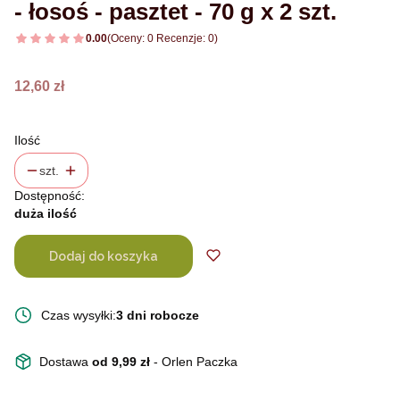
- łosoś - pasztet - 70 g x 2 szt.
0.00
(Oceny: 0 Recenzje: 0)
Cena
12,60 zł
Ilość
szt.
Dostępność:
duża ilość
Dodaj do koszyka
Czas wysyłki:
3 dni robocze
Dostawa
od 9,99 zł
- Orlen Paczka