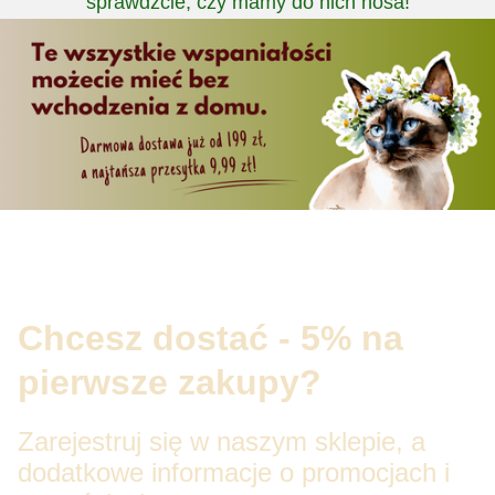
sprawdźcie, czy mamy do nich nosa!
Chcesz dostać - 5% na
pierwsze zakupy?
Zarejestruj się w naszym sklepie, a
dodatkowe informacje o promocjach i