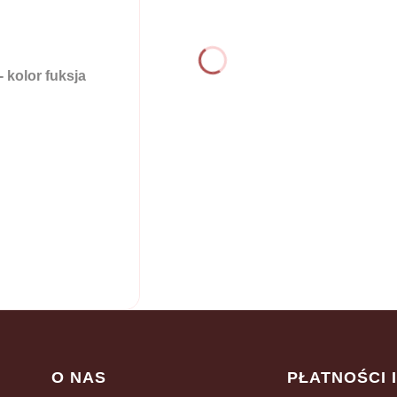
kolor fuksja
Linki w stopce
O NAS
PŁATNOŚCI 