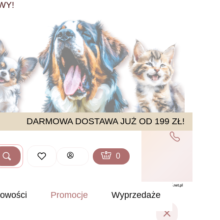
WY!
DARMOWA DOSTAWA JUŻ OD 199 ZŁ!
Produkty w koszyku: 0. Zobacz sz
Koszyk
Zaloguj się
Szukaj
ść
owości
Promocje
Wyprzedaże