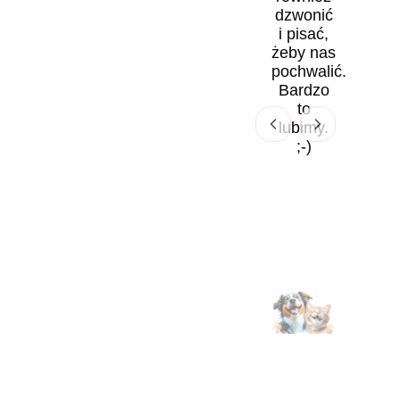
dzwonić
i pisać,
żeby nas
pochwalić.
Bardzo
to
lubimy.
;-)