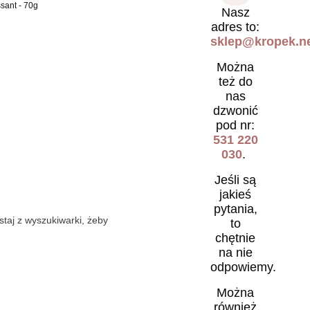
sant - 70g
Nasz
adres to:
sklep@kropek.ne
Można
też do
nas
dzwonić
pod nr:
531 220
030
.
Jeśli są
jakieś
pytania,
staj z wyszukiwarki, żeby
to
chętnie
na nie
odpowiemy.
Można
również