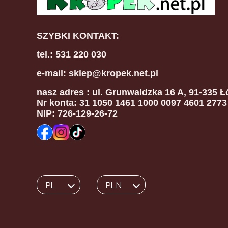
SZYBKI KONTAKT:
tel.: 531 220 030
e-mail: sklep@kropek.net.pl
nasz adres
: ul. Grunwaldzka 16 A, 91-335 Ł
Nr konta: 31 1050 1461 1000 0097 4601 2773
NIP: 726-129-26-72
PL
PLN
Wybrany język:
polski
Wybrana waluta: