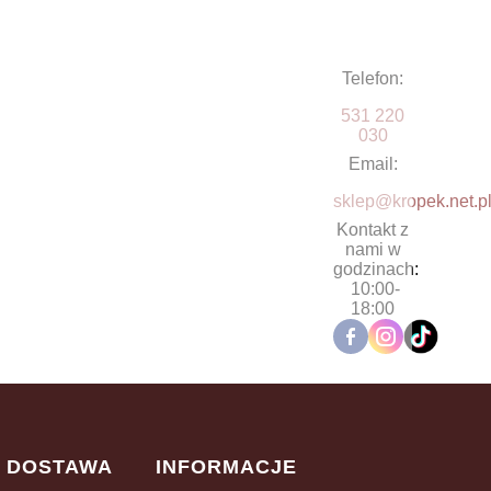
Telefon:
531 220
030
Email:
sklep@kropek.net.p
Kontakt z
nami w
godzinach:
10:00-
18:00
I DOSTAWA
INFORMACJE