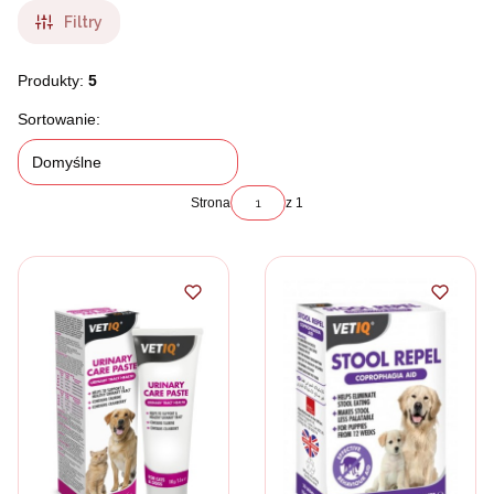
Filtry
Produkty:
5
Lista produktów
Sortowanie:
Domyślne
Strona
z 1