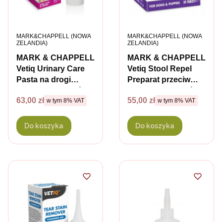
PRODUCENT
PRODUCENT
MARK&CHAPPELL (NOWA
MARK&CHAPPELL (NOWA
ZELANDIA)
ZELANDIA)
MARK & CHAPPELL
MARK & CHAPPELL
Vetiq Urinary Care
Vetiq Stool Repel
Pasta na drogi
Preparat przeciw
moczowe dla psów i
koprofagi dla psów -
Cena brutto
Cena brutto
63,00 zł
55,00 zł
w tym %s VAT
w tym %s VAT
kotów - 100g
w tym
8%
VAT
30 szt.
w tym
8%
VAT
Do koszyka
Do koszyka