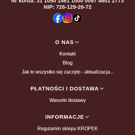
Nr konta: 31 1050 1461 1000 0097 4601 2773
NIP: 726-129-26-72
Linki w stopce
O NAS
Kontakt
Blog
Jak to wszystko się zaczęło - aktualizacja...
PŁATNOŚCI I DOSTAWA
Warunki dostawy
INFORMACJE
Regulamin sklepu KROPEK