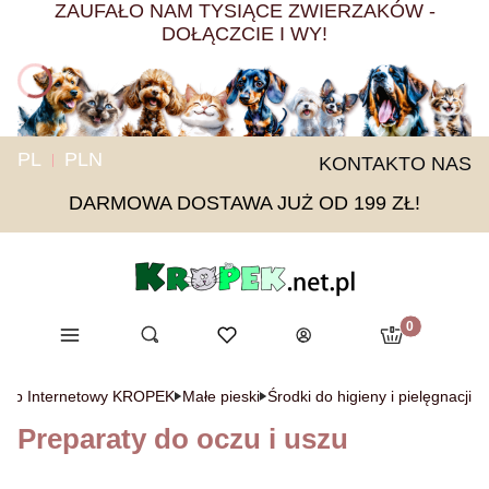
ZAUFAŁO NAM TYSIĄCE ZWIERZAKÓW -
DOŁĄCZCIE I WY!
PL
PLN
KONTAKT
O NAS
DARMOWA DOSTAWA JUŻ OD 199 ZŁ!
Produkty w ko
Menu
Otwórz wyszukiwarkę
Ulubione
Szukaj
Koszyk
Zaloguj się
klep Internetowy KROPEK
Małe pieski
Środki do higieny i pielęgnacji
Preparaty do oczu i uszu