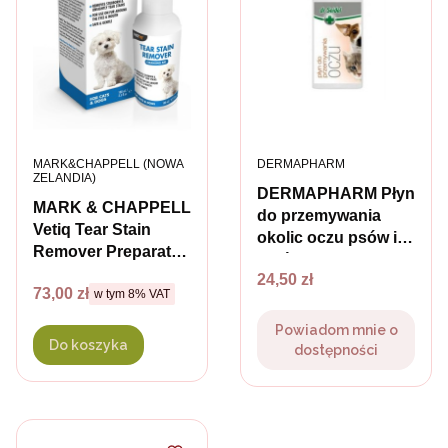
PRODUCENT
PRODUCENT
MARK&CHAPPELL (NOWA
DERMAPHARM
ZELANDIA)
DERMAPHARM Płyn
MARK & CHAPPELL
do przemywania
Vetiq Tear Stain
okolic oczu psów i
Remover Preparat
kotów
do usuwania
Cena
24,50 zł
Cena brutto
73,00 zł
w tym %s VAT
przebarwień wokół
w tym
8%
VAT
oczu psów i kotów -
Powiadom mnie o
100 ml
Do koszyka
dostępności