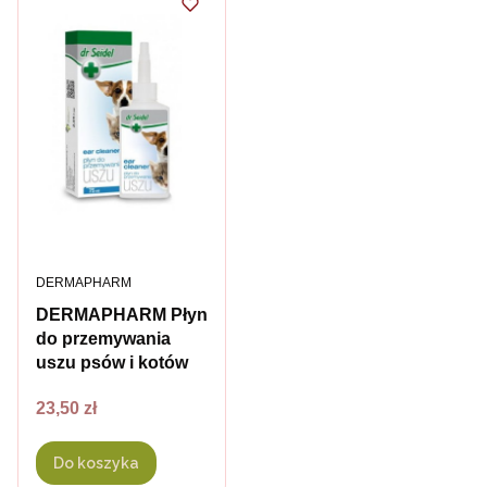
PRODUCENT
DERMAPHARM
DERMAPHARM Płyn
do przemywania
uszu psów i kotów
Cena
23,50 zł
Do koszyka