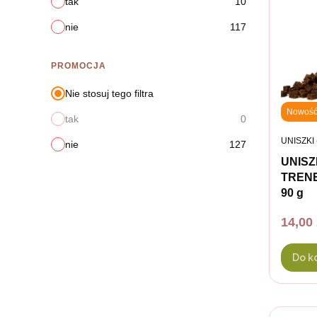
tak
10
nie
117
PROMOCJA
Nie stosuj tego filtra
Nowoś
tak
0
PRODUC
UNISZKI
nie
127
UNISZ
TRENE
90 g
Cena
14,00 
Do k