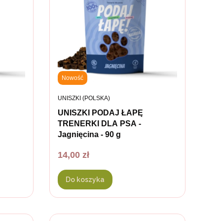
Nowość
PRODUCENT
UNISZKI (POLSKA)
UNISZKI PODAJ ŁAPĘ
TRENERKI DLA PSA -
Jagnięcina - 90 g
Cena
14,00 zł
Do koszyka