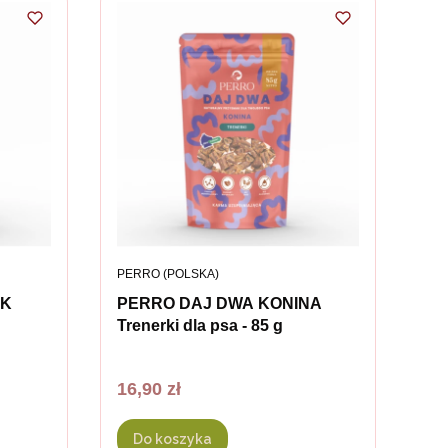
PRODUCENT
PERRO (POLSKA)
IK
PERRO DAJ DWA KONINA
Trenerki dla psa - 85 g
Cena
16,90 zł
Do koszyka