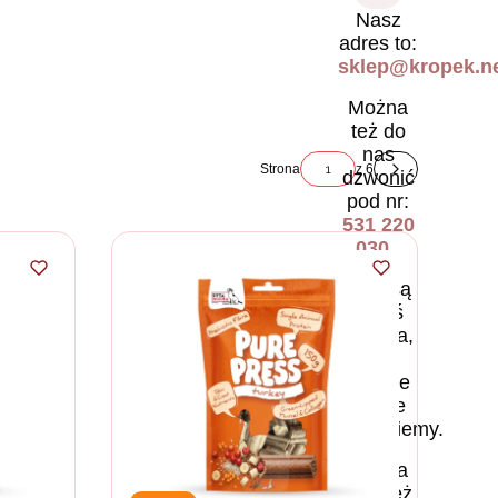
Nasz
adres to:
sklep@kropek.ne
Można
też do
nas
Strona
z 6
dzwonić
Następne pr
pod nr:
531 220
030
.
Jeśli są
jakieś
pytania,
to
chętnie
na nie
odpowiemy.
Można
również