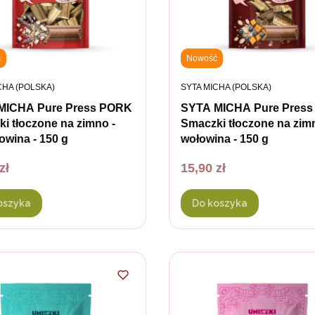
ć
Nowość
ENT
PRODUCENT
CHA (POLSKA)
SYTA MICHA (POLSKA)
MICHA Pure Press PORK
SYTA MICHA Pure Press
i tłoczone na zimno -
Smaczki tłoczone na zim
owina - 150 g
wołowina - 150 g
Cena
zł
15,90 zł
oszyka
Do koszyka