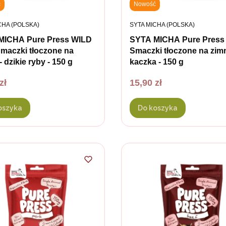
ć
Nowość
ENT
PRODUCENT
CHA (POLSKA)
SYTA MICHA (POLSKA)
MICHA Pure Press WILD
SYTA MICHA Pure Pres
maczki tłoczone na
Smaczki tłoczone na zim
 dzikie ryby - 150 g
kaczka - 150 g
Cena
zł
15,90 zł
oszyka
Do koszyka