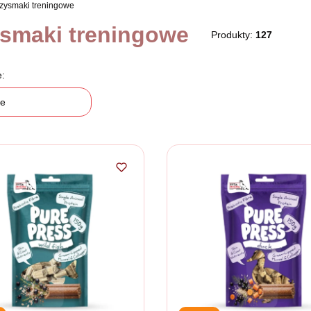
zysmaki treningowe
smaki treningowe
Produkty:
127
 produktów
e:
ne