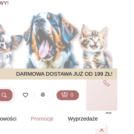
WY!
DARMOWA DOSTAWA JUŻ OD 199 ZŁ!
Produkty w koszyku: 0. Zobacz sz
Koszyk
Zaloguj się
Szukaj
ść
owości
Promocje
Wyprzedaże