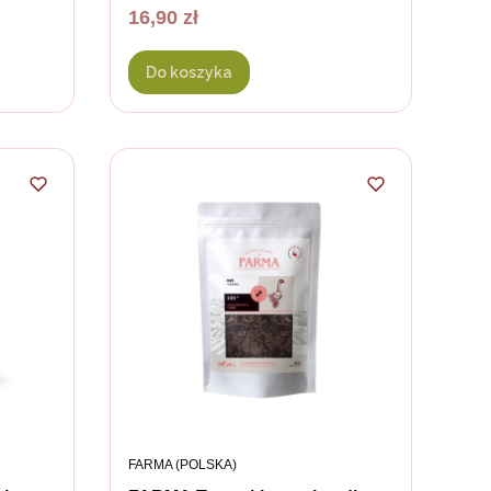
Cena
16,90 zł
Do koszyka
PRODUCENT
FARMA (POLSKA)