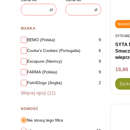
zł
zł
Nowoś
MARKA
PRODUC
SYTA MI
Marka
BEMO (Polska)
9
SYTA 
Cooka's Cookies (Portugalia)
6
Smaczk
wieprz
Escapure (Niemcy)
9
Cena
15,90 
FARMA (Polska)
9
Fish4Dogs (Anglia)
2
Do k
Więcej opcji (11)
NOWOŚĆ
Nie stosuj tego filtra