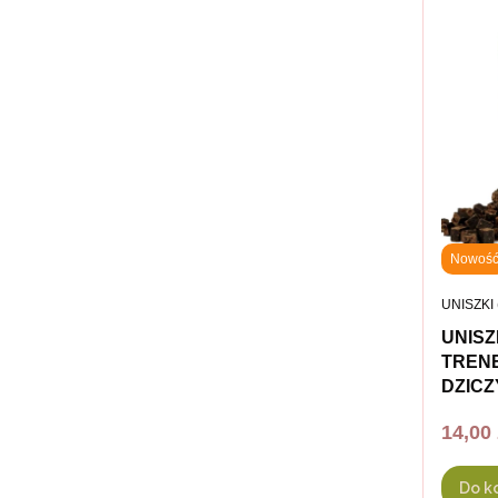
Nowoś
PRODUC
UNISZKI
UNISZ
TRENE
DZICZ
Cena
14,00 
Do k