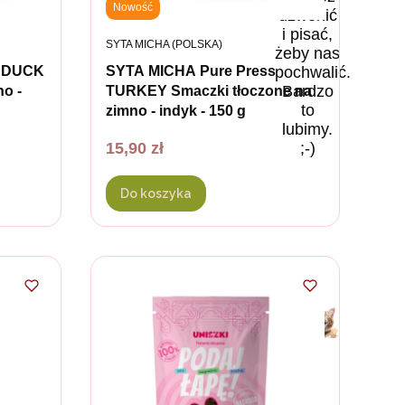
Nowość
dzwonić
i pisać,
PRODUCENT
SYTA MICHA (POLSKA)
żeby nas
pochwalić.
s DUCK
SYTA MICHA Pure Press
Bardzo
no -
TURKEY Smaczki tłoczone na
to
zimno - indyk - 150 g
lubimy.
Cena
;-)
15,90 zł
Do koszyka