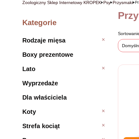
Zoologiczny Sklep Internetowy KROPEK
Psy
Przysmaki
Pr
Przy
Kategorie
Lista
Sortowani
Rodzaje mięsa
Rodzaje mięsa
Domyśl
Boxy prezentowe
Lato
Lato
Wyprzedaże
Dla właściciela
Koty
Koty
Strefa kociąt
Strefa kociąt