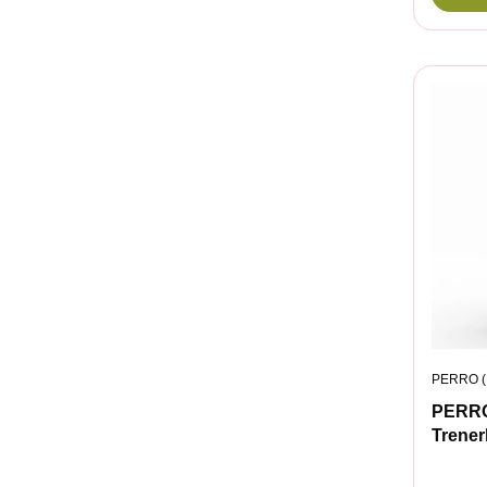
PRODUC
PERRO (
PERR
Trenerk