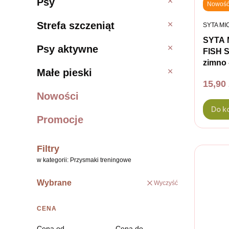
Psy
Psy
Nowoś
Strefa szczeniąt
Strefa szczeniąt
PRODUC
SYTA MI
SYTA 
Psy aktywne
Psy aktywne
FISH S
zimno -
Małe pieski
Małe pieski
Cena
15,90 
Nowości
Do k
Promocje
Filtry
w kategorii: Przysmaki treningowe
Wybrane
Wyczyść
CENA
Cena od
Cena do