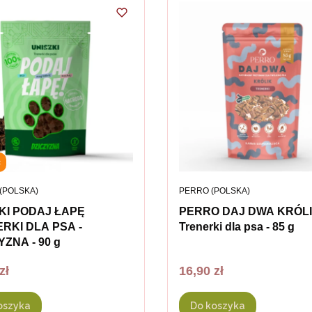
ć
ENT
PRODUCENT
 (POLSKA)
PERRO (POLSKA)
KI PODAJ ŁAPĘ
PERRO DAJ DWA KRÓL
RKI DLA PSA -
Trenerki dla psa - 85 g
YZNA - 90 g
Cena
zł
16,90 zł
oszyka
Do koszyka