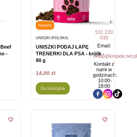
Telefon:
Nowość
531 220
030
PRODUCENT
UNISZKI (POLSKA)
Email:
 Beef
UNISZKI PODAJ ŁAPĘ
no -
TRENERKI DLA PSA - królik -
sklep@kropek.net.p
90 g
Kontakt z
nami w
Cena
14,00 zł
godzinach:
10:00-
18:00
Do koszyka