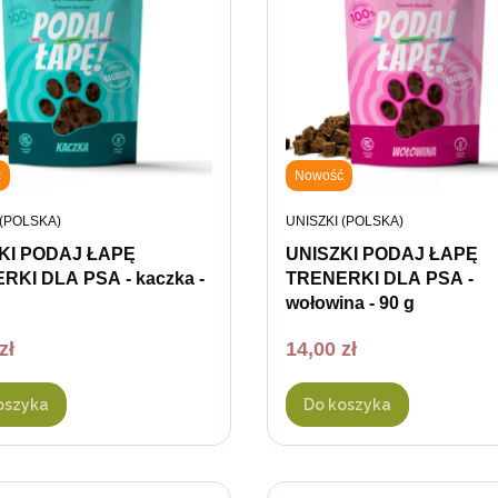
ć
Nowość
ENT
PRODUCENT
 (POLSKA)
UNISZKI (POLSKA)
KI PODAJ ŁAPĘ
UNISZKI PODAJ ŁAPĘ
RKI DLA PSA - kaczka -
TRENERKI DLA PSA -
wołowina - 90 g
Cena
zł
14,00 zł
oszyka
Do koszyka