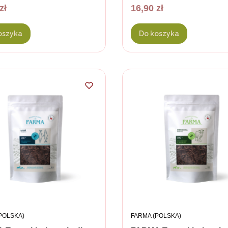
Cena
zł
16,90 zł
oszyka
Do koszyka
ENT
PRODUCENT
POLSKA)
FARMA (POLSKA)