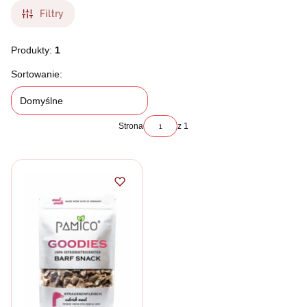
Filtry
Produkty:
1
Lista produktów
Sortowanie:
Domyślne
Strona
z 1