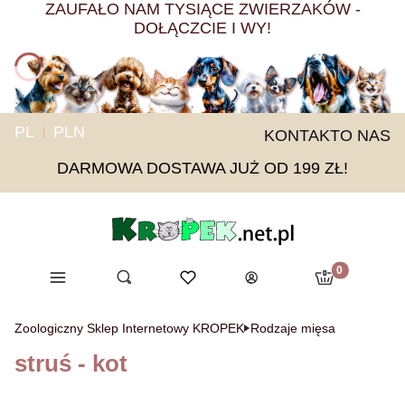
ZAUFAŁO NAM TYSIĄCE ZWIERZAKÓW -
DOŁĄCZCIE I WY!
PL
PLN
KONTAKT
O NAS
DARMOWA DOSTAWA JUŻ OD 199 ZŁ!
Produkty w ko
Menu
Otwórz wyszukiwarkę
Ulubione
Szukaj
Koszyk
Zaloguj się
Zoologiczny Sklep Internetowy KROPEK
Rodzaje mięsa
struś - kot