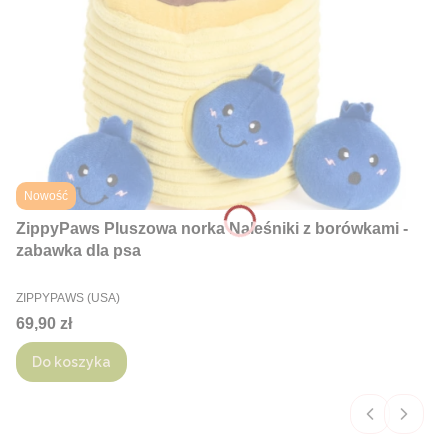
Nowość
ZippyPaws Pluszowa norka Naleśniki z borówkami -
zabawka dla psa
PRODUCENT
ZIPPYPAWS (USA)
Cena
69,90 zł
Do koszyka