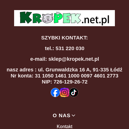
SZYBKI KONTAKT:
tel.: 531 220 030
e-mail: sklep@kropek.net.pl
nasz adres
: ul. Grunwaldzka 16 A, 91-335 Łódź
Nr konta: 31 1050 1461 1000 0097 4601 2773
NIP: 726-129-26-72
Linki w stopce
O NAS
Kontakt