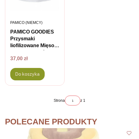
PRODUCENT
PAMICO (NIEMCY)
PAMICO GOODIES
Przysmaki
liofilizowane Mięso
strusia dla psów i
Cena
37,00 zł
kotów - 50 g
Do koszyka
Strona
z 1
POLECANE PRODUKTY