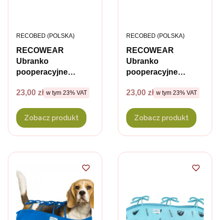
PRODUCENT
PRODUCENT
RECOBED (POLSKA)
RECOBED (POLSKA)
RECOWEAR
RECOWEAR
Ubranko
Ubranko
pooperacyjne
pooperacyjne
ochronne dla psa -
ochronne dla psa -
Cena brutto
Cena brutto
23,00 zł
23,00 zł
w tym %s VAT
w tym %s VAT
kolor szary
w tym
23%
VAT
kolor aqua
w tym
23%
VAT
Zobacz produkt
Zobacz produkt