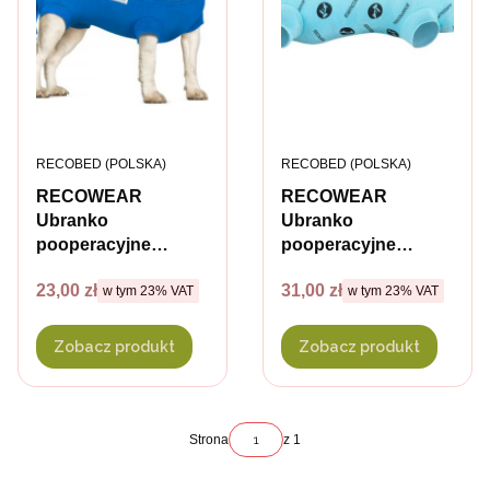
PRODUCENT
PRODUCENT
RECOBED (POLSKA)
RECOBED (POLSKA)
RECOWEAR
RECOWEAR
Ubranko
Ubranko
pooperacyjne
pooperacyjne
ochronne dla psa -
ochronne z jonami
Cena brutto
Cena brutto
23,00 zł
31,00 zł
w tym %s VAT
w tym %s VAT
kolor granatowy
w tym
23%
VAT
srebra dla psa -
w tym
23%
VAT
różne rozmiary
Zobacz produkt
Zobacz produkt
Strona
z 1