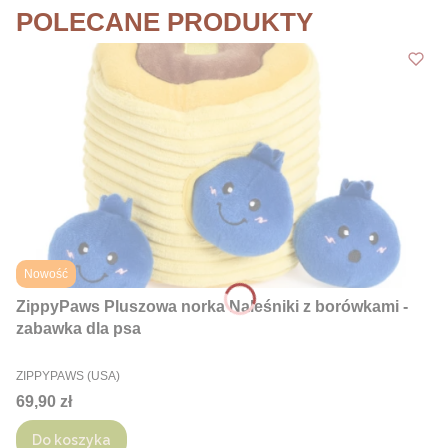
POLECANE PRODUKTY
Nowość
ZippyPaws Pluszowa norka Naleśniki z borówkami -
zabawka dla psa
PRODUCENT
ZIPPYPAWS (USA)
Cena
69,90 zł
Do koszyka