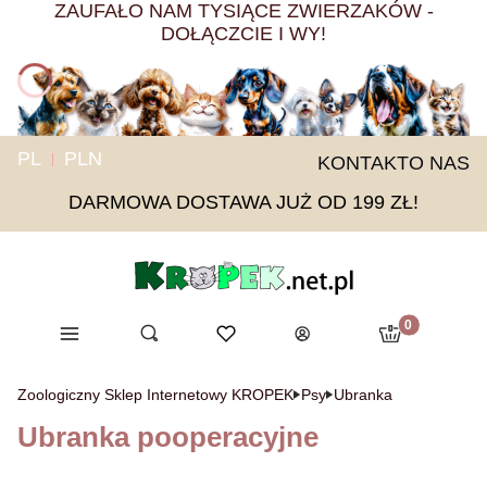
ZAUFAŁO NAM TYSIĄCE ZWIERZAKÓW -
DOŁĄCZCIE I WY!
PL
PLN
KONTAKT
O NAS
DARMOWA DOSTAWA JUŻ OD 199 ZŁ!
Produkty w ko
Menu
Otwórz wyszukiwarkę
Ulubione
Szukaj
Koszyk
Zaloguj się
Zoologiczny Sklep Internetowy KROPEK
Psy
Ubranka
Ubranka pooperacyjne