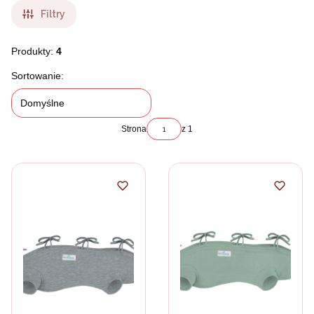
Filtry
Produkty:
4
Lista produktów
Sortowanie:
Domyślne
Strona
z 1