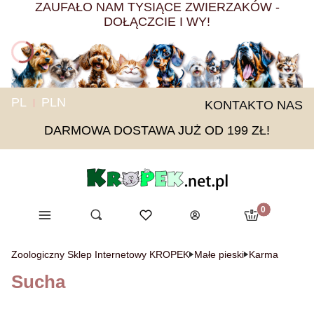
ZAUFAŁO NAM TYSIĄCE ZWIERZAKÓW -
DOŁĄCZCIE I WY!
PL
PLN
KONTAKT
O NAS
DARMOWA DOSTAWA JUŻ OD 199 ZŁ!
Produkty w ko
Menu
Otwórz wyszukiwarkę
Ulubione
Szukaj
Koszyk
Zaloguj się
Zoologiczny Sklep Internetowy KROPEK
Małe pieski
Karma
Sucha