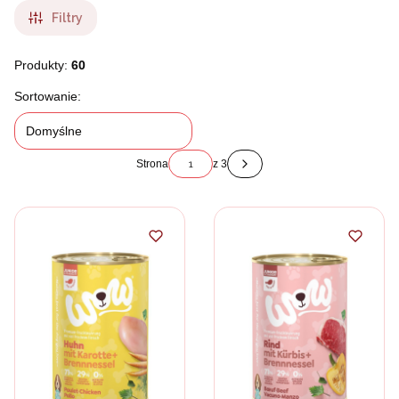
Filtry
Produkty:
60
Lista produktów
Sortowanie:
Domyślne
Strona
z 3
Następne produkty