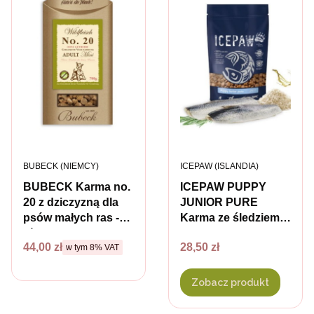
PRODUCENT
PRODUCENT
BUBECK (NIEMCY)
ICEPAW (ISLANDIA)
BUBECK Karma no.
ICEPAW PUPPY
20 z dziczyzną dla
JUNIOR PURE
psów małych ras -
Karma ze śledziem
różna waga
dla szczeniąt i
Cena
Cena brutto
28,50 zł
44,00 zł
w tym %s VAT
w tym
8%
VAT
młodych psów -
różna waga
Zobacz produkt