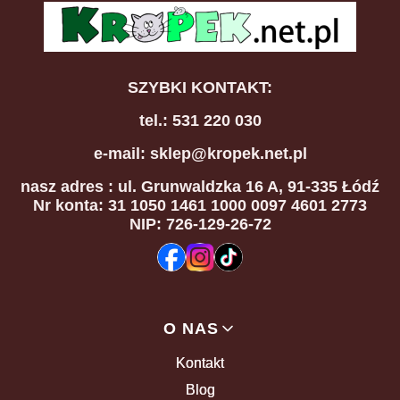
SZYBKI KONTAKT:
tel.: 531 220 030
e-mail: sklep@kropek.net.pl
nasz adres
: ul. Grunwaldzka 16 A, 91-335 Łódź
Nr konta: 31 1050 1461 1000 0097 4601 2773
NIP: 726-129-26-72
Linki w stopce
O NAS
Kontakt
Blog