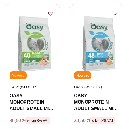
Nowość
Nowość
PRODUCENT
PRODUCENT
OASY (WŁOCHY)
OASY (WŁOCHY)
OASY
OASY
MONOPROTEIN
MONOPROTEIN
ADULT SMALL MINI
ADULT SMALL MINI
RABBIT Karma
TROUT Karma
Cena brutto
Cena brutto
30,50 zł
30,50 zł
w tym %s VAT
w tym %s VAT
pełnoporcjowa z
w tym
8%
VAT
pełnoporcjowa z
w tym
8%
VAT
królikiem dla psów
pstrągiem dla psów