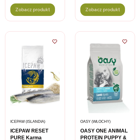
pokarmowym
aktywności
Zobacz produkt
Zobacz produkt
PRODUCENT
PRODUCENT
ICEPAW (ISLANDIA)
OASY (WŁOCHY)
ICEPAW RESET
OASY ONE ANIMAL
PURE Karma
PROTEIN PUPPY &