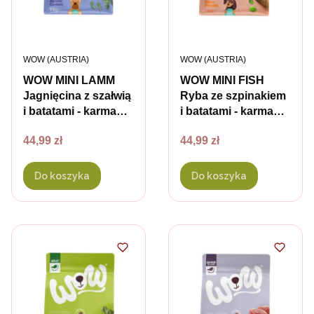
PRODUCENT
PRODUCENT
WOW (AUSTRIA)
WOW (AUSTRIA)
WOW MINI LAMM
WOW MINI FISH
Jagnięcina z szałwią
Ryba ze szpinakiem
i batatami - karma
i batatami - karma
sucha
sucha
Cena
Cena
44,99 zł
44,99 zł
pełnoporcjowa dla
pełnoporcjowa dla
dorosłych psów
dorosłych psów
małych ras - 1 kg
małych ras - 1 kg
Do koszyka
Do koszyka