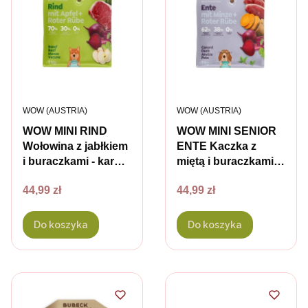
PRODUCENT
PRODUCENT
WOW (AUSTRIA)
WOW (AUSTRIA)
WOW MINI RIND
WOW MINI SENIOR
Wołowina z jabłkiem
ENTE Kaczka z
i buraczkami - karma
miętą i buraczkami -
sucha
karma sucha
Cena
Cena
44,99 zł
44,99 zł
pełnoporcjowa dla
pełnoporcjowa dla
dorosłych psów
starszych psów
małych ras - 1 kg
małych ras - 1 kg
Do koszyka
Do koszyka