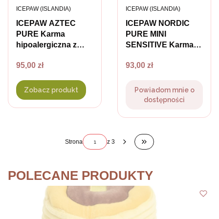
PRODUCENT
PRODUCENT
ICEPAW (ISLANDIA)
ICEPAW (ISLANDIA)
ICEPAW AZTEC
ICEPAW NORDIC
PURE Karma
PURE MINI
hipoalergiczna z
SENSITIVE Karma
łososiem, krylem i
hipoalergiczna z
Cena
Cena
95,00 zł
93,00 zł
amarantusem dla
łososiem dla psów
dorosłych psów z
małych ras - 2 kg
nadwrażliwością
Zobacz produkt
Powiadom mnie o
pokarmową
dostępności
Strona
z 3
Przejdź do ostatniej s
POLECANE PRODUKTY