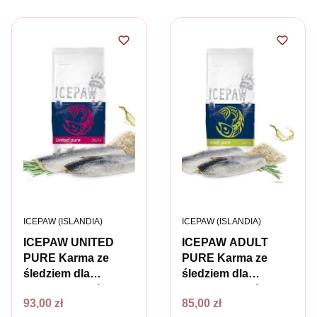
PRODUCENT
PRODUCENT
ICEPAW (ISLANDIA)
ICEPAW (ISLANDIA)
ICEPAW UNITED
ICEPAW ADULT
PURE Karma ze
PURE Karma ze
śledziem dla
śledziem dla
dorosłych psów z
dorosłych psów o
Cena
Cena
93,00 zł
85,00 zł
wrażliwym układem
normalnej