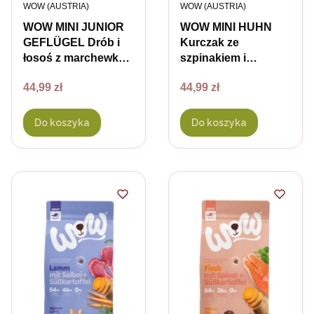
PRODUCENT
PRODUCENT
WOW (AUSTRIA)
WOW (AUSTRIA)
WOW MINI JUNIOR
WOW MINI HUHN
GEFLÜGEL Drób i
Kurczak ze
łosoś z marchewką i
szpinakiem i
buraczkami - karma
żurawiną - karma
Cena
Cena
44,99 zł
44,99 zł
sucha dla szczeniąt
sucha
małych ras - 1 kg
pełnoporcjowa dla
dorosłych psów
Do koszyka
Do koszyka
małych ras - 1 kg