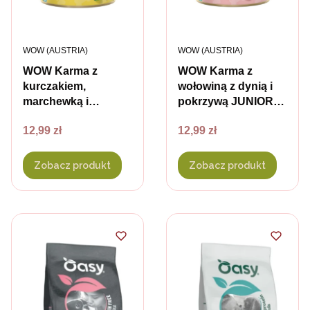
PRODUCENT
PRODUCENT
WOW (AUSTRIA)
WOW (AUSTRIA)
WOW Karma z
WOW Karma z
kurczakiem,
wołowiną z dynią i
marchewką i
pokrzywą JUNIOR
pokrzywą Junior
RIND dla szczeniąt
Cena
Cena
12,99 zł
12,99 zł
Huhn dla szczeniąt
Zobacz produkt
Zobacz produkt