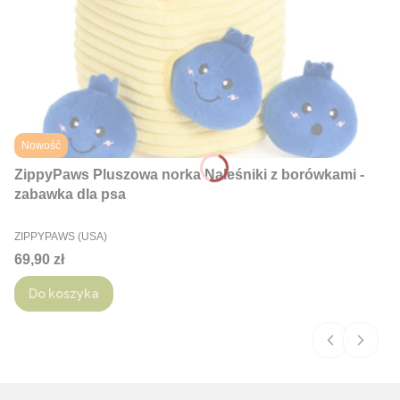
Nowość
ZippyPaws Pluszowa norka Naleśniki z borówkami -
zabawka dla psa
PRODUCENT
ZIPPYPAWS (USA)
Cena
69,90 zł
Do koszyka