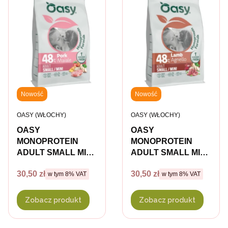
Nowość
Nowość
PRODUCENT
PRODUCENT
OASY (WŁOCHY)
OASY (WŁOCHY)
OASY
OASY
MONOPROTEIN
MONOPROTEIN
ADULT SMALL MINI
ADULT SMALL MINI
PORK Karma
LAMB Karma
Cena brutto
Cena brutto
30,50 zł
30,50 zł
w tym %s VAT
w tym %s VAT
pełnoporcjowa z
w tym
8%
VAT
pełnoporcjowa z
w tym
8%
VAT
wieprzowiną dla
jagnięciną dla psów
psów małych ras
małych ras
Zobacz produkt
Zobacz produkt