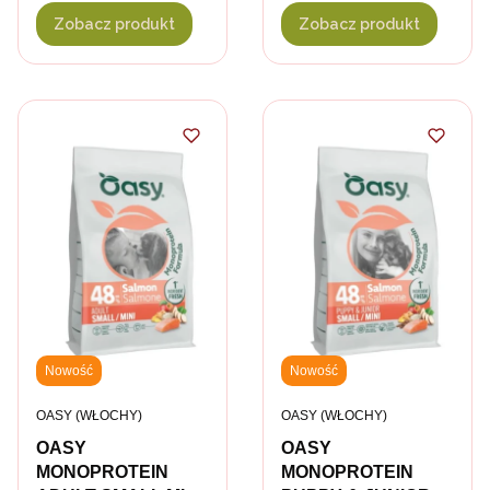
małych ras
małych ras
Zobacz produkt
Zobacz produkt
Nowość
Nowość
PRODUCENT
PRODUCENT
OASY (WŁOCHY)
OASY (WŁOCHY)
OASY
OASY
MONOPROTEIN
MONOPROTEIN