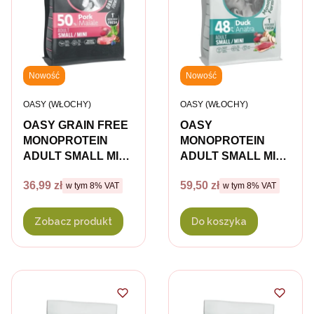
Nowość
Nowość
PRODUCENT
PRODUCENT
OASY (WŁOCHY)
OASY (WŁOCHY)
OASY GRAIN FREE
OASY
MONOPROTEIN
MONOPROTEIN
ADULT SMALL MINI
ADULT SMALL MINI
PORK Kompletna
DUCK Karma
Cena brutto
Cena brutto
36,99 zł
59,50 zł
w tym %s VAT
w tym %s VAT
karma bezzbożowa z
w tym
8%
VAT
pełnoporcjowa z z
w tym
8%
VAT
wieprzowiną dla
kaczką dla psów
psów małych ras -
małych ras - 2 kg
Zobacz produkt
Do koszyka
różna waga