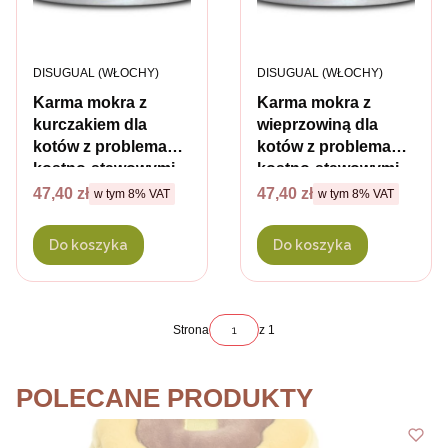
PRODUCENT
PRODUCENT
DISUGUAL (WŁOCHY)
DISUGUAL (WŁOCHY)
Karma mokra z
Karma mokra z
kurczakiem dla
wieprzowiną dla
kotów z problemami
kotów z problemami
kostno-stawowymi
kostno-stawowymi
DISUGUAL CAT - 85
DISUGUAL CAT - 85
Cena brutto
Cena brutto
47,40 zł
47,40 zł
w tym %s VAT
w tym %s VAT
w tym
8%
VAT
w tym
8%
VAT
g x 6 szt.
g x 6 szt.
Do koszyka
Do koszyka
Strona
z 1
POLECANE PRODUKTY