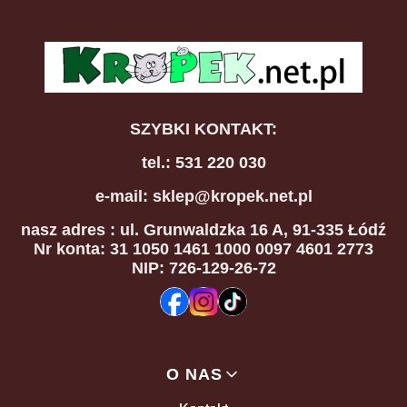
SZYBKI KONTAKT:
tel.: 531 220 030
e-mail: sklep@kropek.net.pl
nasz adres
: ul. Grunwaldzka 16 A, 91-335 Łódź
Nr konta: 31 1050 1461 1000 0097 4601 2773
NIP: 726-129-26-72
Linki w stopce
O NAS