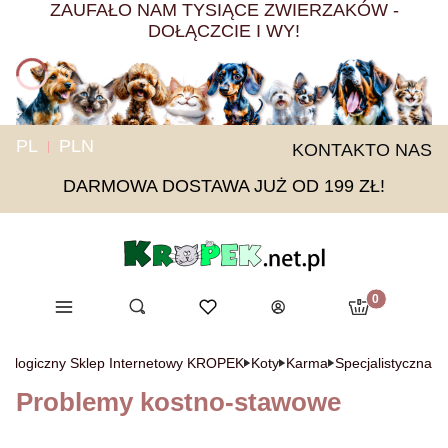
ZAUFAŁO NAM TYSIĄCE ZWIERZAKÓW -
DOŁĄCZCIE I WY!
PL
PLN
KONTAKT
O NAS
DARMOWA DOSTAWA JUŻ OD 199 ZŁ!
Produkty w ko
Menu
Otwórz wyszukiwarkę
Ulubione
Szukaj
Koszyk
Zaloguj się
oologiczny Sklep Internetowy KROPEK
Koty
Karma
Specjalistyczna
Problemy kostno-stawowe