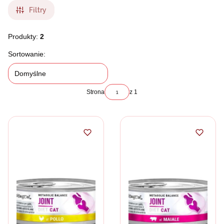
Filtry
Produkty:
2
Lista produktów
Sortowanie:
Domyślne
Strona
z 1