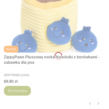
Nowość
ZippyPaws Pluszowa norka Naleśniki z borówkami -
zabawka dla psa
PRODUCENT
ZIPPYPAWS (USA)
Cena
69,90 zł
Do koszyka