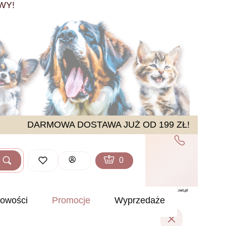
WY!
DARMOWA DOSTAWA JUŻ OD 199 ZŁ!
Produkty w koszyku: 0. Zobacz sz
Koszyk
Zaloguj się
Szukaj
ść
owości
Promocje
Wyprzedaże