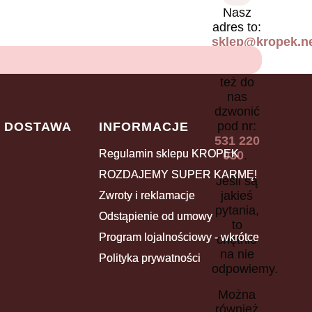
Nasz
adres to:
sklep@kropek.ne
Można
też do
nas
dzwonić
pod nr:
I DOSTAWA
INFORMACJE
531 220
Regulamin sklepu KROPEK
030
.
ROZDAJEMY SUPER KARMĘ!
Jeśli są
jakieś
Zwroty i reklamacje
pytania,
Odstąpienie od umowy
to
Program lojalnościowy - wkrótce
chętnie
na nie
Polityka prywatności
odpowiemy.
Można
również