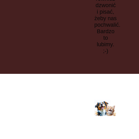
dzwonić
i pisać,
żeby nas
pochwalić.
Bardzo
to
lubimy.
;-)