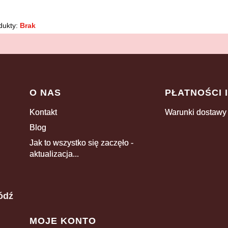
dukty:
Brak
Linki w stopce
O NAS
PŁATNOŚCI 
Kontakt
Warunki dostawy
Blog
Jak to wszystko się zaczęło -
aktualizacja...
ódź
MOJE KONTO