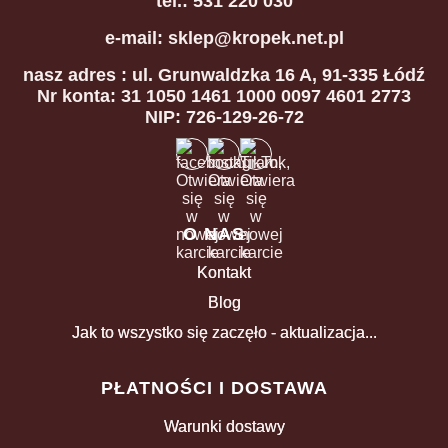
tel.: 531 220 030
e-mail: sklep@kropek.net.pl
nasz adres
: ul. Grunwaldzka 16 A, 91-335 Łódź
Nr konta: 31 1050 1461 1000 0097 4601 2773
NIP: 726-129-26-72
Linki w stopce
O NAS
Kontakt
Blog
Jak to wszystko się zaczęło - aktualizacja...
PŁATNOŚCI I DOSTAWA
Warunki dostawy