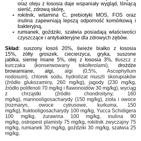
oraz oleju z łososia daje wspaniały wygląd, lśniącą
sierść, zdrową skórę,
rokitnik, witamina C, prebiotyki MOS, FOS oraz
inulina zapewniają lepszą odporność komórkową i
bakteryjną,
rumianek, goździki, szałwia posiadają właściwości
czyszczące i antybakteryjne
dla zdrowych zębów.
Skład
: suszony łosoś 20%, świeże białko z łososia
15%, żółty groszek, ciecierzyca, gryka, suszone
jabłka, siemię lniane 5%, olej z łososia 3%,
tłuszcz z
kurczaka (konserwowany tokoferolami),
drożdże
browarniane, algi,
algi (0,5%, Ascophyllum
nodosum), chlorek sodu, hydrolizat muszli skorupiaków
(źródło glukozaminy, 260 mg/kg), jagody (230 mg/kg,
źródło polifenoli 70 mg/kg i flawonoidów 30 mg/kg), wyciąg
z chrząstki (źródło chondroityny, 160
mg/kg), mannooligosacharydy (150 mg/kg), zioła i owoce
(rozmaryn, owoce cytrusowe, kurkuma, 150
mg/kg), fruktooligosacharydy 100 mg/kg, Yucca Schidigera
100 mg/kg, żurawina 100 mg/kg, inulina 90
mg/kg, ostropest plamisty 75 mg/kg, rokitnik zwyczajny 75
mg/kg, rumianek 30 mg/kg, goździki 30 mg/kg, szałwia 25
mg/kg.