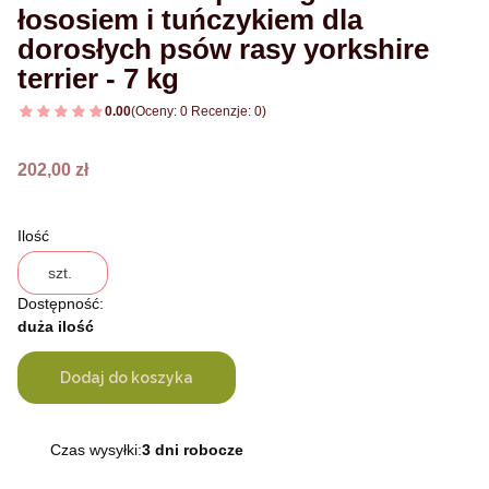
łososiem i tuńczykiem dla
dorosłych psów rasy yorkshire
terrier - 7 kg
0.00
(Oceny: 0 Recenzje: 0)
Cena
202,00 zł
Ilość
szt.
Dostępność:
duża ilość
Dodaj do koszyka
Czas wysyłki:
3 dni robocze