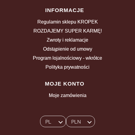
INFORMACJE
Regulamin sklepu KROPEK
ROZDAJEMY SUPER KARMĘ!
Zwroty i reklamacje
Odstąpienie od umowy
Program lojalnościowy - wkrótce
Polityka prywatności
MOJE KONTO
Moje zamówienia
PL
PLN
Wybrany język:
polski
Wybrana waluta: