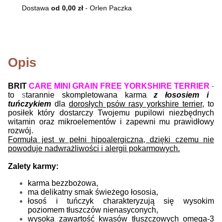
Dostawa
od 0,00 zł
- Orlen Paczka
Opis
BRIT
CARE MINI GRAIN FREE YORKSHIRE TERRIER
-
to
s
tarannie skompletowana karma
z łososiem i
tuńczykiem
dla
dorosłych psów rasy yorkshire terrier,
to
posiłek który dostarczy Twojemu pupilowi niezbędnych
witamin oraz mikroelementów i zapewni mu prawidłowy
rozwój.
Formuła jest w pełni hipoalergiczna, dzięki czemu nie
powoduje nadwrażliwości i alergii pokarmowych.
Zalety karmy:
karma bezzbożowa,
ma delikatny smak świeżego łososia,
łosoś i tuńczyk
charakteryzują się wysokim
poziomem tłuszczów nienasyconych,
wysoka zawartość kwasów tłuszczowych omega-3