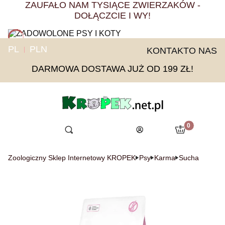
ZAUFAŁO NAM TYSIĄCE ZWIERZAKÓW -
DOŁĄCZCIE I WY!
PL
PLN
KONTAKT
O NAS
DARMOWA DOSTAWA JUŻ OD 199 ZŁ!
Produkty w ko
Menu
Otwórz wyszukiwarkę
Ulubione
Szukaj
Koszyk
Zaloguj się
Zoologiczny Sklep Internetowy KROPEK
Psy
Karma
Sucha