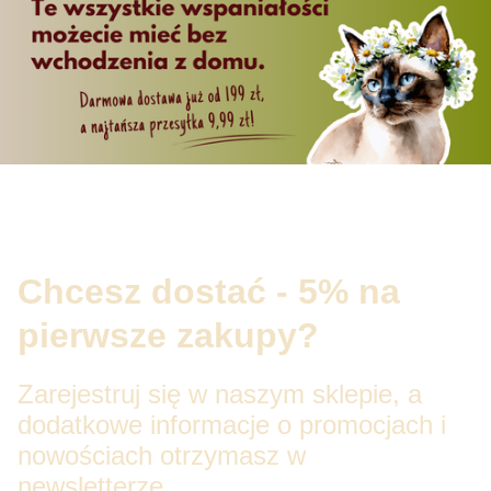
Chcesz dostać - 5% na
pierwsze zakupy?
Zarejestruj się w naszym sklepie, a
dodatkowe informacje o promocjach i
nowościach otrzymasz w
newsletterze.