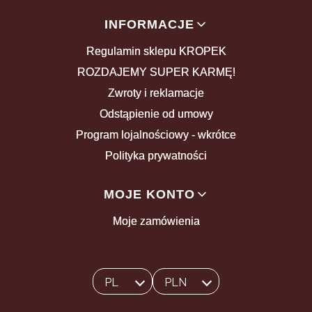
INFORMACJE
Regulamin sklepu KROPEK
ROZDAJEMY SUPER KARMĘ!
Zwroty i reklamacje
Odstąpienie od umowy
Program lojalnościowy - wkrótce
Polityka prywatności
MOJE KONTO
Moje zamówienia
PL
PLN
Wybrany język:
polski
Wybrana waluta: