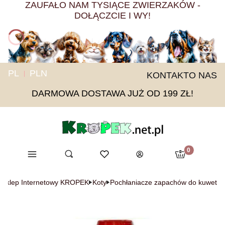
ZAUFAŁO NAM TYSIĄCE ZWIERZAKÓW -
DOŁĄCZCIE I WY!
PL
PLN
KONTAKT
O NAS
DARMOWA DOSTAWA JUŻ OD 199 ZŁ!
Produkty w ko
Menu
Otwórz wyszukiwarkę
Ulubione
Szukaj
Koszyk
Zaloguj się
y Sklep Internetowy KROPEK
Koty
Pochłaniacze zapachów do kuwet