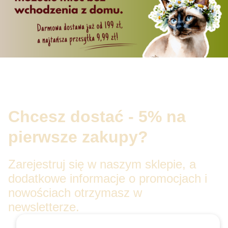
Chcesz dostać - 5% na
pierwsze zakupy?
Zarejestruj się w naszym sklepie, a
dodatkowe informacje o promocjach i
nowościach otrzymasz w
newsletterze.