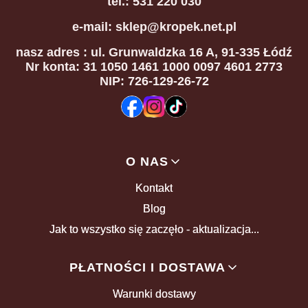
tel.: 531 220 030
e-mail: sklep@kropek.net.pl
nasz adres
: ul. Grunwaldzka 16 A, 91-335 Łódź
Nr konta: 31 1050 1461 1000 0097 4601 2773
NIP: 726-129-26-72
Linki w stopce
O NAS
Kontakt
Blog
Jak to wszystko się zaczęło - aktualizacja...
PŁATNOŚCI I DOSTAWA
Warunki dostawy