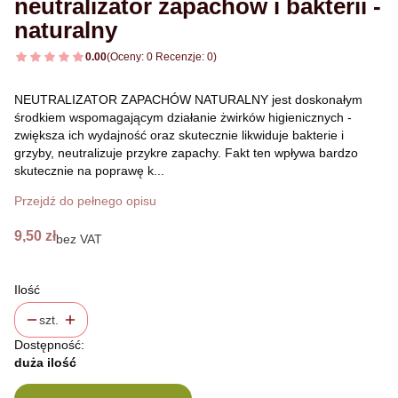
neutralizator zapachów i bakterii -
naturalny
0.00
(Oceny: 0 Recenzje: 0)
NEUTRALIZATOR ZAPACHÓW NATURALNY jest doskonałym
środkiem wspomagającym działanie żwirków higienicznych -
zwiększa ich wydajność oraz skutecznie likwiduje bakterie i
grzyby, neutralizuje przykre zapachy. Fakt ten wpływa bardzo
skutecznie na poprawę k...
Przejdź do pełnego opisu
Cena
9,50 zł
bez VAT
Ilość
szt.
Dostępność:
duża ilość