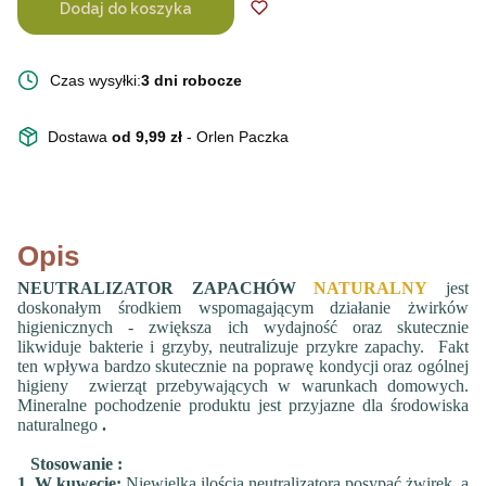
Dodaj do koszyka
Czas wysyłki:
3 dni robocze
Dostawa
od 9,99 zł
- Orlen Paczka
Opis
NEUTRALIZATOR ZAPACHÓW
NATURALNY
jest
doskonałym środkiem wspomagającym działanie żwirków
higienicznych - zwiększa ich wydajność oraz skutecznie
likwiduje bakterie i grzyby, neutralizuje przykre zapachy. Fakt
ten wpływa bardzo skutecznie na poprawę kondycji oraz ogólnej
higieny zwierząt przebywających w warunkach domowych.
Mineralne pochodzenie produktu jest przyjazne dla środowiska
naturalnego
.
Stosowanie
:
1. W kuwecie:
Niewielką ilością neutralizatora posypać żwirek, a