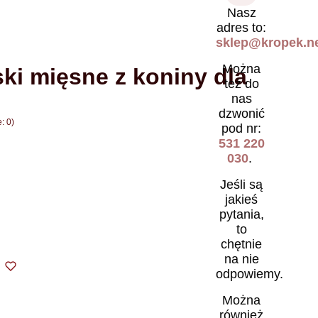
Nasz
adres to:
sklep@kropek.ne
Można
i mięsne z koniny dla
też do
nas
dzwonić
: 0)
pod nr:
531 220
030
.
Jeśli są
jakieś
pytania,
to
chętnie
na nie
odpowiemy.
Można
również