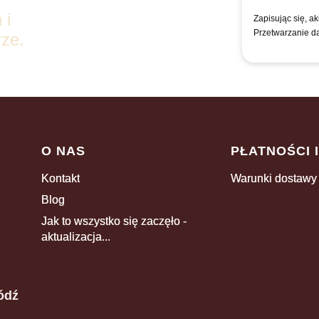
 i
Zapisując się, a
Przetwarzanie d
ze.
Linki w stopce
O NAS
PŁATNOŚCI 
Kontakt
Warunki dostawy
Blog
Jak to wszystko się zaczęło -
aktualizacja...
ódź