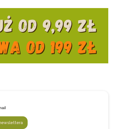
mail
newslettera