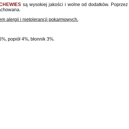
CHEWIES
są wysokiej jakości i wolne od dodatków. Poprzez
zachowana.
 alergii i nietolerancji pokarmowych.
16%, popiół 4%, błonnik 3%.