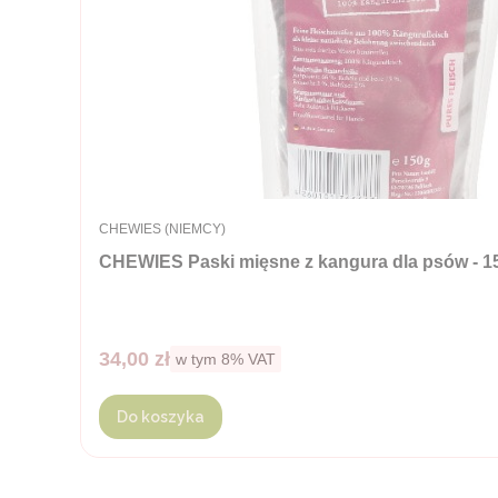
PRODUCENT
CHEWIES (NIEMCY)
CHEWIES Paski mięsne z kangura dla psów - 1
Cena brutto
34,00 zł
w tym %s VAT
w tym
8%
VAT
Do koszyka