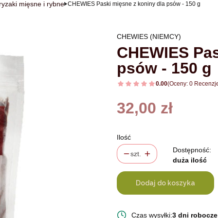
ryzaki mięsne i rybne
CHEWIES Paski mięsne z koniny dla psów - 150 g
CHEWIES (NIEMCY)
CHEWIES Pask
psów - 150 g
0.00
(Oceny: 0 Recenzje
Cena
32,00 zł
Ilość
Dostępność:
szt.
duża ilość
Dodaj do koszyka
Czas wysyłki:
3 dni robocze