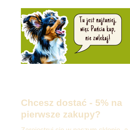
Chcesz dostać - 5% na
pierwsze zakupy?
Zarejestruj się w naszym sklepie, a