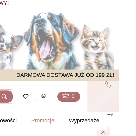
WY!
DARMOWA DOSTAWA JUŻ OD 199 ZŁ!
Produkty w koszyku: 0. Zobacz sz
Koszyk
Zaloguj się
Szukaj
ść
owości
Promocje
Wyprzedaże