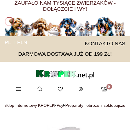
ZAUFAŁO NAM TYSIĄCE ZWIERZAKÓW -
DOŁĄCZCIE I WY!
PL
PLN
KONTAKT
O NAS
DARMOWA DOSTAWA JUŻ OD 199 ZŁ!
Produkty w ko
Menu
Otwórz wyszukiwarkę
Ulubione
Szukaj
Koszyk
Zaloguj się
ny Sklep Internetowy KROPEK
Psy
Preparaty i obroże insektobójcze