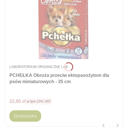
PRODUCENT
LABORATORIUM ORGANICZNE LAB
PCHEŁKA Obroża przeciw ektopasożytom dla
psów miniaturowych - 35 cm
Cena brutto
22,80 zł
w tym %s VAT
w tym
23%
VAT
Do koszyka