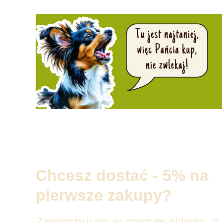
Chcesz dostać - 5% na
pierwsze zakupy?
Zarejestruj się w naszym sklepie, a