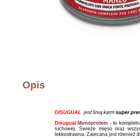
Opis
DISUGUAL
jest linią karm
super pr
Disugual
Monoprotein
- to komple
ruchowej. Świeże mięso oraz wszyst
lekkostrawna. Zalecana jest również