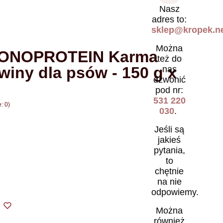
Nasz
adres to:
sklep@kropek.ne
Można
ONOPROTEIN Karma
też do
winy dla psów - 150 g x
nas
dzwonić
pod nr:
531 220
: 0)
030
.
Jeśli są
jakieś
pytania,
to
chętnie
na nie
odpowiemy.
Można
również