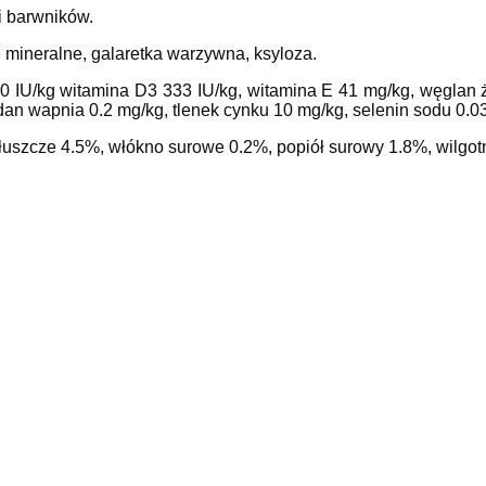
 barwników.
 mineralne, galaretka warzywna, ksyloza.
00 IU/kg witamina D3 333 IU/kg, witamina E 41 mg/kg, węglan ż
an wapnia 0.2 mg/kg, tlenek cynku 10 mg/kg, selenin sodu 0.0
i tłuszcze 4.5%, włókno surowe 0.2%, popiół surowy 1.8%, wilgo