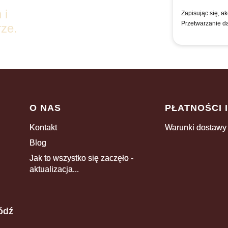
 i
Zapisując się, a
Przetwarzanie d
ze.
Linki w stopce
O NAS
PŁATNOŚCI 
Kontakt
Warunki dostawy
Blog
Jak to wszystko się zaczęło -
aktualizacja...
ódź