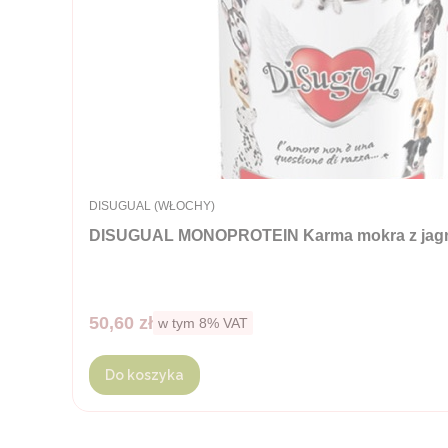
PRODUCENT
DISUGUAL (WŁOCHY)
DISUGUAL MONOPROTEIN Karma mokra z jagnięci
Cena brutto
50,60 zł
w tym %s VAT
w tym
8%
VAT
Do koszyka