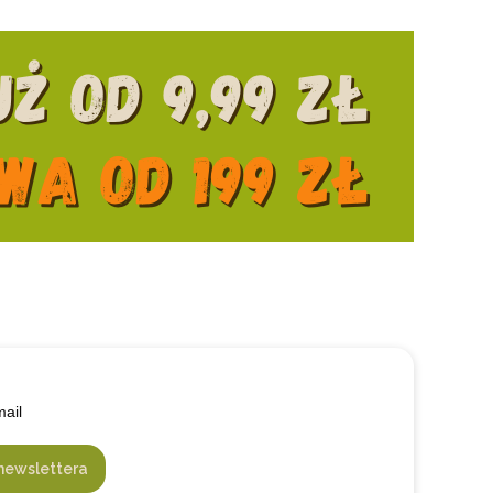
mail
newslettera