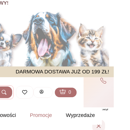
WY!
DARMOWA DOSTAWA JUŻ OD 199 ZŁ!
Produkty w koszyku: 0. Zobacz sz
Koszyk
Zaloguj się
Szukaj
ść
owości
Promocje
Wyprzedaże