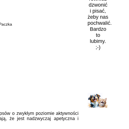
dzwonić
i pisać,
żeby nas
pochwalić.
 Paczka
Bardzo
to
lubimy.
;-)
psów o zwykłym poziomie aktywności
ają, że jest nadzwyczaj apetyczna i