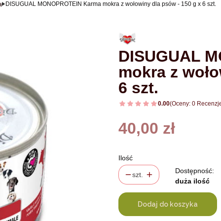
a
DISUGUAL MONOPROTEIN Karma mokra z wołowiny dla psów - 150 g x 6 szt.
DISUGUAL M
mokra z woło
6 szt.
0.00
(Oceny: 0 Recenzje
Cena
40,00 zł
Ilość
Dostępność:
szt.
duża ilość
Dodaj do koszyka