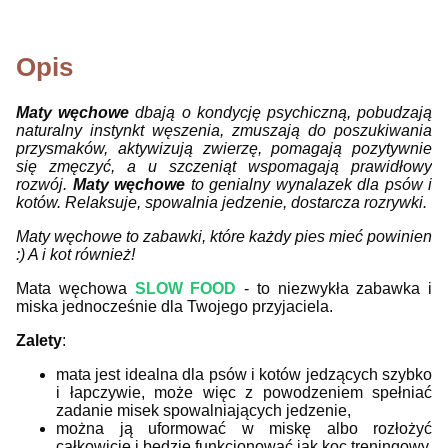
Opis
Maty węchowe
dbają o kondycję psychiczną, pobudzają
naturalny instynkt węszenia, zmuszają do poszukiwania
przysmaków, aktywizują zwierzę, pomagają pozytywnie
się zmęczyć, a u szczeniąt wspomagają prawidłowy
rozwój.
Maty węchowe
to genialny wynalazek dla psów i
kotów. Relaksuje, spowalnia jedzenie, dostarcza rozrywki.
Maty węchowe to zabawki, które każdy pies mieć powinien
:) A i kot również!
Mata węchowa
SLOW FOOD
- to niezwykła zabawka i
miska jednocześnie dla Twojego przyjaciela.
Zalety
:
mata jest idealna dla psów i kotów jedzących szybko
i łapczywie, może więc z powodzeniem spełniać
zadanie misek spowalniających jedzenie,
można ją uformować w miskę albo rozłożyć
całkowicie i będzie funkcjonować jak koc treningowy,