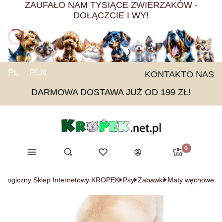
ZAUFAŁO NAM TYSIĄCE ZWIERZAKÓW -
DOŁĄCZCIE I WY!
PL
PLN
KONTAKT
O NAS
DARMOWA DOSTAWA JUŻ OD 199 ZŁ!
Produkty w ko
Menu
Otwórz wyszukiwarkę
Ulubione
Szukaj
Koszyk
Zaloguj się
oologiczny Sklep Internetowy KROPEK
Psy
Zabawki
Maty węchowe