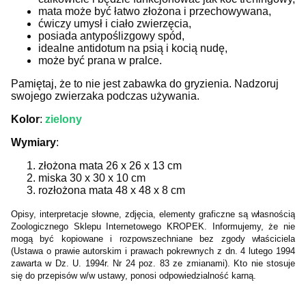
mata może być łatwo złożona i przechowywana,
ćwiczy umysł i ciało zwierzęcia,
posiada antypoślizgowy spód,
idealne antidotum na psią i kocią nudę,
może być prana w pralce.
Pamiętaj, że to nie jest zabawka do gryzienia. Nadzoruj
swojego zwierzaka podczas używania.
Kolor
:
zielony
Wymiary
:
złożona mata 26 x 26 x 13 cm
miska 30 x 30 x 10 cm
rozłożona mata 48 x 48 x 8 cm
Opisy, interpretacje słowne, zdjęcia, elementy graficzne są własnością
Zoologicznego Sklepu Internetowego KROPEK. Informujemy, że nie
mogą być kopiowane i rozpowszechniane bez zgody właściciela
(Ustawa o prawie autorskim i prawach pokrewnych z dn. 4 lutego 1994
zawarta w Dz. U. 1994r. Nr 24 poz. 83 ze zmianami). Kto nie stosuje
się do przepisów w/w ustawy, ponosi odpowiedzialność karną.