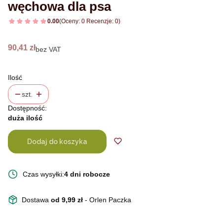
węchowa dla psa
0.00
(Oceny: 0 Recenzje: 0)
Cena
90,41 zł
bez VAT
Ilość
szt.
Dostępność:
duża ilość
Dodaj do koszyka
Czas wysyłki:
4 dni robocze
Dostawa
od 9,99 zł
- Orlen Paczka