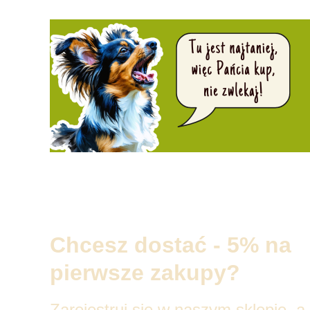
Chcesz dostać - 5% na
pierwsze zakupy?
Zarejestruj się w naszym sklepie, a