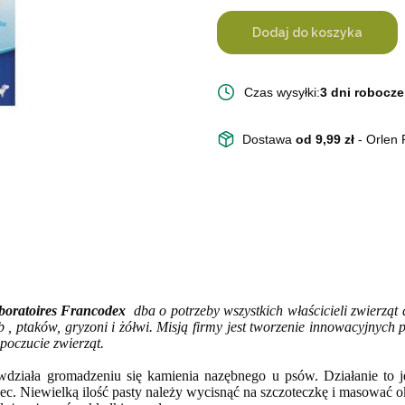
Dodaj do koszyka
Czas wysyłki:
3 dni robocze
Dostawa
od 9,99 zł
- Orlen
boratoires Francodex
dba o potrzeby wszystkich właścicieli zwierząt
 , ptaków, gryzoni i żółwi. Misją firmy jest tworzenie innowacyjnych
opoczucie zwierząt.
wdziała gromadzeniu
się
kamienia nazębnego u psów.
Działanie to j
ec. Niewielką ilość pasty należy wycisnąć na szczoteczkę i masować
o