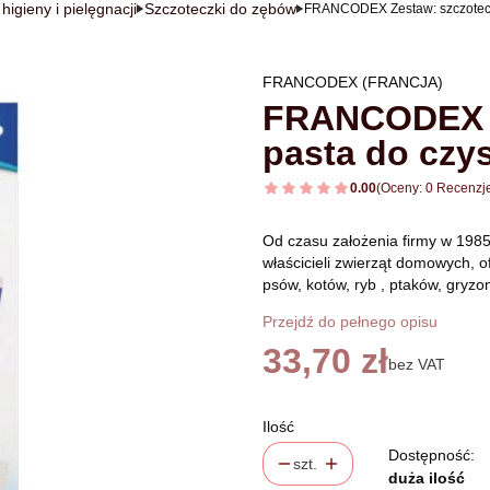
higieny i pielęgnacji
Szczoteczki do zębów
FRANCODEX Zestaw: szczotecz
FRANCODEX (FRANCJA)
FRANCODEX Z
pasta do czy
0.00
(Oceny: 0 Recenzje
Od czasu założenia firmy w 1985
właścicieli zwierząt domowych, o
psów, kotów, ryb , ptaków, gryzoni
Przejdź do pełnego opisu
Cena
33,70 zł
bez VAT
Ilość
Dostępność:
szt.
duża ilość