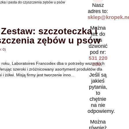
ka i pasta do czyszczenia zębów u psów
Nasz
adres to:
sklep@kropek.ne
Można
estaw: szczoteczka i
też do
szczenia zębów u psów
nas
dzwonić
: 0)
pod nr:
531 220
 roku, Laboratoires Francodex dba o potrzeby wszystkich
030
.
ferując szeroki i zróżnicowany asortyment produktów dla
Jeśli są
 i żółwi. Misją firmy jest tworzenie inno...
jakieś
pytania,
to
chętnie
na nie
odpowiemy.
Można
również