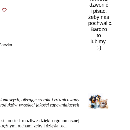
dzwonić
i pisać,
żeby nas
pochwalić.
Bardzo
to
lubimy.
 Paczka
;-)
 domowych, oferując szeroki i zróżnicowany
 produktów wysokiej jakości zapewniających
est proste
i możliwe dzięki ergonomicznej
krężnymi ruchami
zęby i dziąsła psa.