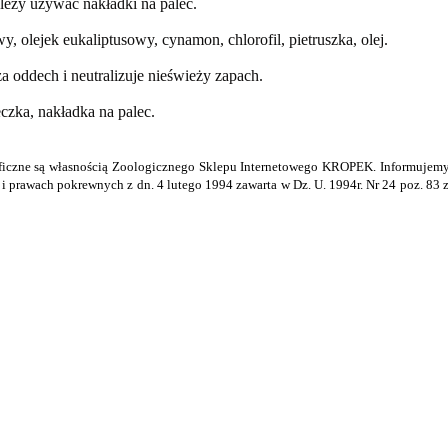
leży używać nakładki na palec.
y, olejek eukaliptusowy, cynamon, chlorofil, pietruszka, olej.
ża oddech
i neutralizuje nieświeży zapach.
czka, nakładka na palec.
 graficzne są własnością Zoologicznego Sklepu Internetowego KROPEK. Informujem
 i prawach pokrewnych z dn. 4 lutego 1994 zawarta w Dz. U. 1994r. Nr 24 poz. 83 z