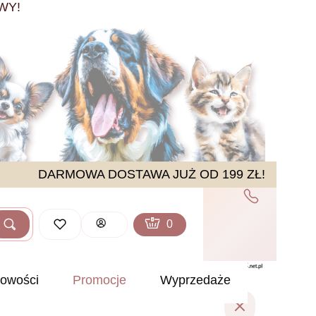
WY!
DARMOWA DOSTAWA JUŻ OD 199 ZŁ!
Produkty w koszyku: 0. Zobacz sz
Koszyk
Zaloguj się
Szukaj
ść
owości
Promocje
Wyprzedaże