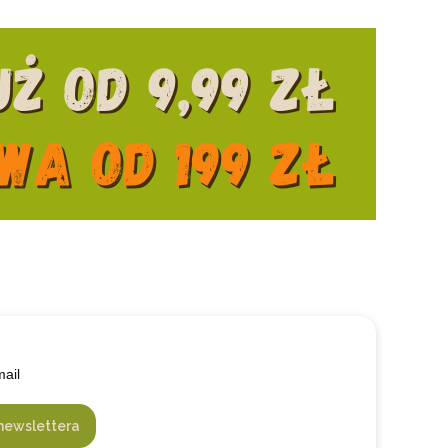
mail
newslettera