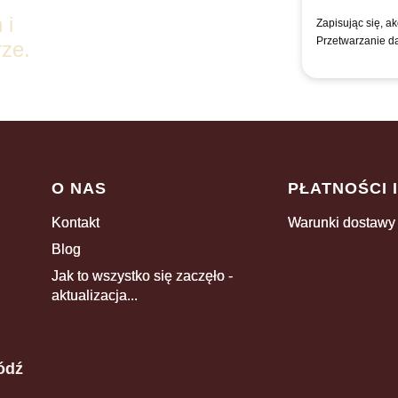
 i
Zapisując się, a
Przetwarzanie d
ze.
Linki w stopce
O NAS
PŁATNOŚCI 
Kontakt
Warunki dostawy
Blog
Jak to wszystko się zaczęło -
aktualizacja...
ódź