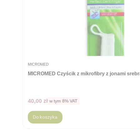
PRODUCENT
MICROMED
MICROMED Czyścik z mikrofibry z jonami srebra
Cena brutto
40,00 zł
w tym %s VAT
w tym
8%
VAT
Do koszyka