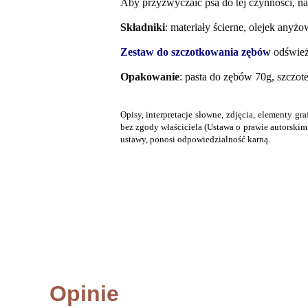
Aby przyzwyczaić psa do tej czynności, na
Składniki
: materiały
ścierne, olejek anyżow
Zestaw do szczotkowania zębów
odświe
Opakowanie
: pasta do zębów 70g, szczote
Opisy, interpretacje słowne, zdjęcia, elementy
bez zgody właściciela (Ustawa o prawie autorskim
ustawy, ponosi odpowiedzialność karną.
Opinie