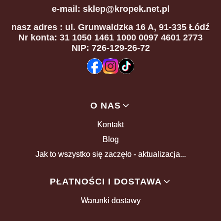
e-mail: sklep@kropek.net.pl
nasz adres
: ul. Grunwaldzka 16 A, 91-335 Łódź
Nr konta: 31 1050 1461 1000 0097 4601 2773
NIP: 726-129-26-72
Linki w stopce
O NAS
Kontakt
Blog
Jak to wszystko się zaczęło - aktualizacja...
PŁATNOŚCI I DOSTAWA
Warunki dostawy