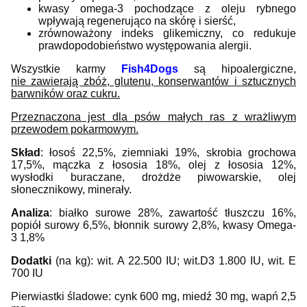
kwasy omega-3 pochodzące z oleju rybnego
wpływają regenerująco na skórę i sierść,
zrównoważony indeks glikemiczny, co redukuje
prawdopodobieństwo występowania alergii.
Wszystkie
karmy
Fish4Dogs
są hipoalergiczne,
nie zawierają zbóż, glutenu, konserwantów i sztucznych
barwników oraz cukru.
Przeznaczona jest dla psów małych ras z wrażliwym
przewodem pokarmowym.
Skład
: łosoś 22,5%, ziemniaki 19%, skrobia grochowa
17,5%, mączka z łososia 18%, olej z łososia 12%,
wysłodki buraczane, drożdże piwowarskie, olej
słonecznikowy, minerały.
Analiza
: białko surowe 28%, zawartość tłuszczu 16%,
popiół surowy 6,5%, błonnik surowy 2,8%, kwasy Omega-
3 1,8%
Dodatki
(na kg): wit. A 22.500 IU; wit.D3 1.800 IU, wit. E
700 IU
Pierwiastki śladowe: cynk 600 mg, miedź 30 mg, wapń 2,5