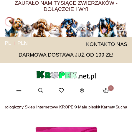
ZAUFAŁO NAM TYSIĄCE ZWIERZAKÓW -
DOŁĄCZCIE I WY!
PL
PLN
KONTAKT
O NAS
DARMOWA DOSTAWA JUŻ OD 199 ZŁ!
Produkty w ko
Menu
Otwórz wyszukiwarkę
Ulubione
Szukaj
Koszyk
Zaloguj się
Zoologiczny Sklep Internetowy KROPEK
Małe pieski
Karma
Sucha