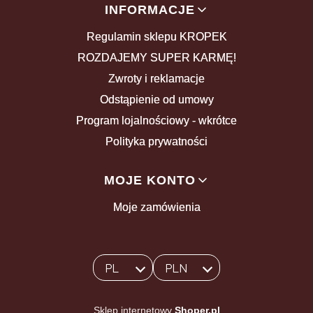
INFORMACJE
Regulamin sklepu KROPEK
ROZDAJEMY SUPER KARMĘ!
Zwroty i reklamacje
Odstąpienie od umowy
Program lojalnościowy - wkrótce
Polityka prywatności
MOJE KONTO
Moje zamówienia
PL
PLN
Wybrany język:
polski
Wybrana waluta:
Sklep internetowy
Shoper.pl