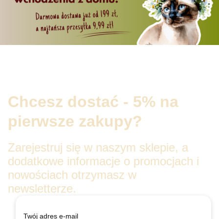
Chcesz dostać - 5% na
pierwsze zakupy?
Zarejestruj się w naszym sklepie, a
dodatkowe informacje o promocjach i
nowościach otrzymasz w
newsletterze.
Twój adres e-mail