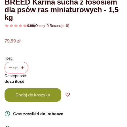
BREED Karma sucha z łososiem
dla psów ras miniaturowych - 1,5
kg
0.00
(Oceny: 0 Recenzje: 0)
Cena
79,99 zł
Ilość
szt.
Dostępność:
duża ilość
Dodaj do koszyka
Czas wysyłki:
4 dni robocze