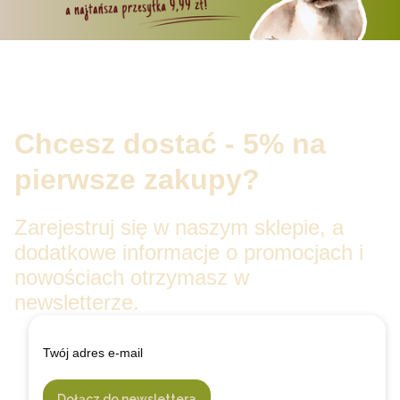
Chcesz dostać - 5% na
pierwsze zakupy?
Zarejestruj się w naszym sklepie, a
dodatkowe informacje o promocjach i
nowościach otrzymasz w
newsletterze.
Twój adres e-mail
Dołącz do newslettera