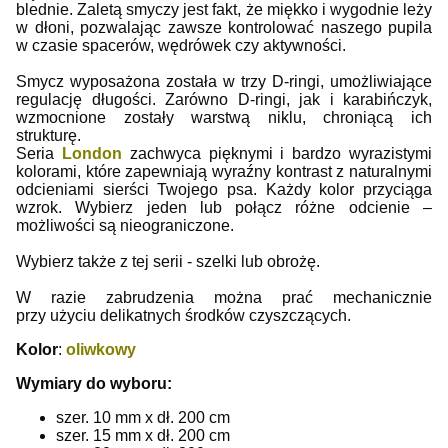
blednie. Zaletą smyczy jest fakt, że miękko i wygodnie leży
w dłoni, pozwalając zawsze kontrolować naszego pupila
w czasie spacerów, wędrówek czy aktywności.
Smycz wyposażona została w trzy D-ringi, umożliwiające
regulację długości. Zarówno D-ringi, jak i karabińczyk,
wzmocnione zostały warstwą niklu, chroniącą ich
strukturę.
Seria
London
zachwyca pięknymi i bardzo wyrazistymi
kolorami, które zapewniają wyraźny kontrast z naturalnymi
odcieniami sierści Twojego psa.
Każdy kolor przyciąga
wzrok. Wybierz jeden lub połącz różne odcienie –
możliwości są nieograniczone.
Wybierz także z tej serii - szelki lub obrożę.
W razie zabrudzenia można prać mechanicznie
przy użyciu delikatnych środków czyszczących.
Kolor
:
oliwkowy
Wymiary do wyboru:
szer. 10 mm x dł. 200 cm
szer. 15 mm x dł. 200 cm