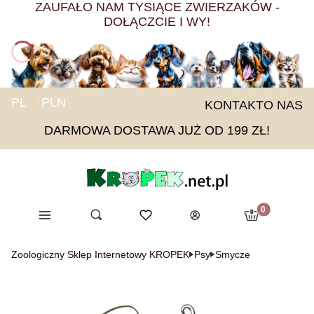
ZAUFAŁO NAM TYSIĄCE ZWIERZAKÓW -
DOŁĄCZCIE I WY!
PL
PLN
KONTAKT
O NAS
DARMOWA DOSTAWA JUŻ OD 199 ZŁ!
Produkty w ko
Menu
Otwórz wyszukiwarkę
Ulubione
Szukaj
Koszyk
Zaloguj się
Zoologiczny Sklep Internetowy KROPEK
Psy
Smycze