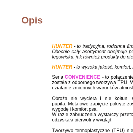
Opis
HUNTER
- to tradycyjna, rodzinna f
Obecnie cały asortyment obejmuje p
legowiska, jak również produkty do pie
HUNTER
-
to w
y
soka jakość, komfort,
Seria
CONVENIENCE
-
to
połączeni
została z odpornego tworzywa TPU. W
działanie zmiennych warunków atmos
Obroża nie wyciera i nie kołtuni
pupila. Metalowe zapięcie pokryte z
wygodę i komfort psa.
W razie zabrudzenia wystarczy przet
odzyskała pierwotny wygląd.
Tworzywo termoplastyczne (TPU) nie