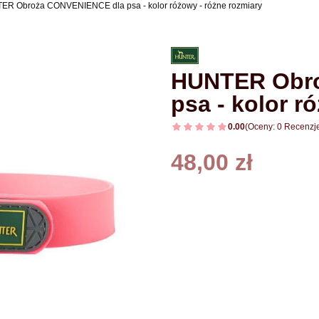
R Obroża CONVENIENCE dla psa - kolor różowy - różne rozmiary
HUNTER Obr
psa - kolor r
0.00
(Oceny: 0 Recenzje
Cena
48,00 zł
Wybierz wariant produktu:
Poszczególne warianty mogą róż
*
wybierz rozmiar
rozmiar 35 cm
rozmiar 40 cm
(+5,00 zł)