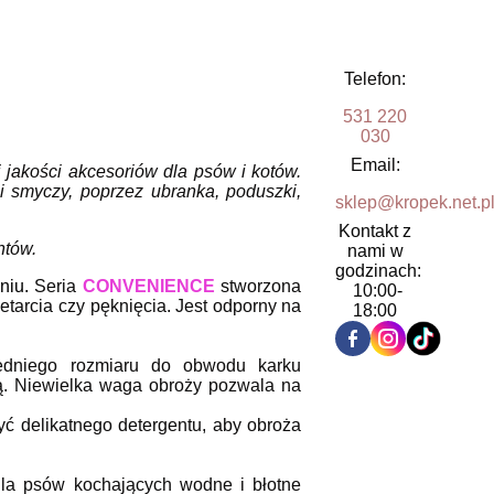
Telefon:
531 220
030
Email:
ej jakości akcesoriów dla psów i kotów.
 smyczy, poprzez ubranka, poduszki,
sklep@kropek.net.p
Kontakt z
entów.
nami w
godzinach:
niu.
Seria
CONVENIENCE
stworzona
10:00-
arcia czy pęknięcia. Jest odporny na
18:00
iedniego rozmiaru do obwodu karku
ją. Niewielka waga obroży pozwala na
ć delikatnego detergentu, aby obroża
dla psów kochających wodne i błotne