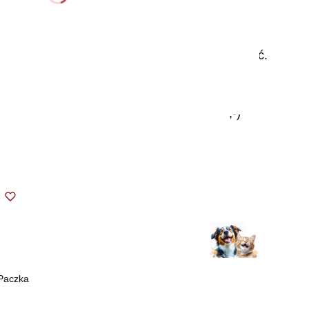
dzwonić
i pisać,
żeby nas
pochwalić.
Bardzo
to
lubimy.
;-)
 Paczka