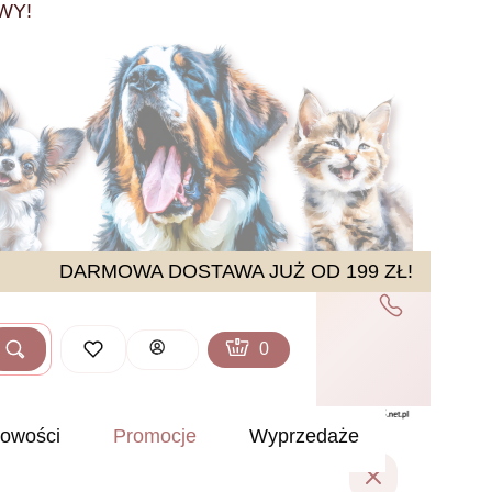
WY!
DARMOWA DOSTAWA JUŻ OD 199 ZŁ!
Produkty w koszyku: 0. Zobacz sz
Koszyk
Zaloguj się
Szukaj
ść
owości
Promocje
Wyprzedaże