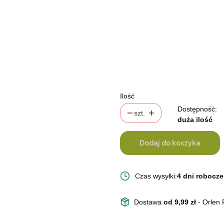
rozmiar 45cm
(+10,00 zł)
rozmiar 50 cm
(+15,00 zł)
rozmiar 55 cm
(+20,00 zł)
rozmiar 60 cm
(+24,00 zł)
rozmiar 65 cm
(+29,00 zł)
Ilość
Dostępność:
szt.
duża ilość
Dodaj do koszyka
Czas wysyłki:
4 dni robocze
Dostawa
od 9,99 zł
- Orlen