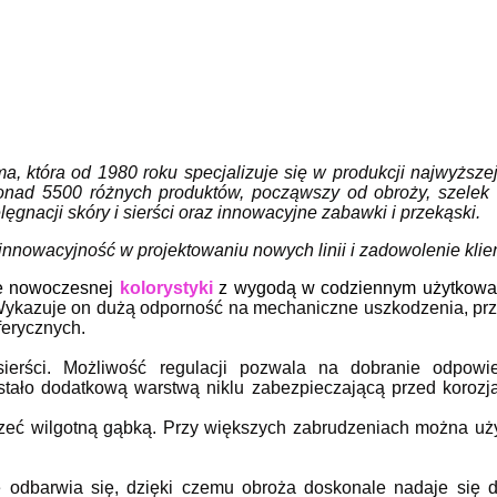
irma, która od 1980 roku specjalizuje się w produkcji najwyższ
onad 5500 różnych produktów, począwszy od obroży, szelek i
lęgnacji skóry i sierści oraz innowacyjne zabawki i przekąski.
 innowacyjność w projektowaniu nowych linii i zadowolenie kli
e nowoczesnej
kolorystyki
z wygodą w codziennym użytkowa
ykazuje on dużą odporność na mechaniczne uszkodzenia, przet
ferycznych.
 sierści. Możliwość regulacji pozwala na dobranie odpow
ostało dodatkową warstwą niklu zabezpieczającą przed koroz
rzeć wilgotną gąbką. Przy większych zabrudzeniach można uży
 odbarwia się, dzięki czemu obroża doskonale nadaje się 