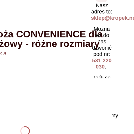
Nasz
adres to:
sklep@kropek.ne
Można
oża CONVENIENCE dla
też do
óżowy - różne rozmiary
nas
dzwonić
pod nr:
: 0)
531 220
030
.
Jeśli są
jakieś
pytania,
nić się ceną
to
chętnie
na nie
odpowiemy.
Można
również