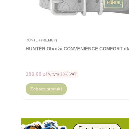
PRODUCENT
HUNTER (NIEMCY)
HUNTER Obroża CONVENIENCE COMFORT dla p
Cena brutto
106,00 zł
w tym %s VAT
w tym
23%
VAT
Zobacz produkt