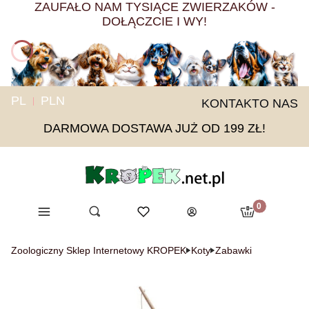
ZAUFAŁO NAM TYSIĄCE ZWIERZAKÓW -
DOŁĄCZCIE I WY!
PL
PLN
KONTAKT
O NAS
DARMOWA DOSTAWA JUŻ OD 199 ZŁ!
Produkty w ko
Menu
Otwórz wyszukiwarkę
Ulubione
Szukaj
Koszyk
Zaloguj się
Zoologiczny Sklep Internetowy KROPEK
Koty
Zabawki