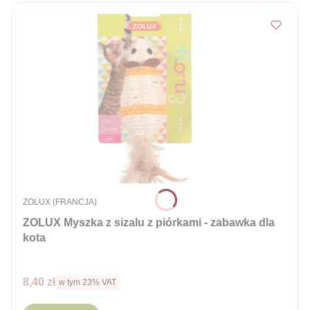
PRODUCENT
ZOLUX (FRANCJA)
ZOLUX Myszka z sizalu z piórkami - zabawka dla
kota
Cena brutto
8,40 zł
w tym %s VAT
w tym
23%
VAT