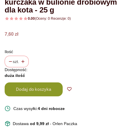
kurczaka w bulionie drobiowym
dla kota - 25 g
0.00
(Oceny: 0 Recenzje: 0)
Cena
7,60 zł
Ilość
szt.
Dostępność:
duża ilość
Dodaj do koszyka
Czas wysyłki:
4 dni robocze
Dostawa
od 9,99 zł
- Orlen Paczka