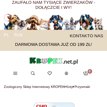
ZAUFAŁO NAM TYSIĄCE ZWIERZAKÓW -
DOŁĄCZCIE I WY!
PL
PLN
KONTAKT
O NAS
DARMOWA DOSTAWA JUŻ OD 199 ZŁ!
Produkty w ko
Menu
Otwórz wyszukiwarkę
Ulubione
Szukaj
Koszyk
Zaloguj się
Zoologiczny Sklep Internetowy KROPEK
Koty
Przysmaki