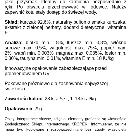
jako
przysmak. Idealny do karmienia bezpośrednio z
ręki. Po otwarciu przechowywać w lodówce. Należy
zapewnić kotu stały dostęp do świeżej wody.
Skład:
kurczak 92,6%, naturalny bulion o smaku kurczaka,
ekstrakt z zielonej herbaty, dodatki dietetyczne: witamina
E.
Analiza:
białko min. 18%, tłuszcz min. 0,8%, włókno
surowe max. 0,5%, wilgotność max. 75%, popiół max.
2%, wapń min. 0,003%, magnez max. 0,035%, fosfor min.
0,30%, tauryna min. 0,01%, witamina E min. 18 IU/kg
Innowacyjne opakowanie zabezpieczające przed
promieniowaniem UV.
Pakowane próżniowo dla zachowania najwyższej
świeżości.
Zawartość kalorii
: 28 kcal/szt., 1118 kcal/kg
Opakowanie
: 25 g
Opisy, interpretacje słowne, zdjęcia, elementy graficzne są własnością
Zoologicznego Sklepu Internetowego KROPEK. Informujemy, że nie
mogą być kopiowane i rozpowszechniane bez zgody właściciela