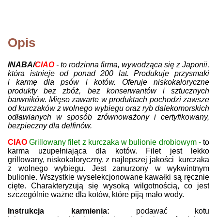
Opis
INABA/
CIAO
- to rodzinna firma, wywodząca się z Japonii,
która istnieje od ponad 200 lat. Produkuje przysmaki
i karmę dla psów i kotów. Oferuje niskokaloryczne
produkty bez zbóż, bez konserwantów i sztucznych
barwników. Mięso zawarte w produktach pochodzi zawsze
od kurczaków z wolnego wybiegu oraz ryb dalekomorskich
odławianych w sposób zrównoważony i certyfikowany,
bezpieczny dla delfinów.
CIAO
Grillowany filet z kurczaka w bulionie drobiowym -
to
karma uzupełniająca dla kotów. Filet jest lekko
grillowany, niskokaloryczny, z najlepszej jakości kurczaka
z wolnego wybiegu. Jest zanurzony w wykwintnym
bulionie. Wszystkie wyselekcjonowane kawałki są ręcznie
cięte. Charakteryzują się wysoką wilgotnością, co jest
szczególnie ważne dla kotów, które piją mało wody.
Instrukcja karmienia:
podawać kotu