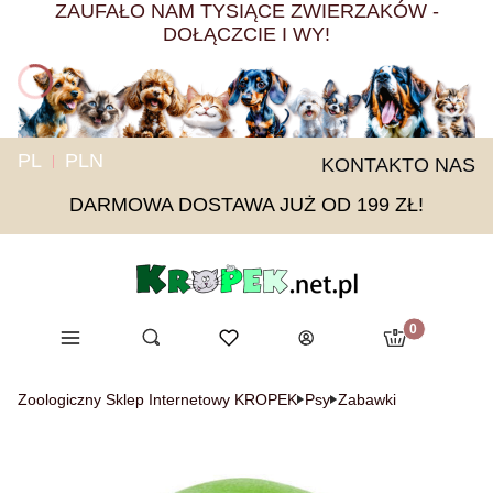
ZAUFAŁO NAM TYSIĄCE ZWIERZAKÓW -
DOŁĄCZCIE I WY!
PL
PLN
KONTAKT
O NAS
DARMOWA DOSTAWA JUŻ OD 199 ZŁ!
Produkty w ko
Menu
Otwórz wyszukiwarkę
Ulubione
Szukaj
Koszyk
Zaloguj się
Zoologiczny Sklep Internetowy KROPEK
Psy
Zabawki