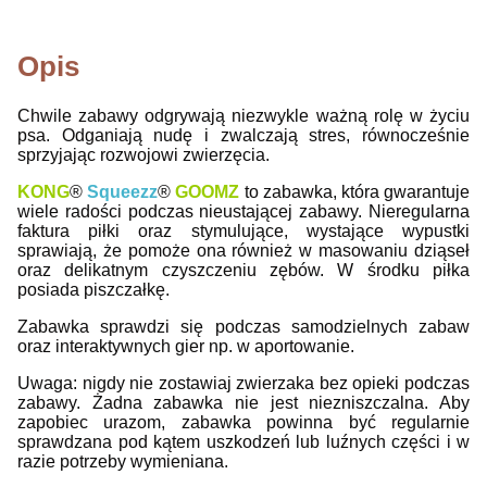
Opis
Chwile zabawy odgrywają niezwykle ważną rolę w życiu
psa. Odganiają nudę i zwalczają stres, równocześnie
sprzyjając rozwojowi zwierzęcia.
KONG
®
Squeezz
®
GOOMZ
to zabawka, która gwarantuje
wiele radości podczas nieustającej zabawy.
Nieregularna
faktura piłki oraz stymulujące, wystające wypustki
sprawiają, że pomoże ona również w masowaniu dziąseł
oraz delikatnym czyszczeniu zębów. W
środku piłka
posiada piszczałkę.
Zabawka sprawdzi się podczas samodzielnych zabaw
oraz interaktywnych gier np. w aportowanie.
Uwaga: nigdy nie zostawiaj zwierzaka bez opieki podczas
zabawy. Żadna zabawka nie jest niezniszczalna. Aby
zapobiec urazom, zabawka powinna być regularnie
sprawdzana pod kątem uszkodzeń lub luźnych części i w
razie potrzeby wymieniana.