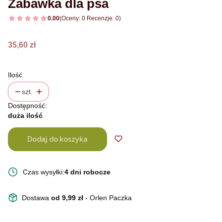
Zabawka dla psa
0.00
(Oceny: 0 Recenzje: 0)
Cena
35,60 zł
Ilość
szt.
Dostępność:
duża ilość
Dodaj do koszyka
Czas wysyłki:
4 dni robocze
Dostawa
od 9,99 zł
- Orlen Paczka