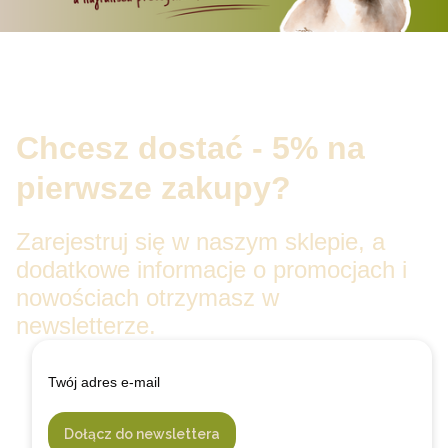
Chcesz dostać - 5% na
pierwsze zakupy?
Zarejestruj się w naszym sklepie, a
dodatkowe informacje o promocjach i
nowościach otrzymasz w
newsletterze.
Twój adres e-mail
Dołącz do newslettera