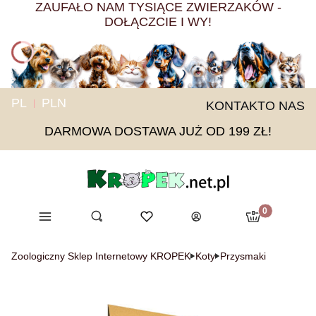
ZAUFAŁO NAM TYSIĄCE ZWIERZAKÓW -
DOŁĄCZCIE I WY!
PL
PLN
KONTAKT
O NAS
DARMOWA DOSTAWA JUŻ OD 199 ZŁ!
Produkty w ko
Menu
Otwórz wyszukiwarkę
Ulubione
Szukaj
Koszyk
Zaloguj się
Zoologiczny Sklep Internetowy KROPEK
Koty
Przysmaki