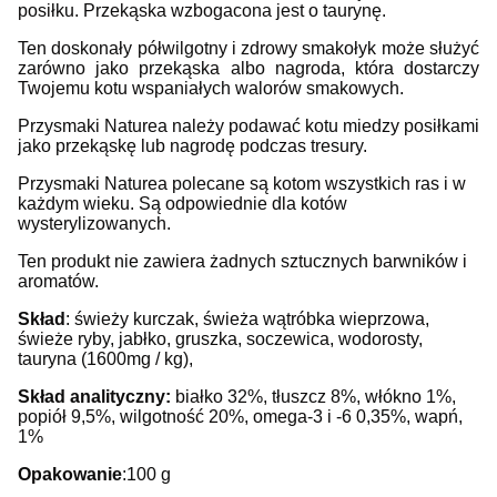
posiłku. Przekąska wzbogacona jest o taurynę.
Ten doskonały półwilgotny i zdrowy smakołyk może służyć
zarówno jako przekąska albo nagroda, która dostarczy
Twojemu kotu wspaniałych walorów smakowych.
Przysmaki Naturea należy podawać kotu miedzy posiłkami
jako przekąskę lub nagrodę podczas tresury.
Przysmaki Naturea polecane są kotom wszystkich ras i w
każdym wieku. Są odpowiednie dla kotów
wysterylizowanych.
Ten produkt nie zawiera żadnych sztucznych barwników i
aromatów.
Skład
: świeży kurczak, świeża wątróbka wieprzowa,
świeże ryby, jabłko, gruszka, soczewica, wodorosty,
tauryna (1600mg / kg),
Skład analityczny:
białko 32%, tłuszcz 8%, włókno 1%,
popiół 9,5%, wilgotność 20%, omega-3 i -6 0,35%, wapń,
1%
Opakowanie
:100 g