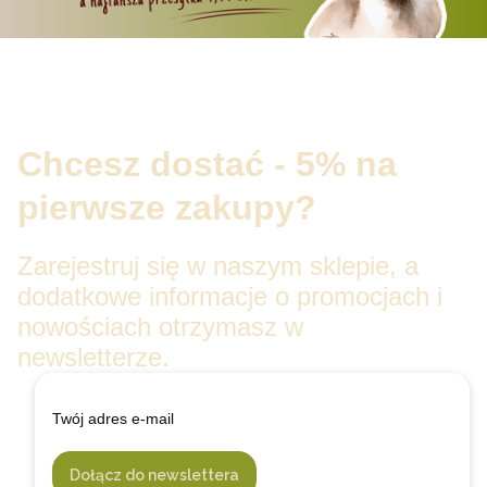
Chcesz dostać - 5% na
pierwsze zakupy?
Zarejestruj się w naszym sklepie, a
dodatkowe informacje o promocjach i
nowościach otrzymasz w
newsletterze.
Twój adres e-mail
Dołącz do newslettera