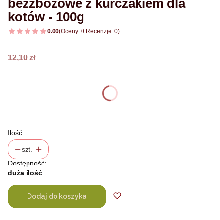
bezzbożowe z kurczakiem dla
kotów - 100g
0.00
(Oceny: 0 Recenzje: 0)
Cena
12,10 zł
Wybierz wariant produktu:
Poszczególne warianty mogą różnić się ceną
Ilość
szt.
Dostępność:
duża ilość
Dodaj do koszyka