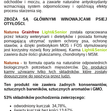
odchodów i moczu, a zawarte naturalne antyoksydanty
wzmacniają system odpornościowy i opóźniają efekty
procesu starzenia się.
ZBOŻA SĄ GŁÓWNYMI WINOWAJCAMI PSIEJ
OTYŁOŚCI.
Naturea
Grainfree
Light&Senio
r
została opracowana
przez lekarzy weterynarii i dietetyków i posiada formułę
pomagającą utrzymać system ochrony psa, ochronę
stawów, a dzięki prebiotykom MOS i FOS stymulowany
jest korzystny rozwój flory jelitowej. Karma
Light&Senior
zawiera duże ilości glukozaminy, chondroityny i MSM.
Naturea -
to formuła oparta na naturalnie odpowiednich
biologicznych potrzebach mięsożerców.
Do produkcji
karmy używamy tylko tych składników, które zostały
dopuszczone do spożycia przez ludzi.
Ten produkt nie zawiera żadnych konserwantów,
sztucznych barwników, sztucznych aromatów i GMO.
53% składników pochodzenia zwierzęcego:
odwodniony kurczak 34,78%,
świeży kurczak bez kości 13,67%