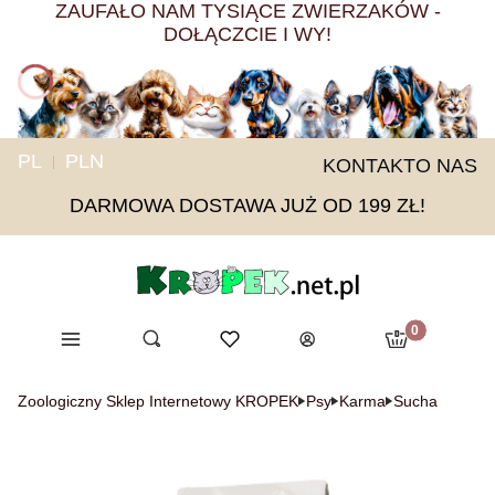
ZAUFAŁO NAM TYSIĄCE ZWIERZAKÓW -
DOŁĄCZCIE I WY!
PL
PLN
KONTAKT
O NAS
DARMOWA DOSTAWA JUŻ OD 199 ZŁ!
Produkty w ko
Menu
Otwórz wyszukiwarkę
Ulubione
Szukaj
Koszyk
Zaloguj się
Zoologiczny Sklep Internetowy KROPEK
Psy
Karma
Sucha