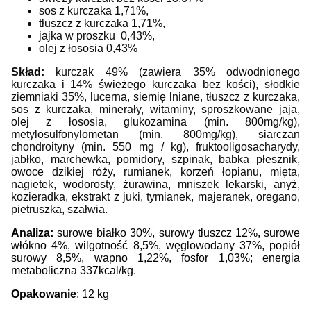
sos z kurczaka 1,71%,
tłuszcz z kurczaka 1,71%,
jajka w proszku 0,43%,
olej z łososia 0,43%
Skład:
kurczak 49% (zawiera 35% odwodnionego
kurczaka i 14% świeżego kurczaka bez kości), słodkie
ziemniaki 35%, lucerna, siemię lniane, tłuszcz z kurczaka,
sos z kurczaka, minerały, witaminy, sproszkowane jaja,
olej z łososia, glukozamina (min. 800mg/kg),
metylosulfonylometan (min. 800mg/kg), siarczan
chondroityny (min. 550 mg / kg), fruktooligosacharydy,
jabłko, marchewka, pomidory, szpinak, babka płesznik,
owoce dzikiej róży, rumianek, korzeń łopianu, mięta,
nagietek, wodorosty, żurawina, mniszek lekarski, anyż,
kozieradka, ekstrakt z juki, tymianek, majeranek, oregano,
pietruszka, szałwia.
Analiza:
surowe białko 30%, surowy tłuszcz 12%, surowe
włókno 4%, wilgotność 8,5%, węglowodany 37%, popiół
surowy 8,5%, wapno 1,22%, fosfor 1,03%; energia
metaboliczna 337kcal/kg.
Opakowanie
: 12 kg