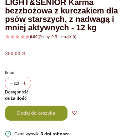
LIGHT&SENIOR Karma
bezzbożowa z kurczakiem dla
psów starszych, z nadwagą i
mniej aktywnych - 12 kg
0.00
(Oceny: 0 Recenzje: 0)
Cena
360,00 zł
Ilość
szt.
Dostępność:
duża ilość
Dodaj do koszyka
Czas wysyłki:
3 dni robocze