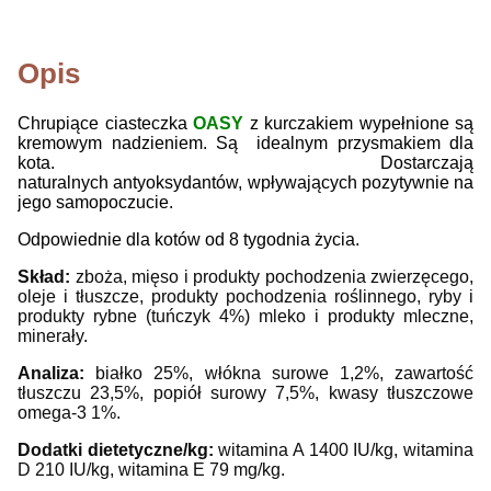
Opis
Chrupiące ciasteczka
OASY
z kurczakiem wypełnione są
kremowym nadzieniem. Są idealnym przysmakiem dla
kota. Dostarczają
naturalnych antyoksydantów, wpływających pozytywnie na
jego samopoczucie.
Odpowiednie dla kotów od 8 tygodnia życia.
Skład:
zboża, mięso i produkty pochodzenia zwierzęcego,
oleje i tłuszcze, produkty pochodzenia roślinnego, ryby i
produkty rybne (tuńczyk 4%) mleko i produkty mleczne,
minerały.
Analiza:
białko 25%, włókna surowe 1,2%, zawartość
tłuszczu 23,5%, popiół surowy 7,5%, kwasy tłuszczowe
omega-3 1%.
Dodatki dietetyczne/kg:
witamina A 1400 IU/kg, witamina
D 210 IU/kg, witamina E 79 mg/kg.