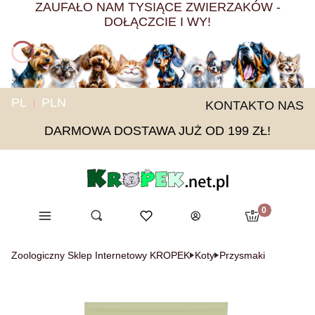
ZAUFAŁO NAM TYSIĄCE ZWIERZAKÓW -
DOŁĄCZCIE I WY!
PL
PLN
KONTAKT
O NAS
DARMOWA DOSTAWA JUŻ OD 199 ZŁ!
Produkty w ko
Menu
Otwórz wyszukiwarkę
Ulubione
Szukaj
Koszyk
Zaloguj się
Zoologiczny Sklep Internetowy KROPEK
Koty
Przysmaki