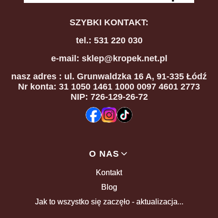
SZYBKI KONTAKT:
tel.: 531 220 030
e-mail: sklep@kropek.net.pl
nasz adres
: ul. Grunwaldzka 16 A, 91-335 Łódź
Nr konta: 31 1050 1461 1000 0097 4601 2773
NIP: 726-129-26-72
Linki w stopce
O NAS
Kontakt
Blog
Jak to wszystko się zaczęło - aktualizacja...