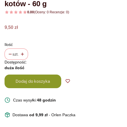
kotów - 60 g
0.00
(Oceny: 0 Recenzje: 0)
Cena
9,50 zł
Ilość
szt.
Dostępność:
duża ilość
Dodaj do koszyka
Czas wysyłki:
48 godzin
Dostawa
od 9,99 zł
- Orlen Paczka