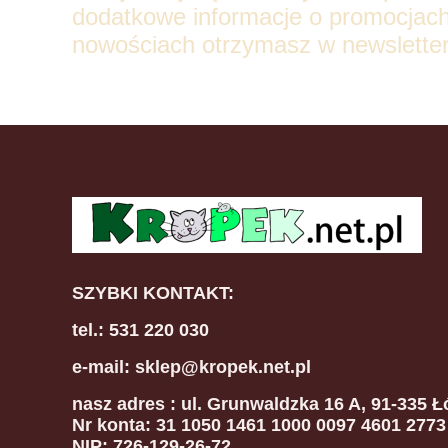
dodatkowe informacje o promocjach
nowościach otrzymasz w newsletter
SZYBKI KONTAKT:
tel.: 531 220 030
e-mail: sklep@kropek.net.pl
nasz adres
: ul. Grunwaldzka 16 A, 91-335 Ł
Nr konta: 31 1050 1461 1000 0097 4601 2773
NIP: 726-129-26-72