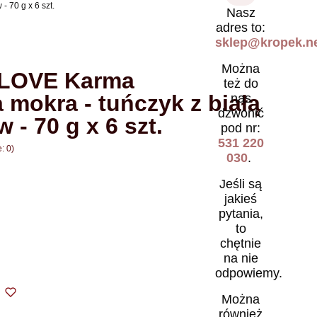
 70 g x 6 szt.
Nasz
adres to:
sklep@kropek.ne
Można
LOVE Karma
też do
 mokra - tuńczyk z białą
nas
dzwonić
 - 70 g x 6 szt.
pod nr:
531 220
: 0)
030
.
Jeśli są
jakieś
pytania,
to
chętnie
na nie
odpowiemy.
Można
również