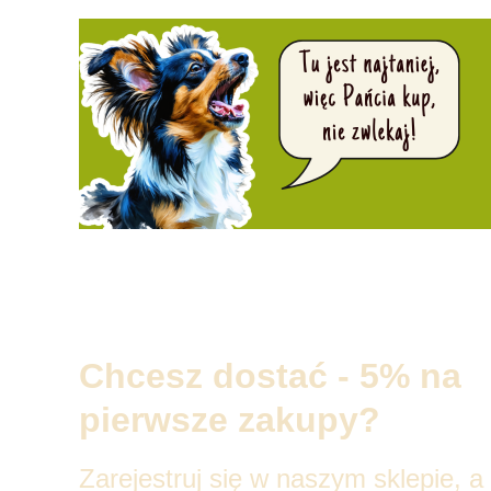
Chcesz dostać - 5% na
pierwsze zakupy?
Zarejestruj się w naszym sklepie, a