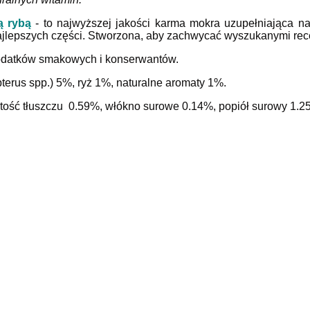
ą rybą
-
to najwyższej jakości karma mokra uzupełniająca n
najlepszych części. Stworzona, aby zachwycać wyszukanymi rece
odatków smakowych i konserwantów.
terus spp.) 5%, ryż 1%, naturalne aromaty 1%.
tość tłuszczu 0.59%, włókno surowe 0.14%, popiół surowy 1.2