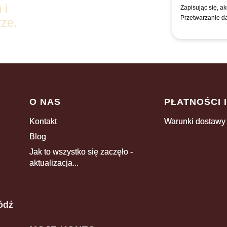
 i
Zapisując się, a
Przetwarzanie d
ze.
Linki w stopce
O NAS
PŁATNOŚCI 
Kontakt
Warunki dostawy
Blog
Jak to wszystko się zaczęło -
aktualizacja...
ódź