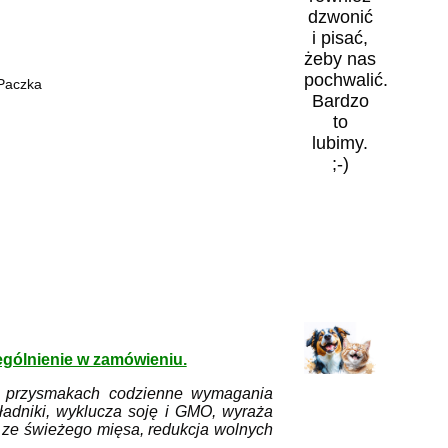
dzwonić
i pisać,
żeby nas
pochwalić.
 Paczka
Bardzo
to
lubimy.
;-)
gólnienie w zamówieniu.
i przysmakach codzienne wymagania
ładniki, wyklucza soję i GMO, wyraża
 ze świeżego mięsa, redukcja wolnych