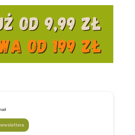
mail
newslettera