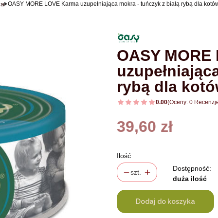
ra
OASY MORE LOVE Karma uzupełniająca mokra - tuńczyk z białą rybą dla kotów -
OASY MORE 
uzupełniająca
rybą dla kotów
0.00
(Oceny: 0 Recenzje
Cena
39,60 zł
Ilość
Dostępność:
szt.
duża ilość
Dodaj do koszyka