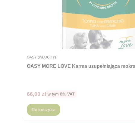
PRODUCENT
OASY (WŁOCHY)
OASY MORE LOVE Karma uzupełniająca mokra - t
Cena brutto
66,00 zł
w tym %s VAT
w tym
8%
VAT
Do koszyka