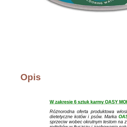
Opis
W zakresie 6 sztuk karmy OASY 
Różnorodna oferta produktowa włos
dietetyczne kotów i psów. Marka
OA
sprzeciw wobec okrutnym testom na z
rodników w tłuszczu i zachowanie nat