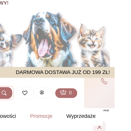
WY!
DARMOWA DOSTAWA JUŻ OD 199 ZŁ!
Produkty w koszyku: 0. Zobacz sz
Koszyk
Zaloguj się
Szukaj
ść
owości
Promocje
Wyprzedaże