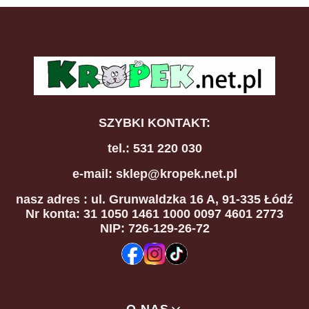
SZYBKI KONTAKT:
tel.: 531 220 030
e-mail: sklep@kropek.net.pl
nasz adres
: ul. Grunwaldzka 16 A, 91-335 Łódź
Nr konta: 31 1050 1461 1000 0097 4601 2773
NIP: 726-129-26-72
Linki w stopce