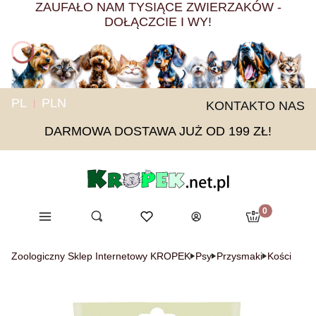
ZAUFAŁO NAM TYSIĄCE ZWIERZAKÓW -
DOŁĄCZCIE I WY!
PL
PLN
KONTAKT
O NAS
DARMOWA DOSTAWA JUŻ OD 199 ZŁ!
Produkty w ko
Menu
Otwórz wyszukiwarkę
Ulubione
Szukaj
Koszyk
Zaloguj się
Zoologiczny Sklep Internetowy KROPEK
Psy
Przysmaki
Kości