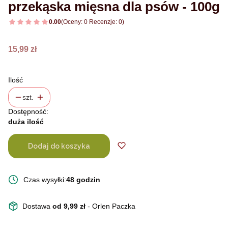
przekąska mięsna dla psów - 100g
0.00
(Oceny: 0 Recenzje: 0)
Cena
15,99 zł
Ilość
szt.
Dostępność:
duża ilość
Dodaj do koszyka
Czas wysyłki:
48 godzin
Dostawa
od 9,99 zł
- Orlen Paczka