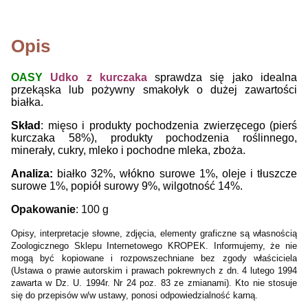
Opis
OASY
Udko z kurczaka
sprawdza się jako idealna
przekąska lub pożywny smakołyk o dużej zawartości
białka.
Skład
: mięso i produkty pochodzenia zwierzęcego (pierś
kurczaka 58%), produkty pochodzenia roślinnego,
minerały, cukry, mleko i pochodne mleka, zboża.
Analiza:
białko 32%, włókno surowe 1%, oleje i tłuszcze
surowe 1%, popiół surowy 9%, wilgotność 14%.
Opakowanie
: 100 g
Opisy, interpretacje słowne, zdjęcia, elementy graficzne są własnością
Zoologicznego Sklepu Internetowego KROPEK. Informujemy, że nie
mogą być kopiowane i rozpowszechniane bez zgody właściciela
(Ustawa o prawie autorskim i prawach pokrewnych z dn. 4 lutego 1994
zawarta w Dz. U. 1994r. Nr 24 poz. 83 ze zmianami). Kto nie stosuje
się do przepisów w/w ustawy, ponosi odpowiedzialność karną.