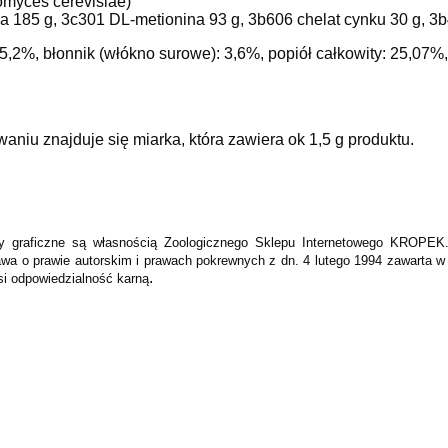
omyces cerevisiae)
na 185 g, 3c301 DL-metionina 93 g, 3b606 chelat cynku 30 g, 3b
 35,2%, błonnik (włókno surowe): 3,6%, popiół całkowity: 25,07%
iu znajduje się miarka, która zawiera ok 1,5 g produktu.
enty graficzne są własnością Zoologicznego Sklepu Internetowego KROPE
wa o prawie autorskim i prawach pokrewnych z dn. 4 lutego 1994 zawarta w 
.
si odpowiedzialność karną