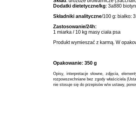
Skład
: drożdże browarnicze (Sacchar
Dodatki dietetyczne/kg
: 3a880 bioty
Składniki analityczne
/100 g: białko:
Zastosowanie/24h:
1 miarka / 10 kg masy ciała psa
Produkt wymieszać z karmą. W opakowan
Opakowanie: 350 g
Opisy, interpretacje słowne, zdjęcia, elem
rozpowszechniane bez zgody właściciela (Usta
nie stosuje się do przepisów w/w ustawy, pono