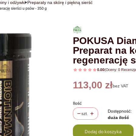
iny i odżywki
Preparaty na skórę i piękną sierść
cję sierści u psów - 350 g
POKUSA Diam
Preparat na 
regenerację s
0.00
(Oceny: 0 Recenzje
Cena
113,00 zł
bez VAT
Ilość
Dostępność:
szt.
duża ilość
Dodaj do koszyka