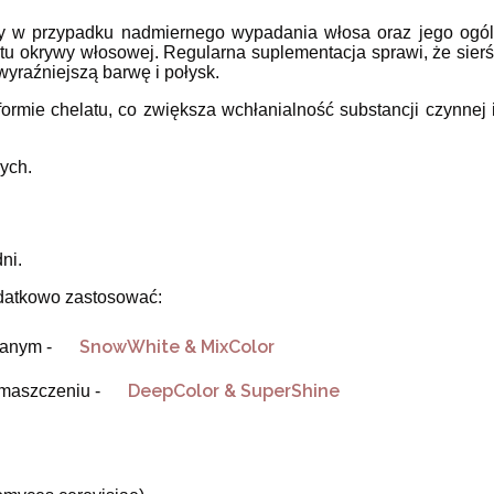
y w przypadku nadmiernego wypadania włosa oraz jego ogóln
tu okrywy włosowej. Regularna suplementacja sprawi, że sierść
wyraźniejszą barwę i połysk.
formie chelatu, co zwiększa wchłanialność substancji czynnej 
wych.
ni.
odatkowo zastosować:
SnowWhite & MixColor
zanym -
DeepColor & SuperShine
umaszczeniu -