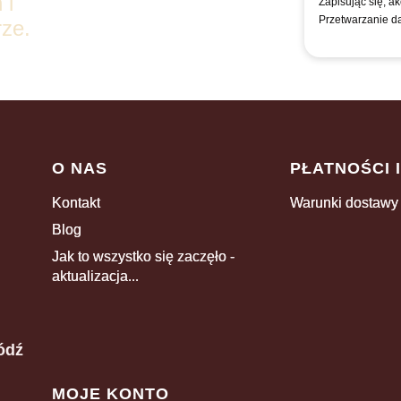
 i
Zapisując się, a
Przetwarzanie d
ze.
Linki w stopce
O NAS
PŁATNOŚCI 
Kontakt
Warunki dostawy
Blog
Jak to wszystko się zaczęło -
aktualizacja...
ódź
MOJE KONTO