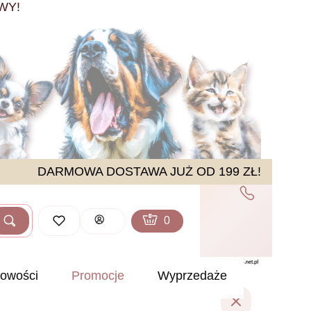
WY!
DARMOWA DOSTAWA JUŻ OD 199 ZŁ!
Produkty w koszyku: 0. Zobacz sz
Koszyk
Zaloguj się
Szukaj
ść
owości
Promocje
Wyprzedaże