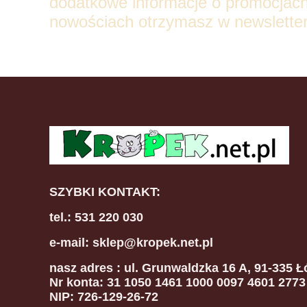
dodatkowe informacje o promocjach
nowościach otrzymasz w newsletter
SZYBKI KONTAKT:
tel.: 531 220 030
e-mail: sklep@kropek.net.pl
nasz adres
: ul. Grunwaldzka 16 A, 91-335 Ł
Nr konta: 31 1050 1461 1000 0097 4601 2773
NIP: 726-129-26-72