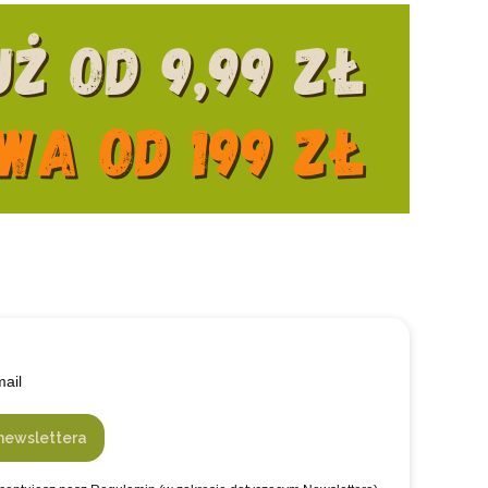
mail
newslettera