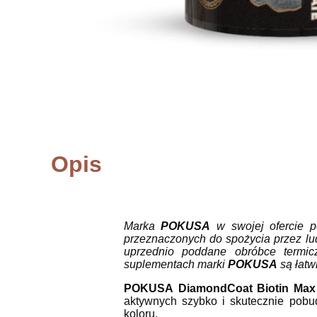
Opis
Marka
POKUSA
w swojej ofercie 
przeznaczonych do spożycia przez lu
uprzednio poddane obróbce termic
suplementach marki
POKUSA
są łatw
POKUSA
DiamondCoat Biotin Ma
aktywnych szybko i skutecznie pobud
koloru.