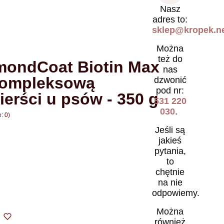
Nasz
adres to:
sklep@kropek.ne
Można
też do
ondCoat Biotin Max
nas
kompleksową
dzwonić
pod nr:
ierści u psów - 350 g
531 220
030
.
: 0)
Jeśli są
jakieś
pytania,
to
chętnie
na nie
odpowiemy.
Można
również