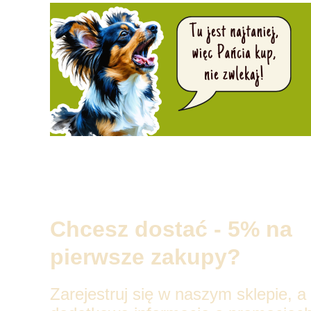
Chcesz dostać - 5% na
pierwsze zakupy?
Zarejestruj się w naszym sklepie, a