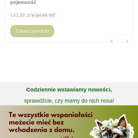
pojemność
Cena brutto
143,00 zł
w tym %s VAT
w tym
8%
VAT
Zobacz produkt
Codziennie wstawiamy nowości,
sprawdźcie, czy mamy do nich nosa!