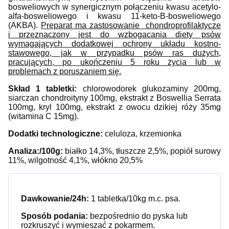
bosweliowych w synergicznym połączeniu kwasu acetylo-
alfa-bosweliowego i kwasu 11-keto-B-bosweliowego
(AKBA).
Preparat ma zastosowanie chondroprofilaktycze
i przeznaczony jest do wzbogacania diety psów
wymagających dodatkowej ochrony układu kostno-
stawowego, jak w przypadku psów ras dużych,
pracujących, po ukończeniu 5 roku życia lub w
problemach z poruszaniem się.
Skład 1 tabletki:
chlorowodorek glukozaminy 200mg,
siarczan chondroityny 100mg, ekstrakt z Boswellia Serrata
100mg, kryl 100mg, ekstrakt z owocu dzikiej róży 35mg
(witamina C 15mg).
Dodatki technologiczne:
celuloza, krzemionka
Analiza:/100g:
białko 14,3%, tłuszcze 2,5%, popiół surowy
11%, wilgotność 4,1%, włókno 20,5%
Dawkowanie/24h:
1 tabletka/10kg m.c. psa.
Sposób podania:
bezpośrednio do pyska lub
rozkruszyć i wymieszać z pokarmem.