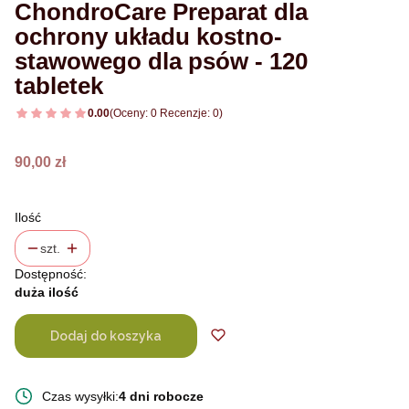
ChondroCare Preparat dla
ochrony układu kostno-
stawowego dla psów - 120
tabletek
0.00
(Oceny: 0 Recenzje: 0)
Cena
90,00 zł
Ilość
szt.
Dostępność:
duża ilość
Dodaj do koszyka
Czas wysyłki:
4 dni robocze