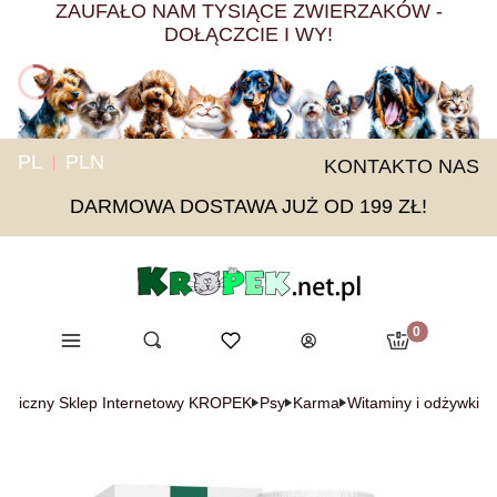
ZAUFAŁO NAM TYSIĄCE ZWIERZAKÓW -
DOŁĄCZCIE I WY!
PL
PLN
KONTAKT
O NAS
DARMOWA DOSTAWA JUŻ OD 199 ZŁ!
Produkty w ko
Menu
Otwórz wyszukiwarkę
Ulubione
Szukaj
Koszyk
Zaloguj się
logiczny Sklep Internetowy KROPEK
Psy
Karma
Witaminy i odżywki