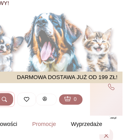
WY!
DARMOWA DOSTAWA JUŻ OD 199 ZŁ!
Produkty w koszyku: 0. Zobacz sz
Koszyk
Zaloguj się
Szukaj
ść
owości
Promocje
Wyprzedaże