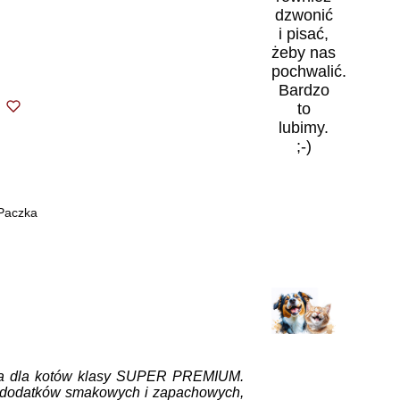
dzwonić
i pisać,
żeby nas
pochwalić.
Bardzo
to
lubimy.
;-)
 Paczka
a dla kotów klasy SUPER PREMIUM.
w, dodatków smakowych i zapachowych,