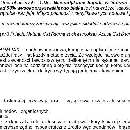
duktów ubocznych i GMO.
Niespotykanie bogata w taurynę
-
ad 90% wysokoprzyswajalnego białka
jest najwyższej jakośc
 wątroba oraz jaja. Mięso pochodzi z certyfikowanych hodowli 
lansowane karmy zapewniają wszystkie składniki odżywcze
dl
 w 3 liniach: Natural Cat (karma sucha i mokra), Active Cat (ka
ARM MIX -
to
pełnowartościowa, kompletna i optymalnie zbila
każdej rasy i na każdym etapie życia.
Ze względu na swoje un
ęki zawartości łatwostrawnych, delikatnych dla systemu t
tanowi idealną codzienną dietę dla rosnących kociąt, kotek ka
w starszym wieku, u których występują problemy z trawieniem.
o doskonałej przyswajalności i wyjątkowych walorach smako
h hodowli organicznych,
 90%
u kurczaka i oleju z łososia dla zdrowej skóry, lśniącej sierśc
z pierwszorzędne hypoalergiczne źródło węglowodanów (brązo