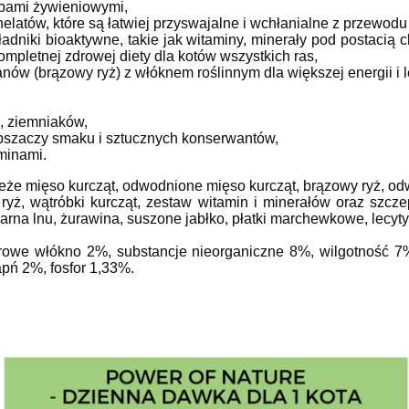
ebami żywieniowymi,
helatów, które są łatwiej przyswajalne i wchłanialne z przewo
adniki bioaktywne, takie jak witaminy, minerały pod postacią
ompletnej zdrowej diety dla kotów wszystkich ras,
w (brązowy ryż) z włóknem roślinnym dla większej energii i l
i, ziemniaków,
pszaczy smaku i sztucznych konserwantów,
minami.
eże mięso kurcząt, odwodnione mięso kurcząt, brązowy ryż, odw
) ryż, wątróbki kurcząt, zestaw witamin i minerałów oraz szcz
ziarna lnu, żurawina, suszone jabłko, płatki marchewkowe, lecyty
urowe włókno 2%, substancje nieorganiczne 8%, wilgotność 
ń 2%, fosfor 1,33%.