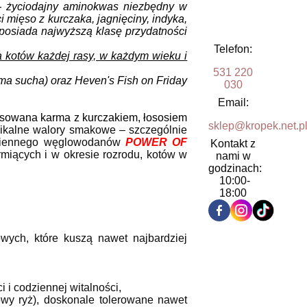
 życiodajny aminokwas niezbędny w
i mięso z kurczaka, jagnięciny, indyka,
i posiada najwyższą klasę przydatności
Telefon:
a kotów każdej rasy, w każdym wieku i
531 220
rma sucha) oraz Heven's Fish on Friday
030
Email:
nsowana karma z kurczakiem, łososiem
sklep@kropek.net.p
ikalne walory smakowe – szczególnie
rawiennego węglowodanów
POWER OF
Kontakt z
rmiących i w okresie rozrodu, kotów w
nami w
godzinach:
10:00-
18:00
wych, które kuszą nawet najbardziej
i i codziennej witalności,
wy ryż), doskonale tolerowane nawet