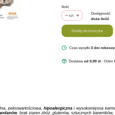
Ilość
Dostępność:
szt.
duża ilość
Dodaj do koszyka
Czas wysyłki:
3 dni robocze
Dostawa
od 0,00 zł
- Orlen
lna, pełnowartościowa,
hipoalergiczna
i wysokomięsna karm
owodanów
, brak ziaren zbóż, glutenów, sztucznych barwnikó