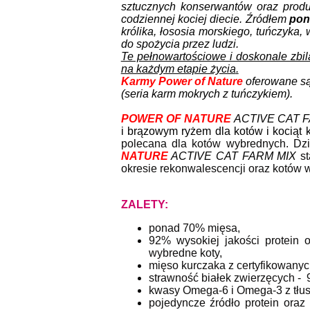
sztucznych konserwantów oraz pro
codziennej kociej diecie. Źródłem
pon
królika, łososia morskiego, tuńczyka,
do spożycia przez ludzi.
Te pełnowartościowe i doskonale zbi
na każdym etapie życia
.
Karmy Power of Nature
oferowane są
(seria karm mokrych z tuńczykiem).
POWER OF NATURE
ACTIVE CAT F
i brązowym ryżem dla kotów i kociąt 
polecana dla kotów wybrednych. Dzi
NATURE
ACTIVE CAT FARM MIX
s
okresie rekonwalescencji oraz kotów 
ZALETY:
ponad 70% mięsa,
92% wysokiej jakości protein 
wybredne koty,
mięso kurczaka z certyfikowanyc
strawność białek zwierzęcych -
kwasy Omega-6 i Omega-3 z tłuszcz
pojedyncze źródło protein ora