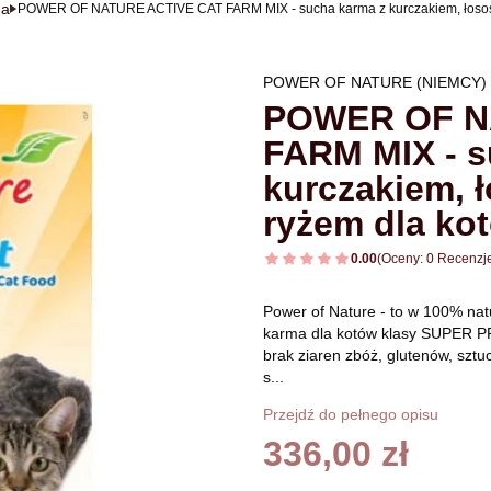
ha
POWER OF NATURE ACTIVE CAT FARM MIX - sucha karma z kurczakiem, łososi
POWER OF NATURE (NIEMCY)
POWER OF N
FARM MIX - s
kurczakiem, 
ryżem dla kot
0.00
(Oceny: 0 Recenzje
Power of Nature - to w 100% nat
karma dla kotów klasy SUPER 
brak ziaren zbóż, glutenów, sz
s...
Przejdź do pełnego opisu
Cena
336,00 zł