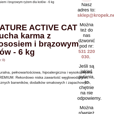
em i brązowym ryżem dla kotów - 6 kg
Nasz
adres to:
sklep@kropek.ne
Można
ATURE ACTIVE CAT
też do
ucha karma z
nas
dzwonić
łososiem i brązowym
pod nr:
ów - 6 kg
531 220
030
.
: 0)
Jeśli są
jakieś
uralna, pełnowartościowa, hipoalergiczna i wysokomięsna
pytania,
PREMIUM. Rekordowo niska zawartość węglowodanów ,
to
tucznych barwników, dodatków smakowych i zapachowych,
chętnie
na nie
odpowiemy.
Można
również