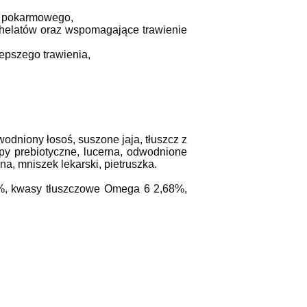
du pokarmowego,
 chelatów oraz wspomagające trawienie
epszego trawienia,
odniony łosoś, suszone jaja, tłuszcz z
epy prebiotyczne, lucerna, odwodnione
na, mniszek lekarski, pietruszka.
7%, kwasy tłuszczowe Omega 6 2,68%,