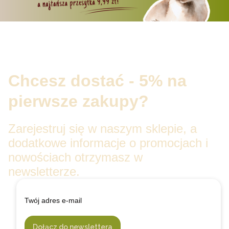
Chcesz dostać - 5% na
pierwsze zakupy?
Zarejestruj się w naszym sklepie, a
dodatkowe informacje o promocjach i
nowościach otrzymasz w
newsletterze.
Twój adres e-mail
Dołącz do newslettera