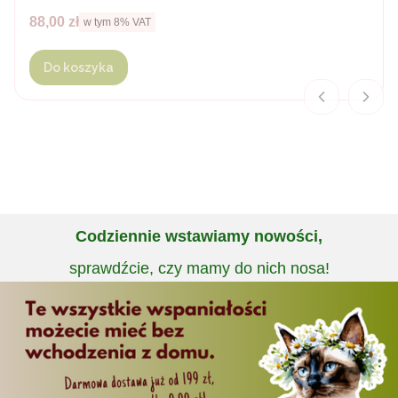
Cena brutto
88,00 zł
w tym %s VAT
w tym
8%
VAT
Do koszyka
Codziennie wstawiamy nowości,
sprawdźcie, czy mamy do nich nosa!