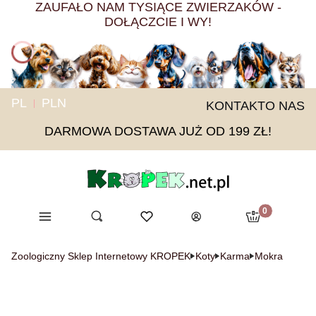
ZAUFAŁO NAM TYSIĄCE ZWIERZAKÓW -
DOŁĄCZCIE I WY!
PL
PLN
KONTAKT
O NAS
DARMOWA DOSTAWA JUŻ OD 199 ZŁ!
Produkty w ko
Menu
Otwórz wyszukiwarkę
Ulubione
Szukaj
Koszyk
Zaloguj się
Zoologiczny Sklep Internetowy KROPEK
Koty
Karma
Mokra