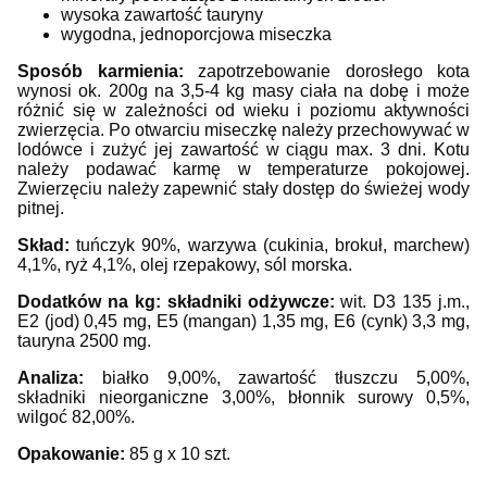
wysoka zawartość tauryny
wygodna, jednoporcjowa miseczka
Sposób karmienia:
zapotrzebowanie dorosłego kota
wynosi ok. 200g na 3,5-4 kg masy ciała na dobę i może
różnić się w zależności od wieku i poziomu aktywności
zwierzęcia. Po otwarciu miseczkę należy przechowywać w
lodówce i zużyć jej zawartość w ciągu max. 3 dni. Kotu
należy podawać karmę w temperaturze pokojowej.
Zwierzęciu należy zapewnić stały dostęp do świeżej wody
pitnej.
Skład:
tuńczyk 90%, warzywa (cukinia, brokuł, marchew)
4,1%, ryż 4,1%, olej rzepakowy, sól morska.
Dodatków na kg: składniki odżywcze:
wit. D3 135 j.m.,
E2 (jod) 0,45 mg, E5 (mangan) 1,35 mg, E6 (cynk) 3,3 mg,
tauryna 2500 mg.
Analiza:
białko 9,00%, zawartość tłuszczu 5,00%,
składniki nieorganiczne 3,00%, błonnik surowy 0,5%,
wilgoć 82,00%.
Opakowanie:
85 g x 10 szt.