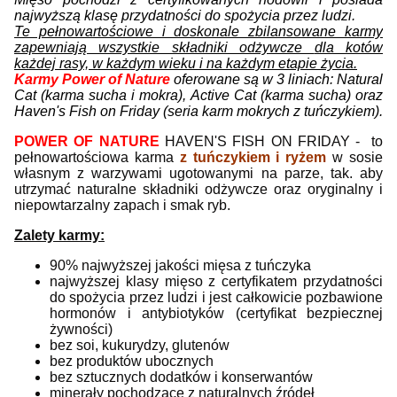
najwyższą klasę przydatności do spożycia przez ludzi.
Te pełnowartościowe i doskonale zbilansowane karmy
zapewniają wszystkie składniki odżywcze
dla kotów
każdej rasy, w każdym wieku i na każdym etapie życia
.
Karmy Power of Nature
oferowane są w 3 liniach: Natural
Cat (karma sucha i mokra), Active Cat (karma sucha) oraz
Haven's Fish on Friday (seria karm mokrych z tuńczykiem).
POWER OF NATURE
HAVEN'S FISH ON FRIDAY - to
pełnowartościowa karma
z tuńczykiem i ryżem
w sosie
własnym z warzywami ugotowanymi na parze, tak. aby
utrzymać naturalne składniki odżywcze oraz oryginalny i
niepowtarzalny zapach i smak ryb.
Zalety karmy:
90% najwyższej jakości mięsa z tuńczyka
najwyższej klasy mięso z certyfikatem przydatności
do spożycia przez ludzi i jest całkowicie pozbawione
hormonów i antybiotyków (certyfikat bezpiecznej
żywności)
bez soi, kukurydzy, glutenów
bez produktów ubocznych
bez sztucznych dodatków i konserwantów
minerały pochodzące z naturalnych źródeł