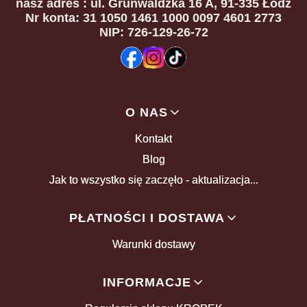
nasz adres
: ul. Grunwaldzka 16 A, 91-335 Łódź
Nr konta: 31 1050 1461 1000 0097 4601 2773
NIP: 726-129-26-72
Linki w stopce
O NAS
Kontakt
Blog
Jak to wszystko się zaczęło - aktualizacja...
PŁATNOŚCI I DOSTAWA
Warunki dostawy
INFORMACJE