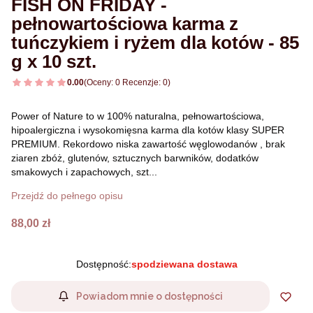
FISH ON FRIDAY -
pełnowartościowa karma z
tuńczykiem i ryżem dla kotów - 85
g x 10 szt.
0.00
(Oceny: 0 Recenzje: 0)
Power of Nature to w 100% naturalna, pełnowartościowa,
hipoalergiczna i wysokomięsna karma dla kotów klasy SUPER
PREMIUM. Rekordowo niska zawartość węglowodanów , brak
ziaren zbóż, glutenów, sztucznych barwników, dodatków
smakowych i zapachowych, szt...
Przejdź do pełnego opisu
Cena
88,00 zł
Dostępność:
spodziewana dostawa
Powiadom mnie o dostępności