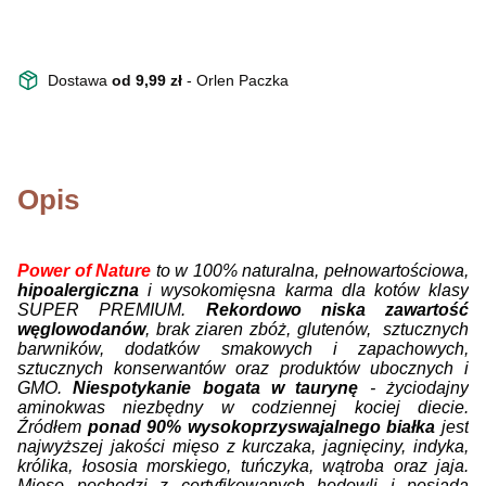
Dostawa
od 9,99 zł
- Orlen Paczka
Opis
P
ower of Nature
to w 100% naturalna, pełnowartościowa,
hipoalergiczna
i wysokomięsna karma dla kotów klasy
SUPER PREMIUM.
Rekordowo niska zawartość
węglowodanów
, brak ziaren zbóż, glutenów, sztucznych
barwników, dodatków smakowych i zapachowych,
sztucznych konserwantów oraz produktów ubocznych i
GMO.
Niespotykanie bogata w taurynę
- życiodajny
aminokwas niezbędny w codziennej kociej diecie.
Źródłem
ponad 90% wysokoprzyswajalnego białka
jest
najwyższej jakości mięso z kurczaka, jagnięciny, indyka,
królika, łososia morskiego, tuńczyka, wątroba oraz jaja.
Mięso pochodzi z certyfikowanych hodowli i posiada