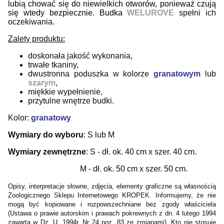
lubią chować się do niewielkich otworów, ponieważ czują
się wtedy bezpiecznie. Budka
W
ELUROVE
spełni ich
oczekiwania.
Zalety produktu:
doskonała jakość wykonania,
trwałe tkaniny,
dwustronna poduszka w kolorze
granatowym
lub
szarym
,
miękkie wypełnienie,
przytulne wnętrze budki.
Kolor:
granatowy
Wymiary do wyboru
: S lub M
Wymiary zewnętrzne
: S - dł. ok. 40 cm x szer. 40 cm.
M - dł. ok. 50 cm x szer. 50 cm.
Opisy, interpretacje słowne, zdjęcia, elementy graficzne są własnością
Zoologicznego Sklepu Internetowego KROPEK. Informujemy, że nie
mogą być kopiowane i rozpowszechniane bez zgody właściciela
(Ustawa o prawie autorskim i prawach pokrewnych z dn. 4 lutego 1994
zawarta w Dz. U. 1994r. Nr 24 poz. 83 ze zmianami). Kto nie stosuje