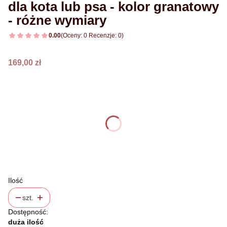
dla kota lub psa - kolor granatowy
- różne wymiary
0.00
(Oceny: 0 Recenzje: 0)
Cena
169,00 zł
Wybierz wariant produktu:
Poszczególne warianty mogą różnić się ceną
*
wybierz rozmiar
rozmiar S
rozmiar M
(+30,00 zł)
Ilość
szt.
Dostępność:
duża ilość