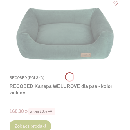
PRODUCENT
RECOBED (POLSKA)
RECOBED Kanapa WELUROVE dla psa - kolor
zielony
Cena brutto
160,00 zł
w tym %s VAT
w tym
23%
VAT
Zobacz produkt