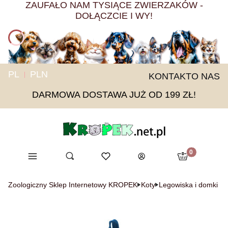
ZAUFAŁO NAM TYSIĄCE ZWIERZAKÓW -
DOŁĄCZCIE I WY!
PL
PLN
KONTAKT
O NAS
DARMOWA DOSTAWA JUŻ OD 199 ZŁ!
Produkty w ko
Menu
Otwórz wyszukiwarkę
Ulubione
Szukaj
Koszyk
Zaloguj się
Zoologiczny Sklep Internetowy KROPEK
Koty
Legowiska i domki