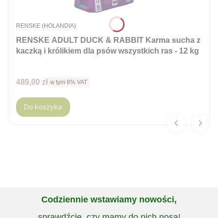
PRODUCENT
RENSKE (HOLANDIA)
RENSKE ADULT DUCK & RABBIT Karma sucha z
kaczką i królikiem dla psów wszystkich ras - 12 kg
Cena brutto
489,00 zł
w tym %s VAT
w tym
8%
VAT
Do koszyka
Codziennie wstawiamy nowości,
sprawdźcie, czy mamy do nich nosa!