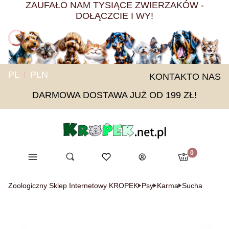
ZAUFAŁO NAM TYSIĄCE ZWIERZAKÓW -
DOŁĄCZCIE I WY!
PL
PLN
KONTAKT
O NAS
DARMOWA DOSTAWA JUŻ OD 199 ZŁ!
Produkty w ko
Menu
Otwórz wyszukiwarkę
Ulubione
Szukaj
Koszyk
Zaloguj się
Zoologiczny Sklep Internetowy KROPEK
Psy
Karma
Sucha