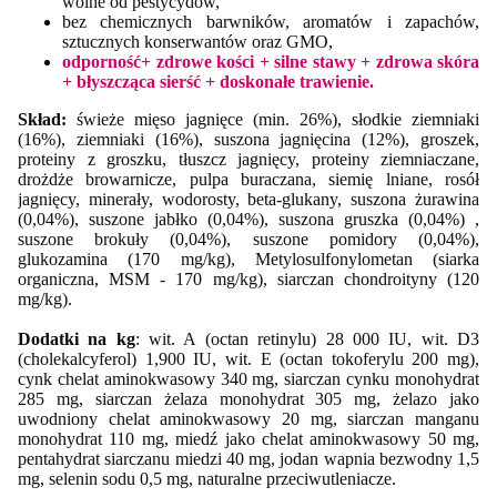
wolne od pestycydów,
bez chemicznych barwników, aromatów i zapachów,
sztucznych konserwantów oraz GMO,
odporność+ zdrowe kości + silne stawy + zdrowa skóra
+ błyszcząca sierść + doskonałe trawienie.
Skład:
świeże mięso jagnięce (min. 26%), słodkie ziemniaki
(16%), ziemniaki (16%), suszona jagnięcina (12%), groszek,
proteiny z groszku, tłuszcz jagnięcy, proteiny ziemniaczane,
drożdże browarnicze, pulpa buraczana, siemię lniane, rosół
jagnięcy, minerały, wodorosty, beta-glukany, suszona żurawina
(0,04%), suszone jabłko (0,04%), suszona gruszka (0,04%) ,
suszone brokuły (0,04%), suszone pomidory (0,04%),
glukozamina (170 mg/kg), Metylosulfonylometan (siarka
organiczna, MSM - 170 mg/kg), siarczan chondroityny (120
mg/kg).
Dodatki na kg
: wit. A (octan retinylu) 28 000 IU, wit. D3
(cholekalcyferol) 1,900 IU, wit. E (octan tokoferylu 200 mg),
cynk chelat aminokwasowy 340 mg, siarczan cynku monohydrat
285 mg, siarczan żelaza monohydrat 305 mg, żelazo jako
uwodniony chelat aminokwasowy 20 mg, siarczan manganu
monohydrat 110 mg, miedź jako chelat aminokwasowy 50 mg,
pentahydrat siarczanu miedzi 40 mg, jodan wapnia bezwodny 1,5
mg, selenin sodu 0,5 mg, naturalne przeciwutleniacze.