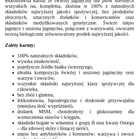
lekkostrawna karma ze świeżej jagnięciny dla psów dorosłych
wszystkich ras, kompletna, złożona w 100% z naturalnych
składników najwyższej jakości spożywczej, bez produktów
ubocznych, sztucznych dodatków i konserwantów oraz
składników modyfikowanych genetycznie. Świeże mięso
jagnięce i suszona jagnięcina, połączone z warzywami, owocami
tworzą biologicznie zrównoważony posiłek najwyższej jakości.
Zalety karmy:
100% naturalnych składników,
wysoka smakowitość,
pojedyncze źródło białka zwierzęcego,
idealna kompozycja świeżej i suszonej jagnięciny oraz
warzyw i owoców,
wszystkie składniki najwyższej klasy spożywczej dla
człowieka,
bez zbóż i glutenu,
lekkostrawna, hipoalergiczna i doskonale przyswajalna
(mniejsza ilość wypróżnień),
dodatek MSM, chondroityny i glukozaminy dla
wzmocnienia stawów i ścięgien,
składniki bogate w witaminy z grupy B oraz kwasy Omega
– dla zdrowej skóry i lśniącej sierści,
mięso bez antybiotyków i hormonów; warzywa i owoce