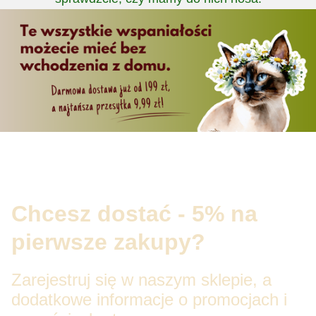
Chcesz dostać - 5% na
pierwsze zakupy?
Zarejestruj się w naszym sklepie, a
dodatkowe informacje o promocjach i