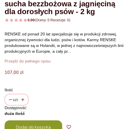
sucha bezzbożowa z jagnięciną
dla dorosłych psów - 2 kg
0.00
(Oceny: 0 Recenzje: 0)
RENSKE od ponad 20 lat specjalizuje się w produkcji zdrowej,
organicznej żywności dla ludzi, psów i kotów. Karmy RENSKE
produkowane są w Holandii, w jednej z najnowocześniejszych linii
produkcyjnych w Europie, a cały pr...
Przejdź do pełnego opisu
Cena
107,00 zł
Ilość
szt.
Dostępność:
duża ilość
Dodaj do koszyka