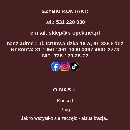
SZYBKI KONTAKT:
tel.: 531 220 030
e-mail: sklep@kropek.net.pl
nasz adres
: ul. Grunwaldzka 16 A, 91-335 Łódź
Nr konta: 31 1050 1461 1000 0097 4601 2773
NIP: 726-129-26-72
Linki w stopce
O NAS
Kontakt
Blog
Jak to wszystko się zaczęło - aktualizacja...