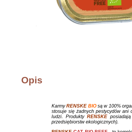
Opis
Karmy
RENSKE
BIO
są w 100% organ
stosuje się żadnych pestycydów ani
ludzi. Produkty
RENSKE
posiadają
przedsiębiorstw ekologicznych).
RENSKE
CAT BIO BEEF
- to komp