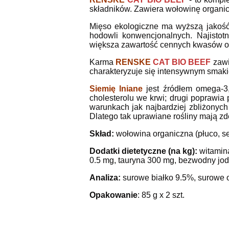
składników. Zawiera wołowinę organic
Mięso ekologiczne ma wyższą jakoś
hodowli konwencjonalnych. Najistot
większa zawartość cennych kwasów om
Karma
RENSKE
CAT BIO BEEF
zawi
charakteryzuje się intensywnym smak
Siemię lniane
jest źródłem omega-3,
cholesterolu we krwi; drugi poprawia 
warunkach jak najbardziej zbliżonyc
Dlatego tak uprawiane rośliny mają zd
Skład:
wołowina organiczna (płuco, se
Dodatki dietetyczne (na kg):
witamina
0.5 mg, tauryna 300 mg, bezwodny jo
Analiza:
surowe białko 9.5%, surowe o
Opakowanie
: 85 g x 2 szt.