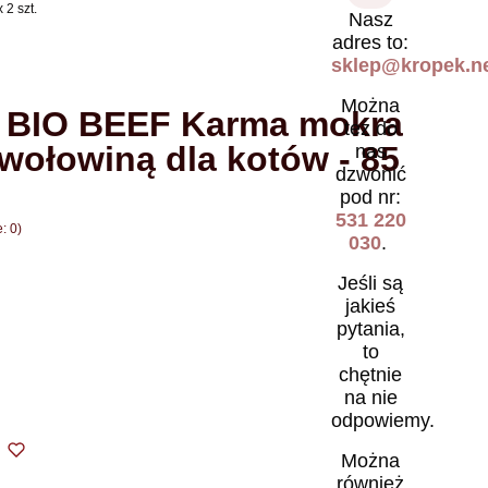
2 szt.
Nasz
adres to:
sklep@kropek.ne
Można
BIO BEEF Karma mokra
też do
wołowiną dla kotów - 85
nas
dzwonić
pod nr:
531 220
: 0)
030
.
Jeśli są
jakieś
pytania,
to
chętnie
na nie
odpowiemy.
Można
również