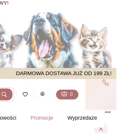
WY!
DARMOWA DOSTAWA JUŻ OD 199 ZŁ!
Produkty w koszyku: 0. Zobacz sz
Koszyk
Zaloguj się
Szukaj
ść
owości
Promocje
Wyprzedaże