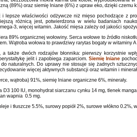
zną (89%) oraz siemię lniane (6%) z upraw eko, dzięki czemu 
ć i lepsze właściwości odżywcze niż mięso pochodzące z p
niejszą różnicą jest, potwierdzona w wielu badaniach nauk
ega-3, więcej witamin. Jakość mięsa zależy od jakości spoży
era 89% organicznej wołowiny. Serca wołowe to źródło niskot
iem.
Wątroba wołowa to prawdziwy rarytas bogaty w witaminy A 
 a także dwóch rodzajów błonnika: pierwszy korzystnie wp
perystaltykę jelit i zapobiega zaparciom.
Siemię lniane
pochod
h do naturalnych. Do uprawy nie stosuje się żadnych sztucz
ecydowanie więcej aktywnych substancji oraz witamin i minera
rce, wątroba) 91%, siemię lniane organiczne 6%, minerały.
 D3 100 IU, monohydrat siarczanu cynku 14 mg, tlenek mangan
dan wapnia 0.5 mg.
leje i tłuszcze 5.5%, surowy popiół 2%, surowe włókno 0.2%, 