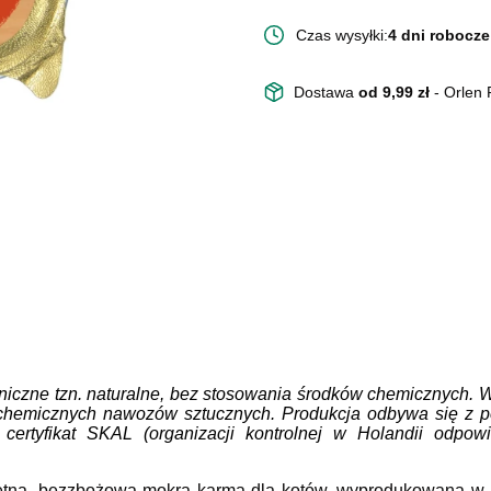
Czas wysyłki:
4 dni robocze
Dostawa
od 9,99 zł
- Orlen
iczne tzn. naturalne, bez stosowania środków chemicznych. W
 chemicznych nawozów sztucznych. Produkcja odbywa się z p
 certyfikat SKAL (organizacji kontrolnej w Holandii odpowie
letna, bezzbożowa mokra karma dla kotów, wyprodukowana w 