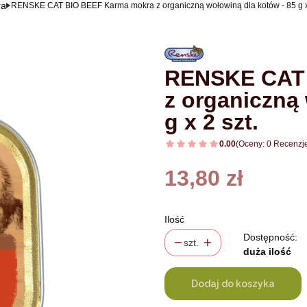
ra
RENSKE CAT BIO BEEF Karma mokra z organiczną wołowiną dla kotów - 85 g x 
RENSKE CAT 
z organiczną 
g x 2 szt.
0.00
(Oceny: 0 Recenzje
Cena
13,80 zł
Ilość
Dostępność:
szt.
duża ilość
Dodaj do koszyka