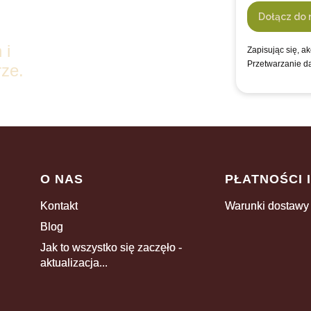
Dołącz do 
 i
Zapisując się, a
Przetwarzanie d
ze.
Linki w stopce
O NAS
PŁATNOŚCI 
Kontakt
Warunki dostawy
Blog
Jak to wszystko się zaczęło -
aktualizacja...