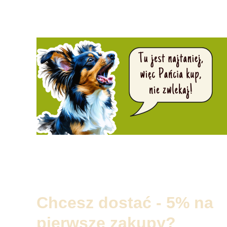
Chcesz dostać - 5% na
pierwsze zakupy?