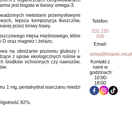
karma jest bogata w kwasy omega-3.
rowadzonych metodami przemysłowymi
owych, lepsza kompozycja tłuszczów,
Telefon:
wanej przez krowy trawy.
531 220
łuszczowego mięsa mięśniowego, które
030
i D oraz magnez i żelazo.
Email:
ływa na obniżanie poziomu glukozy i
sklep@kropek.net.p
zące z upraw ekologicznych rośnie w
Kontakt z
nych środków ochronnych czy nawozów.
nami w
łów.
godzinach:
10:00-
18:00
u 1 mg, pentahydrat siarczanu miedzi
wilgotność 82%.