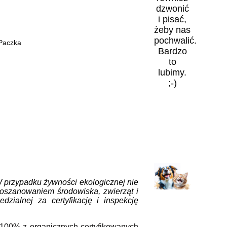
dzwonić
i pisać,
żeby nas
pochwalić.
 Paczka
Bardzo
to
lubimy.
;-)
 przypadku żywności ekologicznej nie
oszanowaniem środowiska, zwierząt i
dzialnej za certyfikację i inspekcję
100% z organicznych certyfikowanych