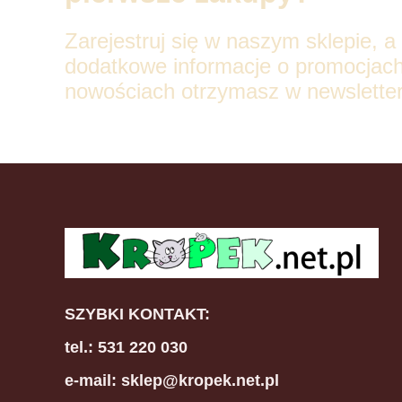
Zarejestruj się w naszym sklepie, a
dodatkowe informacje o promocjach
nowościach otrzymasz w newsletter
SZYBKI KONTAKT:
tel.: 531 220 030
e-mail: sklep@kropek.net.pl