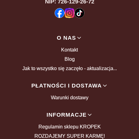
NIP: 726-129-26-72
Linki w stopce
O NAS
Kontakt
Blog
Jak to wszystko się zaczęło - aktualizacja...
PŁATNOŚCI I DOSTAWA
Warunki dostawy
INFORMACJE
Regulamin sklepu KROPEK
ROZDAJEMY SUPER KARMĘ!