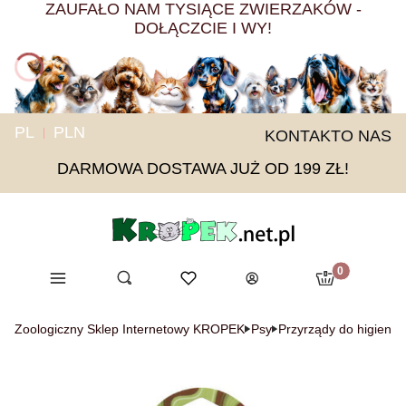
ZAUFAŁO NAM TYSIĄCE ZWIERZAKÓW -
DOŁĄCZCIE I WY!
PL
PLN
KONTAKT
O NAS
DARMOWA DOSTAWA JUŻ OD 199 ZŁ!
Produkty w ko
Menu
Otwórz wyszukiwarkę
Ulubione
Szukaj
Koszyk
Zaloguj się
Zoologiczny Sklep Internetowy KROPEK
Psy
Przyrządy do higieny i