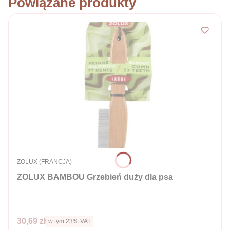
Powiązane produkty
PRODUCENT
ZOLUX (FRANCJA)
ZOLUX BAMBOU Grzebień duży dla psa
Cena brutto
30,69 zł
w tym %s VAT
w tym
23%
VAT