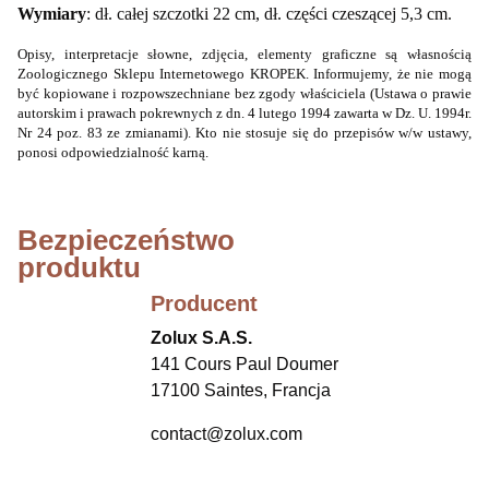
Wymiary
: dł. całej szczotki 22 cm, dł. części czeszącej 5,3 cm.
Opisy, interpretacje słowne, zdjęcia, elementy graficzne są własnością
Zoologicznego Sklepu Internetowego KROPEK. Informujemy, że nie mogą
być kopiowane i rozpowszechniane bez zgody właściciela (Ustawa o prawie
autorskim i prawach pokrewnych z dn. 4 lutego 1994 zawarta w Dz. U. 1994r.
Nr 24 poz. 83 ze zmianami). Kto nie stosuje się do przepisów w/w ustawy,
ponosi odpowiedzialność karną.
Bezpieczeństwo
produktu
Producent
Zolux S.A.S.
141 Cours Paul Doumer
17100 Saintes, Francja
contact@zolux.com