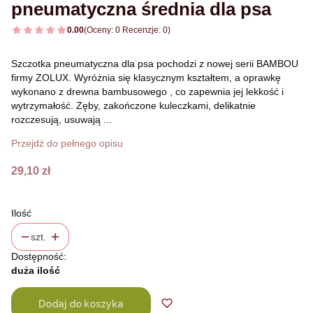
pneumatyczna średnia dla psa
0.00
(Oceny: 0 Recenzje: 0)
Szczotka pneumatyczna dla psa pochodzi z nowej serii BAMBOU
firmy ZOLUX. Wyróżnia się klasycznym kształtem, a oprawkę
wykonano z drewna bambusowego , co zapewnia jej lekkość i
wytrzymałość. Zęby, zakończone kuleczkami, delikatnie
rozczesują, usuwają ...
Przejdź do pełnego opisu
Cena
29,10 zł
Ilość
szt.
Dostępność:
duża ilość
Dodaj do koszyka