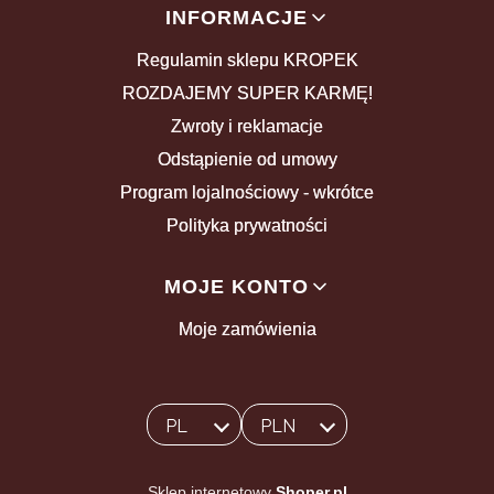
INFORMACJE
Regulamin sklepu KROPEK
ROZDAJEMY SUPER KARMĘ!
Zwroty i reklamacje
Odstąpienie od umowy
Program lojalnościowy - wkrótce
Polityka prywatności
MOJE KONTO
Moje zamówienia
PL
PLN
Wybrany język:
polski
Wybrana waluta:
Sklep internetowy
Shoper.pl