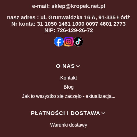
e-mail: sklep@kropek.net.pl
nasz adres
: ul. Grunwaldzka 16 A, 91-335 Łódź
Nr konta: 31 1050 1461 1000 0097 4601 2773
NIP: 726-129-26-72
Linki w stopce
O NAS
Kontakt
Blog
Jak to wszystko się zaczęło - aktualizacja...
PŁATNOŚCI I DOSTAWA
Warunki dostawy