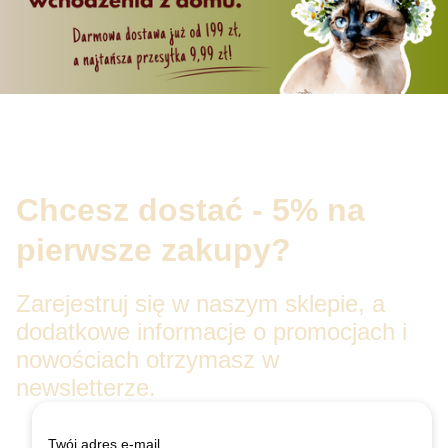
Chcesz dostać - 5% na
pierwsze zakupy?
Zarejestruj się w naszym sklepie, a
dodatkowe informacje o promocjach i
nowościach otrzymasz w
newsletterze.
Twój adres e-mail