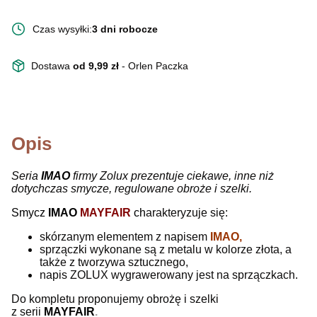
Czas wysyłki:
3 dni robocze
Dostawa
od 9,99 zł
- Orlen Paczka
Opis
Seria
IMAO
firmy Zolux prezentuje ciekawe, inne niż
dotychczas smycze, regulowane obroże i szelki.
Smycz
IMAO
MAYFAIR
c
h
arakteryzuje się:
skórzanym elementem z napisem
IMAO,
sprzączki wykonane są z metalu w kolorze złota, a
także z tworzywa sztucznego,
napis ZOLUX wygrawerowany jest na sprzączkach.
Do kompletu proponujemy obrożę i szelki
z serii
MAYFAIR
.