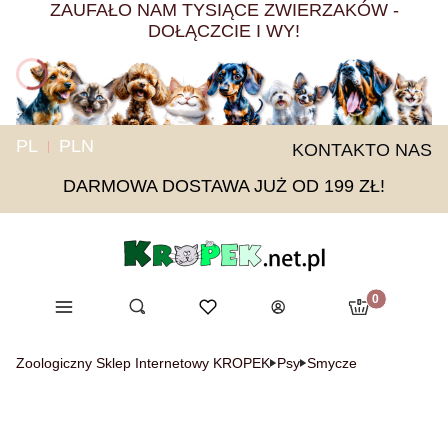
ZAUFAŁO NAM TYSIĄCE ZWIERZAKÓW -
DOŁĄCZCIE I WY!
PL
PLN
KONTAKT
O NAS
DARMOWA DOSTAWA JUŻ OD 199 ZŁ!
Produkty w ko
Menu
Otwórz wyszukiwarkę
Ulubione
Szukaj
Koszyk
Zaloguj się
Zoologiczny Sklep Internetowy KROPEK
Psy
Smycze