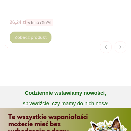
Cena brutto
26,24 zł
w tym %s VAT
w tym
23%
VAT
Zobacz produkt
Codziennie wstawiamy nowości,
sprawdźcie, czy mamy do nich nosa!