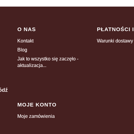
Linki w stopce
O NAS
PŁATNOŚCI 
Kontakt
Warunki dostawy
Blog
Jak to wszystko się zaczęło -
aktualizacja...
ódź
MOJE KONTO
Moje zamówienia