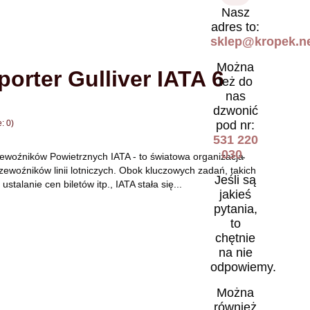
Nasz
adres to:
sklep@kropek.ne
Można
orter Gulliver IATA 6
też do
nas
dzwonić
pod nr:
: 0)
531 220
030
.
woźników Powietrznych IATA - to światowa organizacja
ewoźników linii lotniczych. Obok kluczowych zadań, takich
Jeśli są
ustalanie cen biletów itp., IATA stała się...
jakieś
pytania,
to
chętnie
na nie
odpowiemy.
Można
również