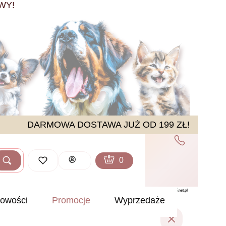
WY!
DARMOWA DOSTAWA JUŻ OD 199 ZŁ!
Produkty w koszyku: 0. Zobacz sz
Koszyk
Zaloguj się
Szukaj
ść
owości
Promocje
Wyprzedaże