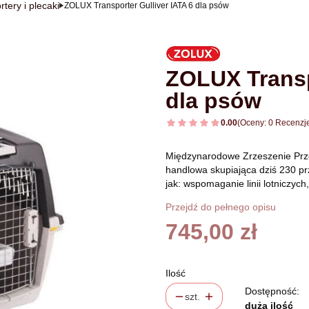
rtery i plecaki
ZOLUX Transporter Gulliver IATA 6 dla psów
ZOLUX Transp
dla psów
0.00
(Oceny: 0 Recenzje
Międzynarodowe Zrzeszenie Prze
handlowa skupiająca dziś 230 prz
jak: wspomaganie linii lotniczych, 
Przejdź do pełnego opisu
Cena
745,00 zł
Ilość
Dostępność:
szt.
duża ilość