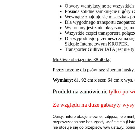
O
twory wentylacyjne ze wszystkich 
Posiada solidne zamknięcie u góry i
Wewnątrz znajduje się miseczka - p
Dla wygodnego transportu zaopatrz
Wykonany jest z nietoksycznego, mo
Wszystkie części transportera połąc
Dla wygodnego przemieszczania się
Sklepie Internetowym KROPEK.
Transporter Gulliver IATA jest nie t
Możliwe obciążenie: 38-40 kg
Przeznaczone dla psów ras:
siberian husky, l
Wymiary
:
dł
.
92
cm x szer. 64 cm x wys.
Produkt na zamówienie
tylko po wc
Ze względu na duże gabaryty wysył
Opisy, interpretacje słowne, zdjęcia, elem
rozpowszechniane bez zgody właściciela (Usta
nie stosuje się do przepisów w/w ustawy, pono