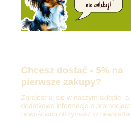
Chcesz dostać - 5% na
pierwsze zakupy?
Zarejestruj się w naszym sklepie, a
dodatkowe informacje o promocjach
nowościach otrzymasz w newsletter