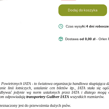
Dodaj do koszyka
Czas wysyłki:
4 dni robocze
Dostawa
od 0,00 zł
- Orlen
owietrznych IATA - to światowa organizacja handlowa skupiająca dzi
ie linii lotniczych, ustalanie cen biletów itp., IATA stała się og
 odbywać jedynie wg norm ustalonych przez IATA i dlatego mogą
gom odpowiadają
transportery Gulliver IATA
wszystkich rozmiarów.
zeznaczony jest do przewożenia dużych psów.