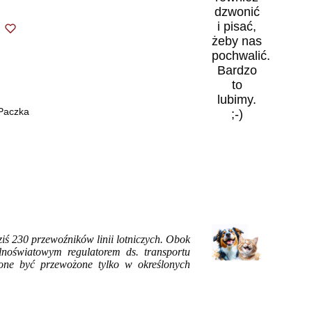
dzwonić
i pisać,
żeby nas
pochwalić.
Bardzo
to
lubimy.
 Paczka
;-)
ś 230 przewoźników linii lotniczych. Obok
ólnoświatowym regulatorem ds. transportu
 one
być przewożone
tylko w
określonych