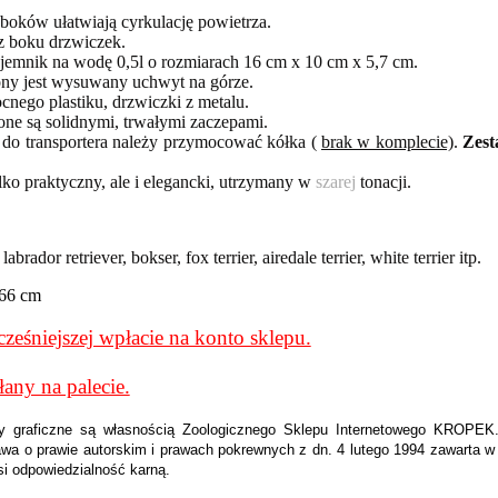
boków ułatwiają cyrkulację powietrza.
 z boku drzwiczek.
ojemnik na
wodę
0,5l o rozmiarach 16 cm x 10 cm x 5,7 cm.
ony jest wysuwany uchwyt na górze.
cnego plastiku, drzwiczki z metalu.
zone są solidnymi, trwałymi zaczepami.
 do transportera należy przymocować kółka (
brak w komplecie)
.
Zest
ylko praktyczny, ale i elegancki, utrzymany w
szarej
tonacji.
abrador retriever, bokser, fox terrier, airedale terrier, white terrier itp.
 66 cm
ześniejszej wpłacie na konto sklepu.
any na palecie.
enty graficzne są własnością Zoologicznego Sklepu Internetowego KROPE
wa o prawie autorskim i prawach pokrewnych z dn. 4 lutego 1994 zawarta w 
si odpowiedzialność karną.