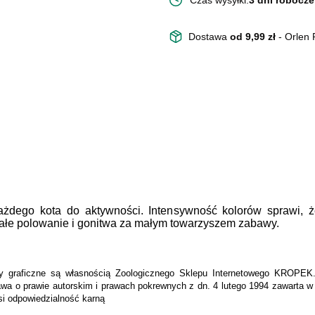
Czas wysyłki:
3 dni robocze
Dostawa
od 9,99 zł
- Orlen
żdego kota do aktywności. Intensywność kolorów sprawi, 
ałe polowanie i gonitwa za małym towarzyszem zabawy.
enty graficzne są własnością Zoologicznego Sklepu Internetowego KROPE
wa o prawie autorskim i prawach pokrewnych z dn. 4 lutego 1994 zawarta w 
si odpowiedzialność karną