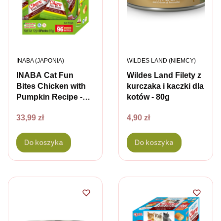
PRODUCENT
PRODUCENT
INABA (JAPONIA)
WILDES LAND (NIEMCY)
INABA Cat Fun
Wildes Land Filety z
Bites Chicken with
kurczaka i kaczki dla
Pumpkin Recipe -
kotów - 80g
przysmaki z
Cena
Cena
33,99 zł
4,90 zł
kurczakiem i dynią
dla kotów - 8 szt. x
12 g
Do koszyka
Do koszyka