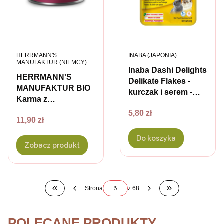
PRODUCENT
PRODUCENT
HERRMANN'S
INABA (JAPONIA)
MANUFAKTUR (NIEMCY)
Inaba Dashi Delights
HERRMANN'S
Delikate Flakes -
MANUFAKTUR BIO
kurczak i serem -
Karma z
karma uzupełniająca
ekologicznej koziny
Cena
5,80 zł
w delikatnej
Cena
11,90 zł
dla psów i kotów
galaretce dla kota -
40 g
Do koszyka
Zobacz produkt
Strona
z 68
Wróć do pierwszej strony z produktami
Przejdź do osta
POLECANE PRODUKTY