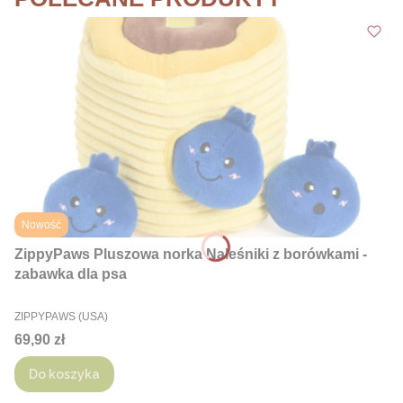
Nowość
ZippyPaws Pluszowa norka Naleśniki z borówkami -
zabawka dla psa
PRODUCENT
ZIPPYPAWS (USA)
Cena
69,90 zł
Do koszyka