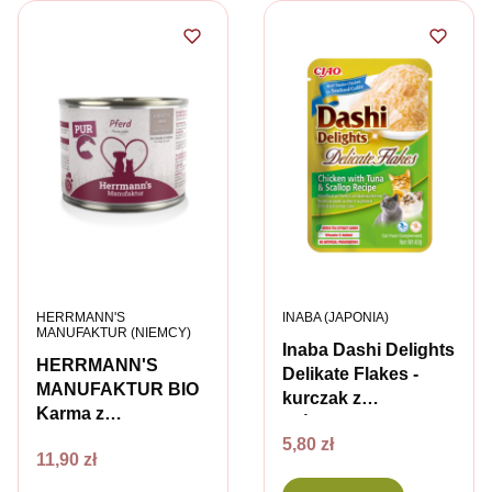
PRODUCENT
PRODUCENT
HERRMANN'S
INABA (JAPONIA)
MANUFAKTUR (NIEMCY)
Inaba Dashi Delights
HERRMANN'S
Delikate Flakes -
MANUFAKTUR BIO
kurczak z
Karma z
tuńczykiem i
ekologicznej koniny
Cena
5,80 zł
przegrzebkami -
Cena
11,90 zł
dla psów i kotów
karma uzupełniająca