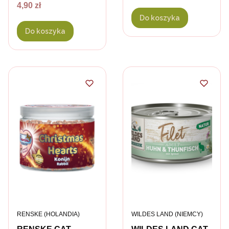
Cena
4,90 zł
Do koszyka
Do koszyka
PRODUCENT
PRODUCENT
RENSKE (HOLANDIA)
WILDES LAND (NIEMCY)