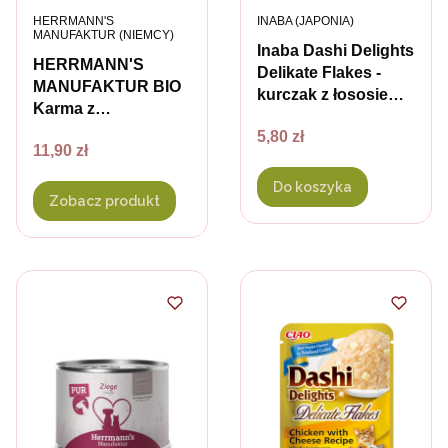
PRODUCENT
PRODUCENT
HERRMANN'S
INABA (JAPONIA)
MANUFAKTUR (NIEMCY)
Inaba Dashi Delights
HERRMANN'S
Delikate Flakes -
MANUFAKTUR BIO
kurczak z łososiem -
Karma z
karma uzupełniająca
ekologicznej
Cena
5,80 zł
w delikatnej
Cena
11,90 zł
dziczyzny dla psów i
galaretce dla kota -
kotów
40 g
Do koszyka
Zobacz produkt