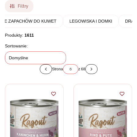
Filtry
CZE ZAPACHÓW DO KUWET
LEGOWISKA I DOMKI
DRAP
Produkty:
1611
Lista produktów
Sortowanie:
Domyślne
Strona
z 68
Poprzednie produkty
Następne produkty