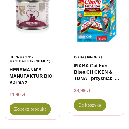
PRODUCENT
PRODUCENT
HERRMANN'S
INABA (JAPONIA)
MANUFAKTUR (NIEMCY)
INABA Cat Fun
HERRMANN'S
Bites CHICKEN &
MANUFAKTUR BIO
TUNA - przysmaki z
Karma z
kurczakiem i
ekologicznego
Cena
33,99 zł
tuńczykiem dla
Cena
11,90 zł
kangura dla psów i
kotów - 8 szt. x 12 g
kotów
Do koszyka
Zobacz produkt