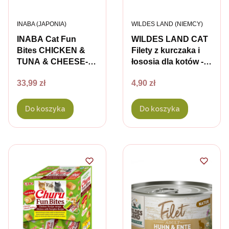
PRODUCENT
PRODUCENT
INABA (JAPONIA)
WILDES LAND (NIEMCY)
INABA Cat Fun
WILDES LAND CAT
Bites CHICKEN &
Filety z kurczaka i
TUNA & CHEESE-
łososia dla kotów -
przysmaki z
80g
Cena
Cena
33,99 zł
4,90 zł
kurczakiem,
tuńczykiem i serem
dla kotów - 8 szt. x
Do koszyka
Do koszyka
12 g