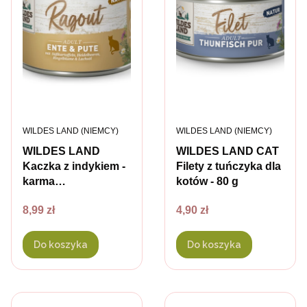
PRODUCENT
PRODUCENT
WILDES LAND (NIEMCY)
WILDES LAND (NIEMCY)
WILDES LAND
WILDES LAND CAT
Kaczka z indykiem -
Filety z tuńczyka dla
karma
kotów - 80 g
pełnoporcjowa dla
Cena
Cena
8,99 zł
4,90 zł
kotów - 180 g
Do koszyka
Do koszyka