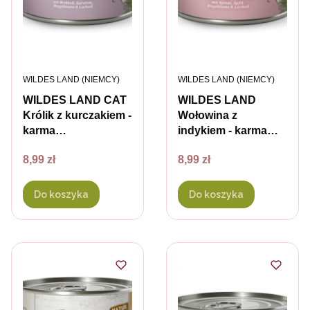
PRODUCENT
PRODUCENT
WILDES LAND (NIEMCY)
WILDES LAND (NIEMCY)
WILDES LAND CAT
WILDES LAND
Królik z kurczakiem -
Wołowina z
karma
indykiem - karma
pełnoporcjowa dla
pełnoporcjowa dla
Cena
Cena
8,99 zł
8,99 zł
kotów - 180 g
kotów - 180 g
Do koszyka
Do koszyka