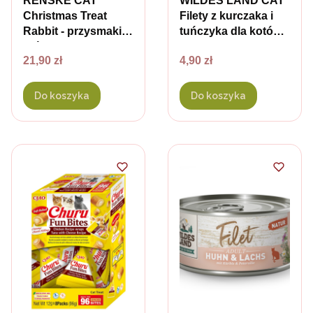
RENSKE CAT
WILDES LAND CAT
Christmas Treat
Filety z kurczaka i
Rabbit - przysmaki z
tuńczyka dla kotów -
królikiem dla kota -
80 g
Cena
Cena
21,90 zł
4,90 zł
edycja świąteczna -
100 g
Do koszyka
Do koszyka