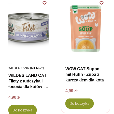
PRODUCENT
WILDES LAND (NIEMCY)
WOW CAT Suppe
mit Huhn - Zupa z
WILDES LAND CAT
kurczakiem dla kota
Filety z tuńczyka i
łososia dla kotów -
Cena
4,99 zł
80 g
Cena
4,90 zł
Do koszyka
Do koszyka