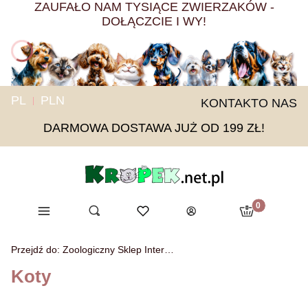
ZAUFAŁO NAM TYSIĄCE ZWIERZAKÓW -
DOŁĄCZCIE I WY!
PL
PLN
KONTAKT
O NAS
DARMOWA DOSTAWA JUŻ OD 199 ZŁ!
Produkty w ko
Menu
Otwórz wyszukiwarkę
Ulubione
Szukaj
Koszyk
Zaloguj się
Przejdź do:
Zoologiczny Sklep Internetowy KROPEK
Koty