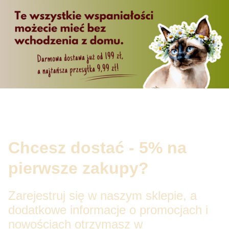
Chcesz dostać - 5% na
pierwsze zakupy?
Zarejestruj się w naszym sklepie, a
dodatkowe informacje o promocjach i
nowościach otrzymasz w