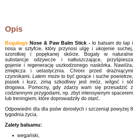
Opis
Bugalugs
Nose & Paw Balm Stick -
to balsam do łap i
nosa w sztyfcie, który przynosi ulgę i ukojenie suchej,
szorstkiej i popękanej skórze. Bogaty w naturalne
substancje odżywcze i natłuszczające, przyśpiesza
gojenie i regenerację uszkodzonego naskórka. Nawilża,
zmiękcza i uelastycznia. Chroni przed drażniącymi
czynnikami.
Latem
może to być gorące i suche powietrze,
piasek i kurz,
zimą
szkodliwy jest mróz, wilgoć i sól
drogowa. Pomocny, gdy zdarzy wam się przesadzić z
codziennymi przygodami, np. zbyt intensywnym spacerem
lub treningiem, które doprowadziły do otarć.
Odpowiedni dla dla psów dorosłych i szczeniąt powyżej 8
tygodnia życia.
Zalety balsamu:
wegański,