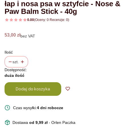
łap i nosa psa w sztyfcie - Nose &
Paw Balm Stick - 40g
0.00
(Oceny: 0 Recenzje: 0)
Cena
53,00 zł
bez VAT
Ilość
szt.
Dostępność:
duża ilość
Dodaj do koszyka
Czas wysyłki:
4 dni robocze
Dostawa
od 9,99 zł
- Orlen Paczka