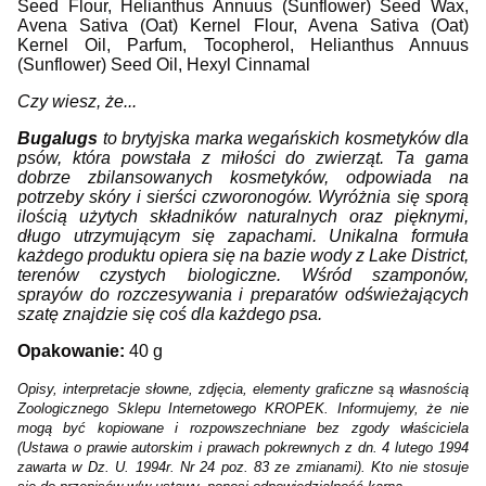
Seed Flour, Helianthus Annuus (Sunflower) Seed Wax,
Avena Sativa (Oat) Kernel Flour, Avena Sativa (Oat)
Kernel Oil, Parfum, Tocopherol, Helianthus Annuus
(Sunflower) Seed Oil, Hexyl Cinnamal
Czy wiesz, że...
Bugalugs
to brytyjska marka wegańskich kosmetyków dla
psów, która powstała z miłości do zwierząt. Ta gama
dobrze zbilansowanych kosmetyków, odpowiada na
potrzeby skóry i sierści czworonogów. Wyróżnia się sporą
ilością użytych składników naturalnych oraz pięknymi,
długo utrzymującym się zapachami. Unikalna formuła
każdego produktu opiera się na bazie wody z Lake District,
terenów czystych biologiczne. Wśród szamponów,
sprayów do rozczesywania i preparatów odświeżających
szatę znajdzie się coś dla każdego psa.
Opakowanie:
40 g
Opisy, interpretacje słowne, zdjęcia, elementy graficzne są własnością
Zoologicznego Sklepu Internetowego KROPEK. Informujemy, że nie
mogą być kopiowane i rozpowszechniane bez zgody właściciela
(Ustawa o prawie autorskim i prawach pokrewnych z dn. 4 lutego 1994
zawarta w Dz. U. 1994r. Nr 24 poz. 83 ze zmianami). Kto nie stosuje