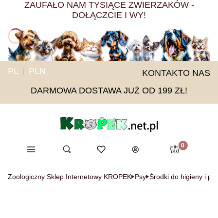
ZAUFAŁO NAM TYSIĄCE ZWIERZAKÓW -
DOŁĄCZCIE I WY!
PL
PLN
KONTAKT
O NAS
DARMOWA DOSTAWA JUŻ OD 199 ZŁ!
Produkty w ko
Menu
Otwórz wyszukiwarkę
Ulubione
Szukaj
Koszyk
Zaloguj się
Zoologiczny Sklep Internetowy KROPEK
Psy
Środki do higieny i pie