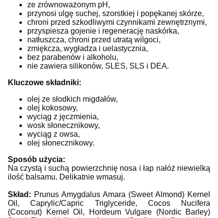
ze zrównoważonym pH,
przynosi ulgę suchej, szorstkiej i popękanej skórze,
chroni przed szkodliwymi czynnikami zewnętrznymi,
przyspiesza gojenie i regenerację naskórka,
natłuszcza, chroni przed utratą wilgoci,
zmiękcza, wygładza i uelastycznia,
bez parabenów i alkoholu,
nie zawiera silikonów, SLES, SLS i DEA.
Kluczowe składniki:
olej ze słodkich migdałów,
olej kokosowy,
wyciąg z jęczmienia,
wosk słonecznikowy,
wyciąg z owsa,
olej słonecznikowy.
Sposób użycia:
Na czystą i suchą powierzchnię nosa i łap nałóż niewielką
ilość balsamu. Delikatnie wmasuj.
Skład:
Prunus Amygdalus Amara (Sweet Almond) Kernel
Oil, Caprylic/Capric Triglyceride, Cocos Nucifera
(Coconut) Kernel Oil, Hordeum Vulgare (Nordic Barley)