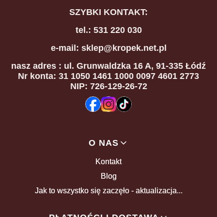
SZYBKI KONTAKT:
tel.: 531 220 030
e-mail: sklep@kropek.net.pl
nasz adres
: ul. Grunwaldzka 16 A, 91-335 Łódź
Nr konta: 31 1050 1461 1000 0097 4601 2773
NIP: 726-129-26-72
Linki w stopce
O NAS
Kontakt
Blog
Jak to wszystko się zaczęło - aktualizacja...